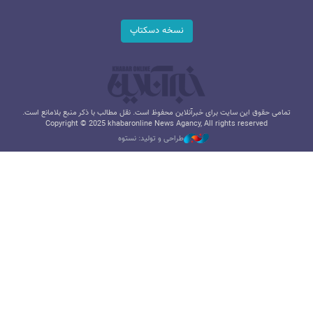
نسخه دسکتاپ
تمامی حقوق این سایت برای خبرآنلاین محفوظ است. نقل مطالب با ذکر منبع بلامانع است.
Copyright © 2025 khabaronline News Agancy, All rights reserved
طراحی و تولید: نستوه