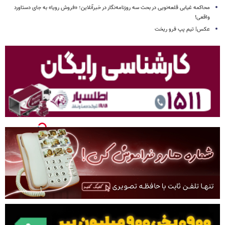
محاکمه غیابی قلعه‌نویی در بحث سه روزنامه‌نگار در خبرآنلاین؛ «فروش رویا» به جای دستاورد
واقعی!
عکس| تیم پپ فرو ریخت