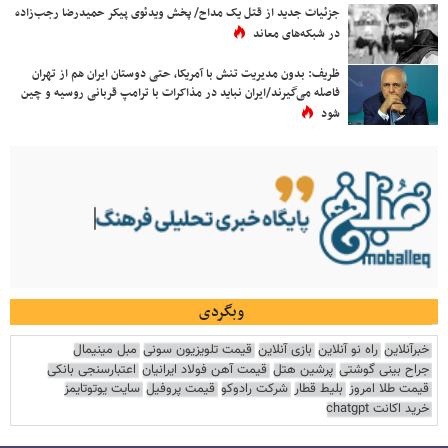
جزئیات جدید از قتل یک مداح/ پخش ویدئوی پیکر حمیدرضا رجب‌زاده
در شبکه‌های معاند
ظریف: بدون مدیریت تنش با آمریکا، حتی دوستان ایران هم از تهران
فاصله می‌گیرند/ایران نباید در مذاکرات با ترامپ قربانی روسیه و چین
شود
وبگردی
خبرآنلاین
راه نو آنلاین
بازی آنلاین
قیمت تلویزیون سونی
مبل مینیمال
جراح بینی گوشتی
پرشین هتل
قیمت آهن فولاد ایرانیان
اعتبارسنجی بانکی
قیمت طلا امروز
بلیط قطار
شرکت رادوکو
قیمت پروفیل
سایت یوتوتایمز
خرید اکانت chatgpt