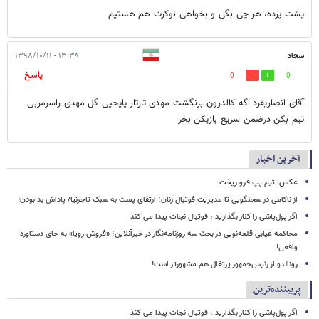
پشت پرده، هر چی بگی و بخواهی نوکرت هم هستیم
سجاد
۱۳:۳۸ - ۱۳۹۸/۱۰/۱۱
پاسخ
0
0
آقای انصاریفرد اگه کالدرون برنگشت مهدی تارتار یایحیی گل مهدی راسرمربی
تیم بکن درضمن سریع بازیکن بخر
آخرین اخبار
عکس| تیم پپ فرو ریخت
از ناکامی در سخنگویی تا مدیریت فوتبال زنان؛ ارتقای پست به سبک تاجرنیا/ پاداش بد بودن!
اگر پول‌پاشی را کنار بگذارید ، فوتبال نجات پیدا می کند
محاکمه غیابی قلعه‌نویی در بحث سه روزنامه‌نگار در خبرآنلاین؛ «فروش رویا» به جای دستاورد
واقعی!
رونالدو از رئیس‌جمهور پرتغال هم مشهورتر است!
پربیننده‌ترین
اگر پول‌پاشی را کنار بگذارید ، فوتبال نجات پیدا می کند