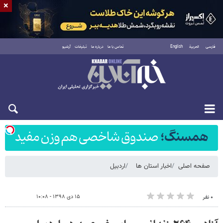
×
فارسی
العربية
English
تماس با ما
درباره ما
تبلیغات
آرشیو
شنبه ۱۷ مرداد ۱۴۰۵
صفحه اصلی
اخبار استان ها
اردبیل
۱۵ دی ۱۳۹۸ - ۱۰:۰۸
۰ نفر