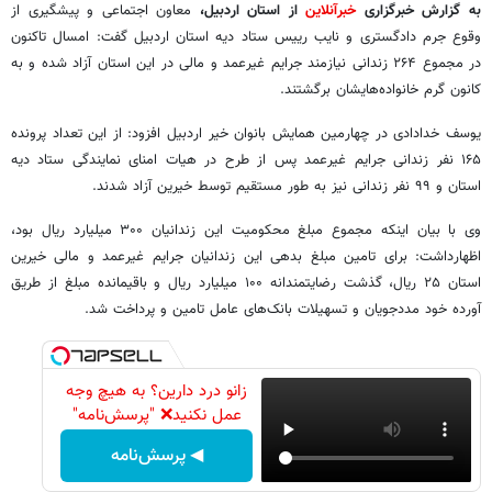
به گزارش خبرگزاری
خبرآنلاین
از استان اردبیل،
معاون اجتماعی و پیشگیری از
وقوع جرم دادگستری و نایب رییس ستاد دیه استان اردبیل گفت: امسال تاکنون
در مجموع ۲۶۴ زندانی نیازمند جرایم غیرعمد و مالی در این استان آزاد شده و به
کانون گرم خانواده‌هایشان برگشتند.
یوسف خدادادی در چهارمین همایش بانوان خیر اردبیل افزود: از این تعداد پرونده
۱۶۵ نفر زندانی جرایم غیرعمد پس از طرح در هیات امنای نمایندگی ستاد دیه
استان و ۹۹ نفر زندانی نیز به طور مستقیم توسط خیرین آزاد شدند.
وی با بیان اینکه مجموع مبلغ محکومیت این زندانیان ۳۰۰ میلیارد ریال بود،
اظهارداشت: برای تامین مبلغ بدهی این زندانیان جرایم غیرعمد و مالی خیرین
استان ۲۵ ریال، گذشت رضایتمندانه ۱۰۰ میلیارد ریال و باقیمانده مبلغ از طریق
آورده خود مددجویان و تسهیلات بانک‌های عامل تامین و پرداخت شد.
زانو درد دارین؟ به هیچ وجه
عمل نکنید❌ "پرسش‌نامه"
◀ پرسش‌نامه