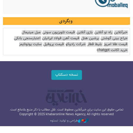
وبگردی
خبرآنلاین
راه نو آنلاین
بازی آنلاین
قیمت تلویزیون سونی
مبل مینیمال
جراح بینی گوشتی
پرشین هتل
قیمت آهن فولاد ایرانیان
اعتبارسنجی بانکی
قیمت طلا امروز
بلیط قطار
شرکت رادوکو
قیمت پروفیل
سایت یوتوتایمز
خرید اکانت chatgpt
نسخه دسکتاپ
تمامی حقوق این سایت برای خبرآنلاین محفوظ است. نقل مطالب با ذکر منبع بلامانع است.
Copyright © 2025 khabaronline News Agancy, All rights reserved
طراحی و تولید: نستوه