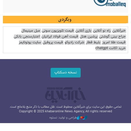
وبگردی
خبرآنلاین
راه نو آنلاین
بازی آنلاین
قیمت تلویزیون سونی
مبل مینیمال
جراح بینی گوشتی
پرشین هتل
قیمت آهن فولاد ایرانیان
اعتبارسنجی بانکی
قیمت طلا امروز
بلیط قطار
شرکت رادوکو
قیمت پروفیل
سایت یوتوتایمز
خرید اکانت chatgpt
نسخه دسکتاپ
تمامی حقوق این سایت برای خبرآنلاین محفوظ است. نقل مطالب با ذکر منبع بلامانع است.
Copyright © 2025 khabaronline News Agancy, All rights reserved
طراحی و تولید: نستوه