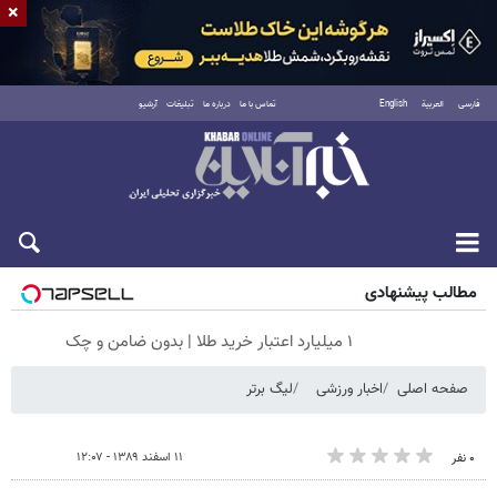
×
فارسی
العربية
English
تماس با ما
درباره ما
تبلیغات
آرشیو
پنجشنبه ۱۵ مرداد ۱۴۰۵
مطالب پیشنهادی
۱ میلیارد اعتبار خرید طلا | بدون ضامن و چک
صفحه اصلی
اخبار ورزشی
لیگ برتر
۱۱ اسفند ۱۳۸۹ - ۱۲:۰۷
۰ نفر