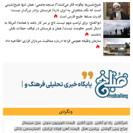
شیخ‌نشین‌ها چگونه فکر می‌کنند؟/ مسجدجامعی: عمان تنها شیخ‌نشینی
است که نگاه متفاوتی به ایران دارد/ عربستان برادر بزرگ‌تر نیست؛
قدرت مسلط خلیج فارس است
ابوالفتح: برای ترامپ مهم نیست تاج بر سر کار باشد یا عمامه/ آمریکا به
دنبال تغییر حکومت نیست/ عمان و عربستان در توقف حملات نقش
داشتند
سازمان وظیفه عمومی فراجا درباره معافیت سربازان فراری اطلاعیه داد
وبگردی
خبرآنلاین
راه نو آنلاین
بازی آنلاین
قیمت تلویزیون سونی
مبل مینیمال
جراح بینی گوشتی
پرشین هتل
قیمت آهن فولاد ایرانیان
اعتبارسنجی بانکی