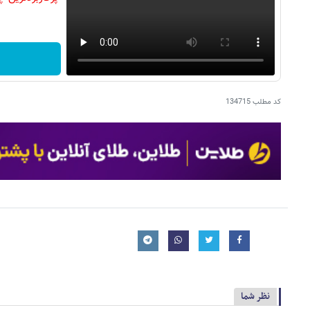
کد مطلب
134715
نظر شما