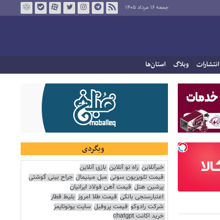
جمعه ۱۶ مرداد ۱۴۰۵
انتشارات
وبلاگ
استان‌ها
وبگردی
خبرآنلاین
راه نو آنلاین
بازی آنلاین
قیمت تلویزیون سونی
مبل مینیمال
جراح بینی گوشتی
پرشین هتل
قیمت آهن فولاد ایرانیان
اعتبارسنجی بانکی
قیمت طلا امروز
بلیط قطار
شرکت رادوکو
قیمت پروفیل
سایت یوتوتایمز
خرید اکانت chatgpt