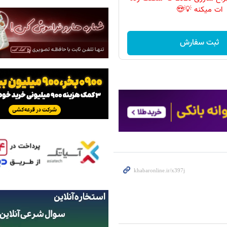
ات میکنه 💡😍
ثبت سفارش