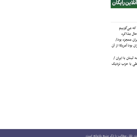
که می‌گوییم
حال مذاکره
ران معجزه بود/
ن بود آمریکا از آن
لبنان با ایران /
ی با حزب نزدیک
 نقل مطالب با ذکر منبع بلامانع است.