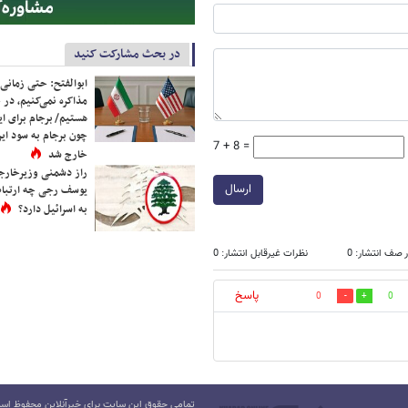
در بحث مشارکت کنید
ابوالفتح: حتی زمانی 
مذاکره نمی‌کنیم، در 
هستیم/ برجام برای ای
چون برجام به سود ایرا
7 + 8 =
خارج شد
راز دشمنی وزیرخارجه 
ارسال
یوسف رجی چه ارتباط
به اسرائیل دارد؟
 صف انتشار: 0
نظرات غیرقابل انتشار: 0
پاسخ
0
0
تمامی حقوق این سایت برای خبرآنلاین محفوظ است.