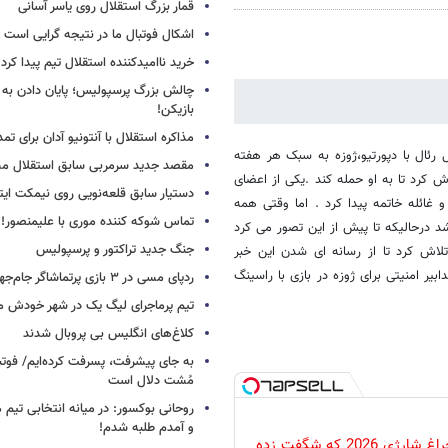
قمار بزرگ استقلال روی یاسر آسانی
اشکال فوتبال ما در نتیجه گرایی است
خرید ناامیدکننده استقلال تیم پیدا کرد
چالش بزرگ پرسپولیس؛ پایان دادن به 
بازیکن!
مذاکره استقلال با آنتونیو آدان برای تمد
رئال با دپورتیو،ژوزه به سبک هر هفته
مقصد جدید سرمربی سابق استقلال
ش کرد تا به او حمله کند .یکی از اعضای
دستیار سابق قلعه‌نویی روی نیمکت ایتال
 غائله خاتمه پیدا کرد . اما وقتی همه
تماس شوکه کننده موری با علیمنصور!
 درحالیکه تا پیش از این تصور می کرد
جنگ جدید تراکتور و پرسپولیس
لاش کرد تا از رسانه ای شدن این خبر
ابیر امنیتی برای ژوزه در بازی با راسینگ
ردپای مسی در ۳ بازی پرتماشاگر جام‌جهانی!
تیم پرماجرای لیگ یک در شهر خودش ما
کلاغ‌های انگلیس بی پروبال شدند
به جای پیشرفت، پسرفت کرده‌ایم/ فوت
مُشت دلال است
روحانی بوکسور: در میانه انتخابی تیم 
و آمدم طلبه شدم!
پرکاربردترین چراغ شارژی 2026 که شگفت زده