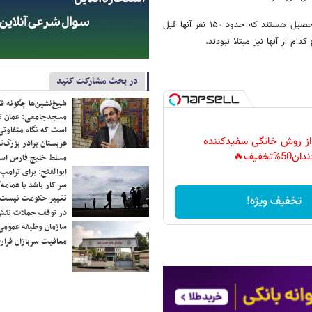
وی گفت: در مجموع حدود ۲۰۰ دانشجوی ایران در ووهان چین مشغول به تحصیل هستند که حدود ۱۵۰ نفر آنها قبل
م از آنها نیز مبتلا نبودند.
در بحث مشارکت کنید
شیخ‌نشین‌ها چگونه فک
مسجدجامعی: عمان تن
است که نگاه متفاوتی 
 از روش خانگی سفیدکننده
عربستان برادر بزرگ‌
دان50%تخفیف🔥
مسلط خلیج فارس ا
ابوالفتح: برای ترامپ
سر کار باشد یا عمامه/
تغییر حکومت نیست/ 
تخفیف ویژه!
در توقف حملات نقش
سازمان وظیفه عمومی 
معافیت سربازان فراری