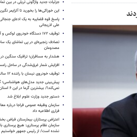
جزئیات جدید واژگونی تریلی در بین تما
این خوراکی‌ها را بخورید تا آلزایمر نگیری
پاسخ قوه قضاییه به یک ادعای جنجالی 
علی لاریجانی
توقیف ۱۷۲ دستگاه خودروی لوکس و آپارتمان
تصادف زنجیره‌ای در پی تماشای یک سانح
مصدومان
هشدار به مسافران؛ ترافیک سنگین در 
افزایش شمار غرق‌شدگی در ساحل رامس
توقیف خودروی نیسان با راننده ۱۲ ساله در این جاده
پیش‌بینی جدید مدل‌های هواشناسی؛ گر
نمی‌کند!/ بیشترین گرما در این ۶ استان
دستور جدید وزارت علوم ابلاغ شد
سازمان وظیفه عمومی فراجا درباره معا
فراری اطلاعیه داد
اعتراض پرستاران بیمارستان فیاض ب
سازمان نظام پرستاری: هیچ پرستاری باز
نشده است/ از رئیس جمهور خواستیم و