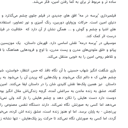
ساده تر و مربوط تر برای به کما رفتن امین، فکر می‌شد.
فیلمبرداری "پرسه در مه" افق های جدیدی در فیلم جلوی چشم می‌گذلرد و
دنیای امین است. حرکات وزوایای دوربین، رنگ آمیزی و نور تصاویر، استفاده 
های اشیا و چشم و گوش و ... همگی نشان از آن دارد که خلاقیت در فیلمب
درست اثر کمک کند.
موسیقی در "پرسه درمه" نقش اساسی دارد. قهرمان داستان، یک موزیسین اس
پیانو و خلق ملودی‌های مدرن و پست مدرن، با اوج و فرودهایی هماهنگ با 
و تلاطم روحی امین را به خوبی منتقل می‌کند.
بازی شگفت انگیز شهاب حسینی با آن نگاه نافذ که حس انتظار، خواستن، شورید
چشم هایی ک ه دائم تنگ می‌شوند و پلک‌هایی که پریدن آن را می‌شود به ر
داستان نیز همین پلک‌ها نقش کلیدی شان را در داستان ایفا می‌کنند. امین 
گفته، عشق به زنده ماندن به سراغش آمده، گرچه زندگی‌اش ملال انگیز بو
دوست دارد دست هایش را تکان دهد و چشم هایش را باز کند ولی نمی‌تو
می‌دهد اما کسی به صورتش نگاه نمی‌کند. دارند دستگاه تنفس مصنوعی را از
پررنجش - به پایان برسد. اما او هنوز زنده است، عشق زنده اش کرده، می‌خواهد
گردد، اما کسی به صورتش نگاه نمی‌کند تا حرکت ریز پلک‌هایش - تنها نشانه زند