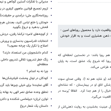
مدیرانی با تفکرات آستین کوتاهی و نی
لزوم تجمیع قوانین ماهوی کیفری در 
روزنامه‌نگاری ملی؛ درآمدی بر حقیقت‌نگا
خودتان را خلع لباس کنید، بعدش هرچ
فحش بدهید و دروغ بگویید
واقعیت دارد یا محصول رویاهای امین -
از کوچه‌های لامرد؛ ترکشا رفتِن، دردِش 
ب ذهن هشیاری است و به اقرار خودش
انتخابات فدراسیون بدنسازی و پرورش 
اصلاح یا تکرار یک چرخه معیوب؟
کدام دانشجویان من استعداد دارند؟
هم رویا باشد- در نخستین لحظه‌ای که
زنگ خطر تندروی؛ تلاقی تندروی داخلی 
 رویا که شروع یک عشق است، به پایان
منطقه‌ای
 طراحی می‌کند.
چرا نه به اعدام ؟
کودکان در تونل وحشت فیلترشکن‌ها
ند (و شاید هم نه !). وقتی صدای سوت
ی اتاق او در بیمارستان - که نشانه‌ای
آقای نماینده! برای خیلی چیزها باید گر
ال را از هم جدا کرد. اتفاقا "پرسه در
تحقق وعده صادق نصر الهی به بهانه ی
قعیت می‌گیرد.
توازن لرزان؛ دیپلماسی شکننده و دکترین
داستان یک شعار دروغ
ل عینیت بخشیدن به روایت ذهنی‌اش از