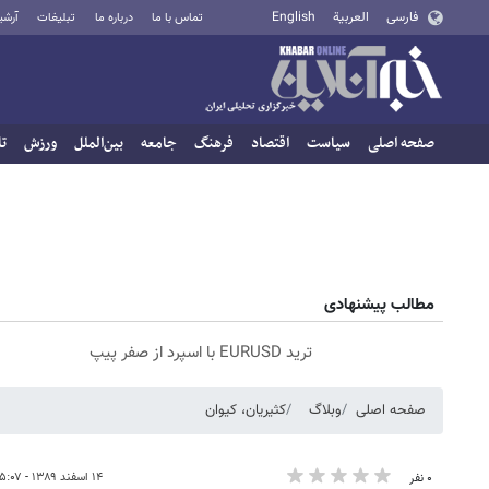
فارسی
العربية
English
تماس با ما
درباره ما
تبلیغات
آرشی
صفحه اصلی
سیاست
اقتصاد
فرهنگ
جامعه
بین‌الملل
ورزش
تا
مطالب پیشنهادی
ترید EURUSD با اسپرد از صفر پیپ
صفحه اصلی
وبلاگ
کثیریان، کیوان
۱۴ اسفند ۱۳۸۹ - ۱۵:۰۷
۰ نفر