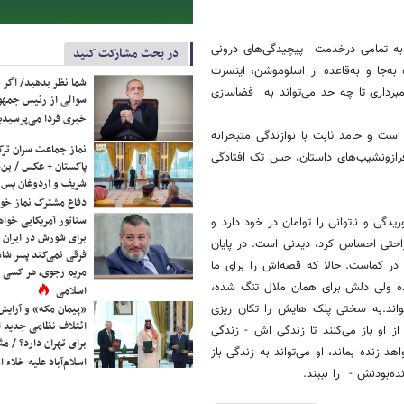
 به تمامی درخدمت پیچیدگی‌های درونی
در بحث مشارکت کنید
به‌جا و به‌قاعده از اسلوموشن، اینسرت
شما نظر بدهید/ اگر خ
رداری تا چه حد می‌تواند به فضاسازی
سوالی از رئیس جمه
خبری فردا می‌پرسیدی
ت و حامد ثابت با نوازندگی متبحرانه
نماز جماعت سران ترک
فرازونشیب‌های داستان، حس تک افتادگی
پاکستان + عکس / بن‌س
شریف و اردوغان پس ا
دفاع مشترک نماز خوا
سناتور آمریکایی خواه
گی و ناتوانی را توامان در خود دارد و
برای شورش در ایران 
احتی احساس کرد، دیدنی است. در پایان
فرقی نمی‌کند پسر شاه 
در کماست. حالا که قصه‌اش را برای ما
مریم رجوی، هر کسی 
ده ولی دلش برای همان ملال تنگ شده،
اسلامی
«پیمان مکه» و آرایش
اند.به سختی پلک هایش را تکان ریزی
ائتلاف نظامی جدید 
 او باز می‌کنند تا زندگی اش - زندگی
برای تهران دارد؟ / مث
 زنده بماند، او می‌تواند به زندگی باز
اسلام‌آباد علیه خلاء
ه‌بودنش - را ببیند.