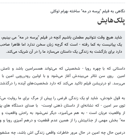
نگاهی به فیلم "پرسه در مه" ساخته بهرام توکلی
پلک‌هایش
شاید هیچ وقت نتوانیم مطمئن باشیم آنچه در فیلم "پرسه در مه" می بینیم، 
یک پیانیست به کما رفته - است که گرچه زبان سخن ندارد اما ظاهرا صاح
دارد برای بازگشت به زندگی یک داستان می‌سازد ما را در آن شریک می‌کند.
داستانی که با چهره رویا - شخصیتی که می‌تواند همسرامین باشد و نامش 
امین روی سن تئاتر می‌بیندش آغاز می‌شود و با اولین رودررویی امین با
می‌رسد. او درنریشن فیلم تاکید می‌کند که دارد شخصیت‌های آینده را درگذشته
به قول خودش، شاید او یک زندگی فرضی را پیش از مرگ برای ما روایت می‌ک
توی سر امین - که نشانه‌ای از داستان ذهنی اوست- با صدای دستگاه های پزشک
از واقعیت عریان است - به هم می‌آمیزد، دیگر نمی‌شود به راحتی واقعیت و خی
مه" بخش مهمی از جذابیتش را از همین عدم قطعیت و درهم آمیزی رویا و وا
درعین حال چه امین در حال مرور خاطرات واقعی زندگی اش باشد، چه مشغو