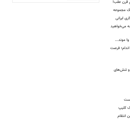
م قرن عقب!
یک مجموعه
ری ایرانی
ه می‌خواهید
وا موند...
اندام؛ فرصت
و تنش‌های
یست
ک کلیپ
 انتقام