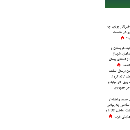
برنگار بودید چه
ور در نشست
د؟
یه، عربستان و
لمان، شهباز
ز امضای پیمان
ندند
ان ارسال اسلحه
شد / تد کروز:
روی کار بیاید یا
جز جمهوری
 جدید منطقه /
اسلامی چه پیامی
لث ریاض، آنکارا و
 امنیتی غرب