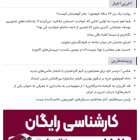
آخرین اخبار
روایت یک زن ۷۶ ساله کوهنورد؛ مادر کوهستان کیست؟
شما هم نسبت به اولین کتابی که خواندید احساس مالکیت می‌کردید؟/ یادداشت‌های تصویری
یوسف علیخانی: آخرین باری که شعری از احمد شاملو خواندید کِی بود؟
نگذاریم از سینما لاشه باقی بماند
اجرای نمایش «در میان جاده» در فرهنگسرای نیاوران
«نسبت هنر معاصر با نهاد چیست؟» در دومین نشست «پرسش‌های اکنون»
پربیننده‌ترین
عکس | دردسر تازه برای همیلتون و کیم کارداشیان با انتشار عکس‌های جدید
«ماه کوچولوی من» بر سکوی بهترین فیلم جشنواره بین‌المللی شیلی ایستاد
نقد کاربران به کارنامه «خبرآنلاین» / از متهم‌شدن به جانبداری تا معرفی به عنوان یکی از
«نبض‌های» جریان خبری در ایران
رئیس سیمافیلم: آمار مخاطبان سریال‌های تلویزیونی ناامیدکننده نیست