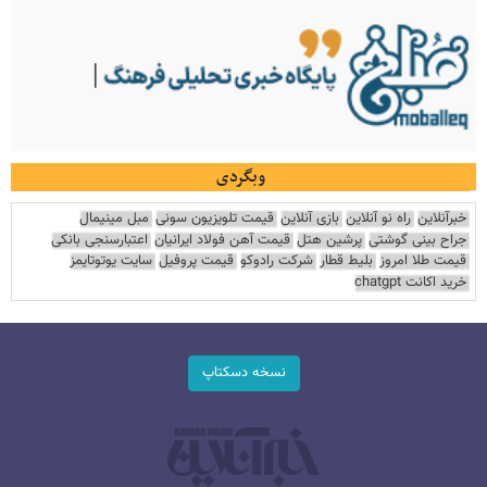
وبگردی
خبرآنلاین
راه نو آنلاین
بازی آنلاین
قیمت تلویزیون سونی
مبل مینیمال
جراح بینی گوشتی
پرشین هتل
قیمت آهن فولاد ایرانیان
اعتبارسنجی بانکی
قیمت طلا امروز
بلیط قطار
شرکت رادوکو
قیمت پروفیل
سایت یوتوتایمز
خرید اکانت chatgpt
نسخه دسکتاپ