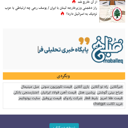
از آن خارج شد
راز دشمنی وزیرخارجه لبنان با ایران / یوسف رجی چه ارتباطی با حزب
نزدیک به اسرائیل دارد؟
وبگردی
خبرآنلاین
راه نو آنلاین
بازی آنلاین
قیمت تلویزیون سونی
مبل مینیمال
جراح بینی گوشتی
پرشین هتل
قیمت آهن فولاد ایرانیان
اعتبارسنجی بانکی
قیمت طلا امروز
بلیط قطار
شرکت رادوکو
قیمت پروفیل
سایت یوتوتایمز
خرید اکانت chatgpt
نسخه دسکتاپ