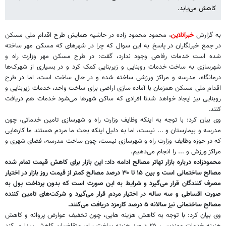
کاهش می‌یابد.
به گزارش
خبرآنلاین
، محمود محمود زاده در حاشیه همایش طرح اقدام ملی مسکن
در جمع خبرنگاران در پاسخ به این سوال که چرا در شهرهای که مسکن مهر ساخته
شده است خدمات رفاهی وجود ندارد، گفت: در طرح مسکن مهر وزارت راه و
شهرسازی به ساخت خدمات روبنایی و زیربنایی کمک کرد و در بسیاری از شهرک‌ها
درمانگاه، مدرسه و مراکز ورزشی ساخته شده و در حال ساخت است، اما در طرح
اقدام ملی مسکن همزمان با آماده سازی اراضی برای ساخت واحد، خدمات زیربنایی و
روبنایی نیز ایجاد خواهد شدتا افرادی که ساکن شهرها می‌شود خدمات هم دریافت
کنند.
وی بیان کرد: با توجه به اینکه وظایف وزارت راه و شهرسازی تامین خدماتی، چون
مدرسه و بیمارستان و ... نیست، اما به دلیل اینکه بحث ما مردم هستند ما کارهایی
که در حوزه وظایف وزارت راه و شهرسازی نیست، چون ساخت مدرسه، فضای شهری و
مراکز ورزش و ... را انجام می‌دهیم.
محمودزاده درباره بازار تهاتر مصالح ادامه داد: این بازار برای کاهش قیمت تمام شده
مصالح ساختمانی است و بین ۱۵ تا ۳۰ درصد مصالح کمتر از قیمت روز بازار در اختیار
مصرف کنندگان قرار می‌گیرد و شرایط به این صورت است که بدون پرداخت پول به
صورت اقساطی و سه ساله در اختیار مردم قرار می‌گیرد و شرکت‌های تامین کننده
مصالح ساختمانی نیز سالانه ۵ درصد کارمزد دریافت می‌کنند.
وی بیان کرد: با توجه به کاهش هزینه هایی، چون تخفیف عوارض پروانه و کاهش
هزینه خدمات مهندسی، ۲۵ درصد هزینه ساخت برای متقاضیان کاهش پیدا می‌کند