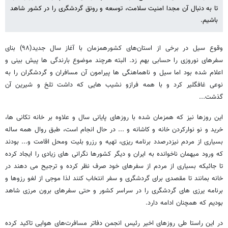
تا به دنبال آن مجدا امنیت سلامت، توسعه و رونق گردشگری را در کشور شاهد
باشیم.
وقوع سیل در برخی از استان‌های کشورهمزمان با آغاز سال جدید(۹۸) بنای
سفرهای نوروزی را حسابی بهم زد. البته هرچند موضوع بارندگی ها پیش بینی و
اعلام شده بود اما سیل و ناهماهنگی ها پیرامون آن مسافران و گردشگران را به
نوعی غافگلیر کرد و با همه فرازو نشیب هایی که داشت تلخ و شیرین آن
گذشت...
این روزها نیز که همزمان شده با روزهای پایانی سال و علاوه بر خانه تکانی ها،
خرید و نو نوارکردن خانه و کاشانه و ... در حال انجام است، طبق روال همه ساله
بسیاری از مردم نیزدرصدد برنامه ریزی، تهیه و رزرو بلیت ومحل اقامت و... بودند
که ورود میهمان ناخوانده به ایران و دیگر کشورها نگرانی های زیادی را ایجاد کرده
تا جائیکه بسیاری از مردم از سفرهای خود صرف نظر کرده و ترجیح می دهند در
خانه بمانند تا مقصدی برای گردشگری و سفر انتخاب کنند لذا موجی از لغو رزوها و
برنامه یرزی های گردشگری را در سراسر کشور و حتی سفرهای برون مرزی شاهد
بودیم که همچنان ادامه دارد.
در این راستا طی روزهای اخیر رئیس انجمن دفاتر مسافرت‌های هوایی تاکید کرده