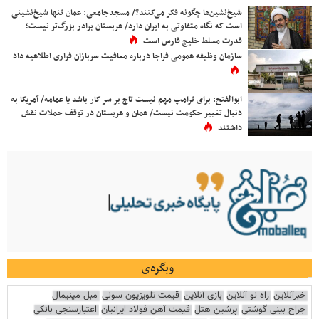
شیخ‌نشین‌ها چگونه فکر می‌کنند؟/ مسجدجامعی: عمان تنها شیخ‌نشینی
است که نگاه متفاوتی به ایران دارد/ عربستان برادر بزرگ‌تر نیست؛
قدرت مسلط خلیج فارس است
سازمان وظیفه عمومی فراجا درباره معافیت سربازان فراری اطلاعیه داد
ابوالفتح: برای ترامپ مهم نیست تاج بر سر کار باشد یا عمامه/ آمریکا به
دنبال تغییر حکومت نیست/ عمان و عربستان در توقف حملات نقش
داشتند
وبگردی
خبرآنلاین
راه نو آنلاین
بازی آنلاین
قیمت تلویزیون سونی
مبل مینیمال
جراح بینی گوشتی
پرشین هتل
قیمت آهن فولاد ایرانیان
اعتبارسنجی بانکی