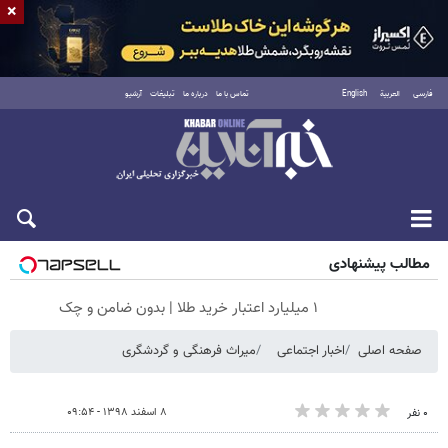
×
فارسی
العربية
English
تماس با ما
درباره ما
تبلیغات
آرشیو
جمعه ۱۶ مرداد ۱۴۰۵
مطالب پیشنهادی
۱ میلیارد اعتبار خرید طلا | بدون ضامن و چک
صفحه اصلی
اخبار اجتماعی
میراث فرهنگی و گردشگری
۸ اسفند ۱۳۹۸ - ۰۹:۵۴
۰ نفر