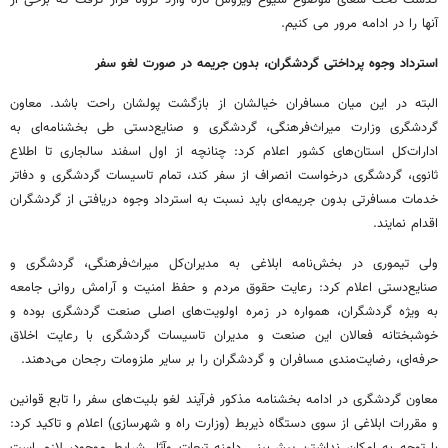
گذشت تحت شعای موضوع شیوع ویروس تازه وارد کرونا قرار گرفت که برخی از
آنها را در ادامه مرور می کنیم.
استرداد وجوه پرداختی گردشگران، بدون جریمه در صورت لغو سفر
البته در این میان مسافران خیالشان از بازگشت پولشان راحت باشد. معاون
گردشگری وزارت میراث‌فرهنگی، گردشگری و صنایع‌دستی طی بخشنامه‌ای به
ادارات‌کل استان‌های کشور اعلام کرد: چنانچه از اول اسفند سالجاری تا اطلاع
ثانوی، گردشگری درخواست انصراف از سفر کند، تمام تاسیسات گردشگری و دفاتر
خدمات مسافرتی بدون جریمه‌ای باید نسبت به استرداد وجوه دریافتی از گردشگران
اقدام نمایند.
ولی تیموری در بخش‌نامه ابلاغی به مدیران‌کل میراث‌فرهنگی، گردشگری و
صنایع‌دستی اعلام کرد: رعایت حقوق مردم و حفظ امنیت و آرامش روانی جامعه
به ویژه گردشگران، همواره در زمره اولویت‌های اصلی صنعت گردشگری بوده و
خوشبختانه فعالان این صنعت و مدیران تاسیسات گردشگری با رعایت اخلاق
حرفه‌ای، رضایت‌مندی مسافران و گردشگران را بر سایر ملزومات رجحان می‌دهند.
معاون گردشگری در ادامه بخشنامه مذکور فرآیند لغو بلیت‌های سفر را تابع قوانین
و مقررات ابلاغی از سوی دستگاه‌ ذیربط (وزارت راه و شهرسازی) اعلام و تاکید کرد: