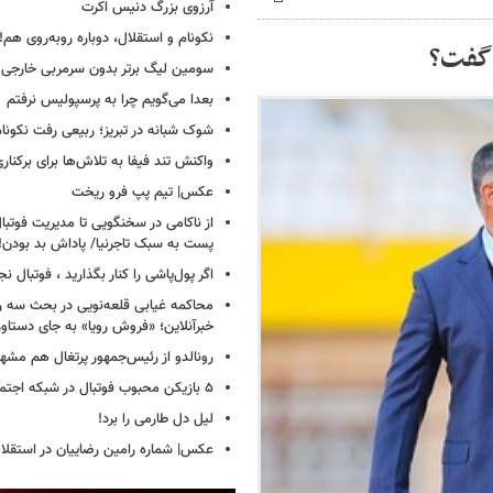
آرزوی بزرگ دنیس اکرت
نکونام و استقلال، دوباره روبه‌روی هم!
 گفت؟
سومین لیگ برتر بدون سرمربی خارجی
بعدا می‌گویم چرا به پرسپولیس نرفتم
شوک شبانه در تبریز؛ ربیعی رفت نکونام
واکنش تند فیفا به تلاش‌ها برای برکناری 
عکس| تیم پپ فرو ریخت
از ناکامی در سخنگویی تا مدیریت فوتبال 
پست به سبک تاجرنیا/ پاداش بد بودن!
اگر پول‌پاشی را کنار بگذارید ، فوتبال ن
محاکمه غیابی قلعه‌نویی در بحث سه روز
خبرآنلاین؛ «فروش رویا» به جای دستاور
رونالدو از رئیس‌جمهور پرتغال هم مشه
۵ بازیکن محبوب فوتبال در شبکه اجتماعی!
لیل دل طارمی را برد!
عکس| شماره رامین رضاییان در استقلا