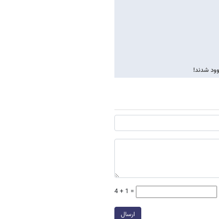
یوود شدند!
4 + 1 =
ارسال