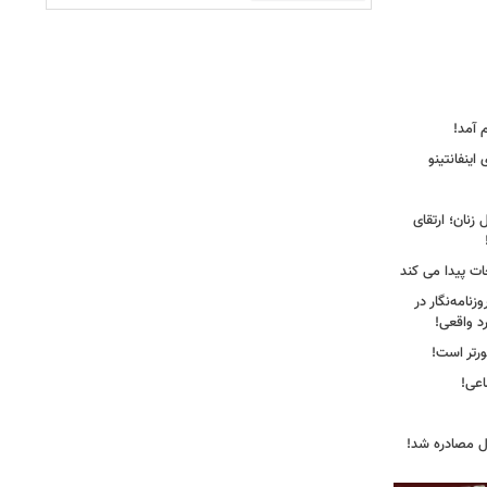
 آمد!
اینفانتینو
زنان؛ ارتقای
جات پیدا می کند
نامه‌نگار در
د واقعی!
ورتر است!
ل مصادره شد!