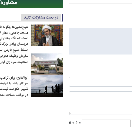
در بحث مشارکت کنید
شیخ‌نشین‌ها چگونه فک
مسجدجامعی: عمان تن
است که نگاه متفاوتی 
عربستان برادر بزرگ‌
مسلط خلیج فارس ا
سازمان وظیفه عمومی 
معافیت سربازان فراری
ابوالفتح: برای ترامپ
سر کار باشد یا عمامه/
تغییر حکومت نیست/ 
در توقف حملات نقش
6 + 2 =