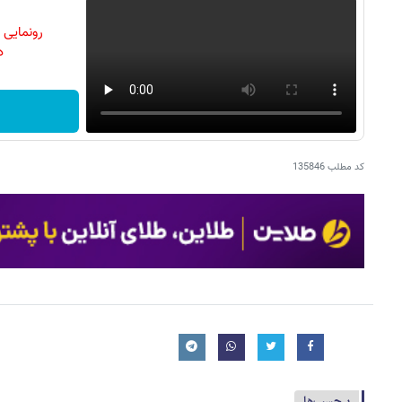
رونمایی
دن
کد مطلب
135846
برچسب‌ها