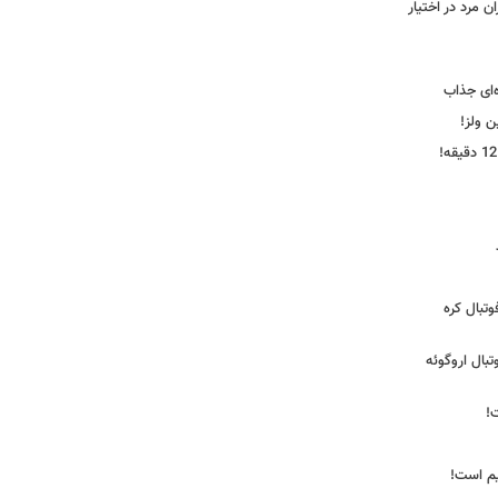
 مرد در اختیار
‌ای جذاب
ین ولز!
تبال کره
ی فوتبال اروگوئه
!
یم است!