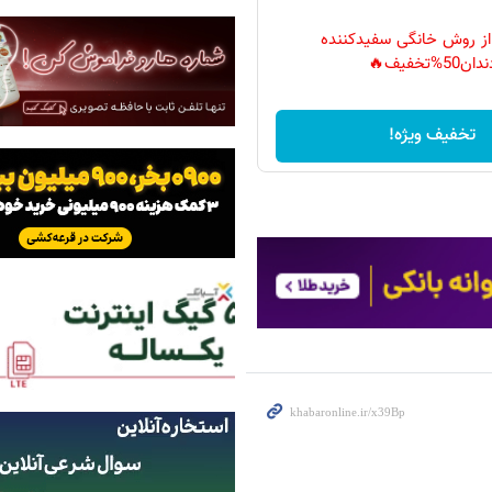
 از روش خانگی سفیدکننده
دان50%تخفیف🔥
تخفیف ویژه!