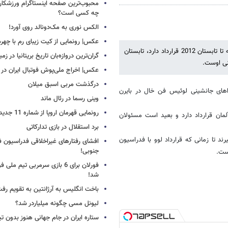
محبوب‌ترین صفحه اینستاگرام ورزشکاران
چه کسی است؟
الکس نوری به مک‌دونالد روی آورد!
عکس| رونمایی از کیت زیبای رم با چهره
باشگاه باواریایی روز گذشته اعلام کرد سرمربی هلندی این تیم علی رغم اینکه تا تابستان 2012 قرارداد دارد، تابستان
گران‌ترین دروازه‌بان تاریخ بریتانیا در زم
نی اوست.
عکس| اخراج ملی‌پوش فوتبال ایران در 12 دقیقه!
درگذشت مربی اسبق میلان
اهای جانشینی لوئیس فن خال در بایرن
وینی رسما در رئال ماند
رونمایی قهرمان اروپا از شماره 11 جدید
ن یورو 2012 با فدراسیون فوتبال آلمان قرارداد دارد و بعید است مسئولان
برد استقلال در بازی تدارکاتی
 تا زمانی که قرارداد لوو با فدراسیون
افشای رفتارهای غیراخلاقی فدراسیون فو
جنوبی!
ست.
فورلان برای 6 بازی سرمربی تیم مل
شد!
باخت انگلیس به آرژانتین به تقویم رفت
لیونل مسی چگونه میلیاردر شد؟
ستاره ایران در جام جهانی هنوز بدون ت