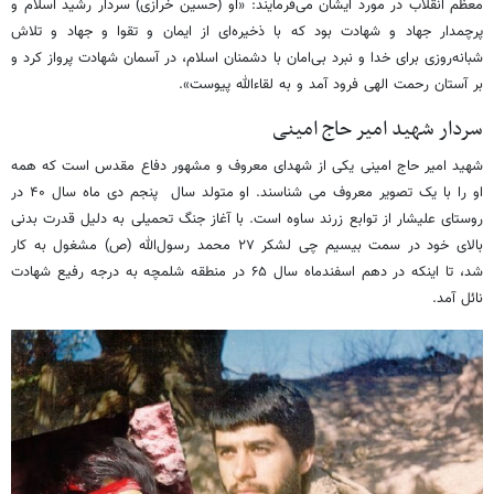
معظم انقلاب در مورد ایشان می‌فرمایند: «او (حسین خرازی) سردار رشید اسلام و
پرچمدار جهاد و شهادت بود که با ذخیره‌ای از ایمان و تقوا و جهاد و تلاش
شبانه‌روزی برای خدا و نبرد بی‌امان با دشمنان اسلام، در آسمان شهادت پرواز کرد و
بر آستان رحمت الهی فرود آمد و به لقاءالله پیوست».
سردار شهید امیر حاج امینی
شهید امیر حاج امینی یکی از شهدای معروف و مشهور دفاع مقدس است که همه
او را با یک تصویر معروف می شناسند. او متولد سال پنجم دی ماه سال ۴۰ در
روستای علیشار از توابع زرند ساوه است. با آغاز جنگ تحمیلی به دلیل قدرت بدنی
بالای خود در سمت بیسیم چی لشکر ۲۷ محمد رسول‌الله (ص) مشغول به کار
شد، تا اینکه در دهم اسفندماه سال ۶۵ در منطقه شلمچه به درجه رفیع شهادت
نائل آمد.