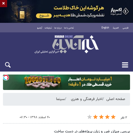
×
فارسی
العربية
English
تماس با ما
درباره ما
تبلیغات
آرشیو
یکشنبه ۱۸ مرداد ۱۴۰۵
صفحه اصلی
اخبار فرهنگی و هنری
سینما
۲۰ اسفند ۱۳۹۸ - ۰۷:۳۰
۲ نفر
بررسی میزان ضرر و زیان پروژه‌های در دست ساخت