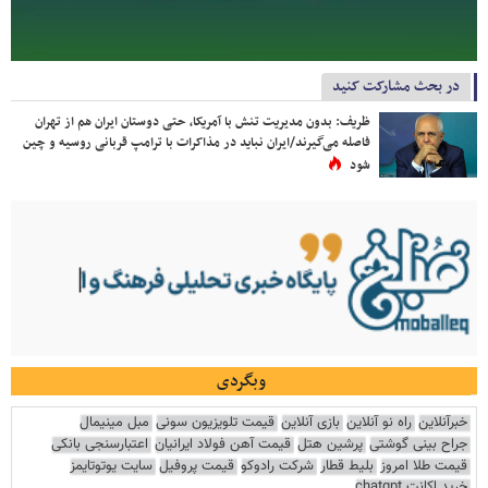
در بحث مشارکت کنید
ظریف: بدون مدیریت تنش با آمریکا، حتی دوستان ایران هم از تهران
فاصله می‌گیرند/ایران نباید در مذاکرات با ترامپ قربانی روسیه و چین
شود
وبگردی
خبرآنلاین
راه نو آنلاین
بازی آنلاین
قیمت تلویزیون سونی
مبل مینیمال
جراح بینی گوشتی
پرشین هتل
قیمت آهن فولاد ایرانیان
اعتبارسنجی بانکی
قیمت طلا امروز
بلیط قطار
شرکت رادوکو
قیمت پروفیل
سایت یوتوتایمز
خرید اکانت chatgpt