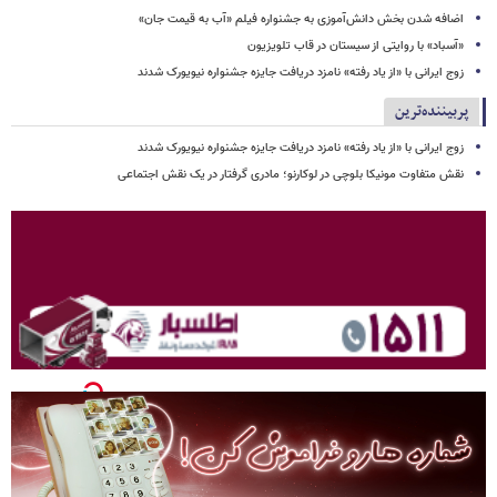
اضافه شدن بخش دانش‌آموزی به جشنواره فیلم «آب به قیمت جان»
«آسباد» با روایتی از سیستان در قاب تلویزیون
زوج ایرانی با «از یاد رفته» نامزد دریافت جایزه جشنواره نیویورک شدند
پربیننده‌ترین
زوج ایرانی با «از یاد رفته» نامزد دریافت جایزه جشنواره نیویورک شدند
نقش متفاوت مونیکا بلوچی در لوکارنو؛ مادری گرفتار در یک نقش اجتماعی