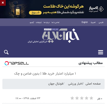
×
فارسی
العربية
English
تماس با ما
درباره ما
تبلیغات
آرشیو
جمعه ۱۶ مرداد ۱۴۰۵
مطالب پیشنهادی
۱ میلیارد اعتبار خرید طلا | بدون ضامن و چک
صفحه اصلی
اخبار ورزشی
فوتبال جهان
۲۳ اسفند ۱۳۹۸ - ۱۷:۰۰
۰ نفر