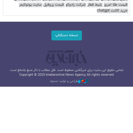
قیمت طلا امروز
بلیط قطار
شرکت رادوکو
قیمت پروفیل
سایت یوتوتایمز
خرید اکانت chatgpt
نسخه دسکتاپ
تمامی حقوق این سایت برای خبرآنلاین محفوظ است. نقل مطالب با ذکر منبع بلامانع است.
Copyright © 2025 khabaronline News Agancy, All rights reserved
طراحی و تولید: نستوه