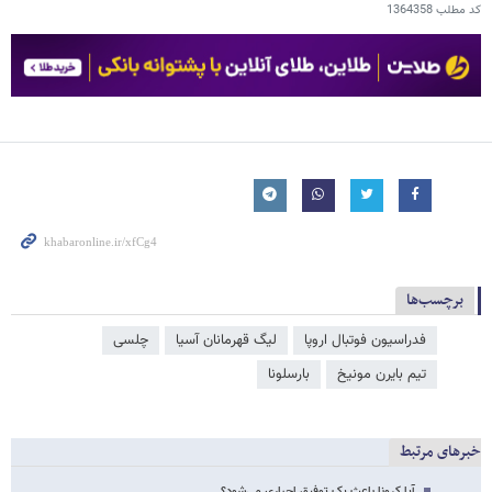
کد مطلب
1364358
برچسب‌ها
فدراسیون فوتبال اروپا
لیگ قهرمانان آسیا
چلسی
تیم بایرن مونیخ
بارسلونا
خبرهای مرتبط
آیا کرونا باعث یک توفیق اجباری می‌شود؟