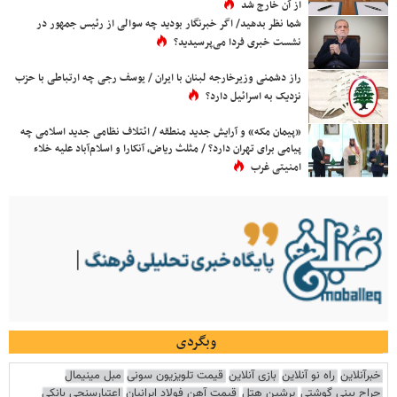
از آن خارج شد
شما نظر بدهید/ اگر خبرنگار بودید چه سوالی از رئیس جمهور در
نشست خبری فردا می‌پرسیدید؟
راز دشمنی وزیرخارجه لبنان با ایران / یوسف رجی چه ارتباطی با حزب
نزدیک به اسرائیل دارد؟
«پیمان مکه» و آرایش جدید منطقه / ائتلاف نظامی جدید اسلامی چه
پیامی برای تهران دارد؟ / مثلث ریاض، آنکارا و اسلام‌آباد علیه خلاء
امنیتی غرب
وبگردی
خبرآنلاین
راه نو آنلاین
بازی آنلاین
قیمت تلویزیون سونی
مبل مینیمال
جراح بینی گوشتی
پرشین هتل
قیمت آهن فولاد ایرانیان
اعتبارسنجی بانکی