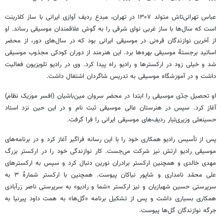
عباس تهرانی‌تاش متولد ۱۳۰۷ در تهران، مبدع ردیف آوازی ایرانی با ساز کلارینت
است که سال‌ها با ساز غربی نوای شرقی را به گوش علاقمندان موسیقی رساند. او
از آخرین نوازندگان قره‌نی در موسیقی ایرانی بود که در سال‌های دور، از محضر
اساتید برجستۀ موسیقی بهره‌ها برد. این هنرمند از دوران کودکی مجذوب موسیقی
شد و خیلی زود در ارکسترها و رادیو راه پیدا کرد. وی در رادیو تلویزیون فعالیت
داشت و در آموزشگاه موسیقی به تدریس شاگردان اشتغال داشت.
او تحصیل جدّی موسیقی را ابتدا در محضر سروان مین‌باشیان (افسر موزیک نظام)
آغاز کرد. سپس در هنرستان عالی موسیقی ثبت نام و در این حین نزد استاد
حسینعلی وزیری‌تبار ردیف‌های موسیقی ایرانی را فرا گرفت.
پس از تأسیس رادیو همکاری خود را با این رسانه فراگیر آغاز کرد و در برنامه‌های
موسیقی رادیو ارتش نیز شرکت می‌جست. کار نوازندگی خود را در ارکستر بزرگ
مهدی خالدی و همچنین ارکستر برادران نورین دنبال کرد و سپس به ارکسترهای
علی محمّد نامداری و شاپور نیاکان پیوست. همچنین با ارکستر شمارۀ ۳ به
سرپرستی حسین شهبازیان و نیز ارکستر «شما و رادیو» به سرپرستی ناصر زرآبادی
همکاری بسیاری داشت و پس از تشکیل برنامه «گل‌ها» به همت داود پیرنیا به
جرگه نوازندگان گل‌ها پیوست.