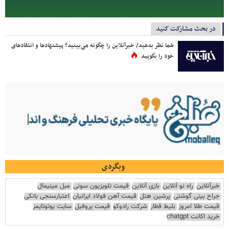
در بحث مشارکت کنید
شما نظر بدهید/ خبرآنلاین را چگونه می‌بینید؟ پیشنهادها و انتقادهای
خود را بگویید
وبگردی
خبرآنلاین
راه نو آنلاین
بازی آنلاین
قیمت تلویزیون سونی
مبل مینیمال
جراح بینی گوشتی
پرشین هتل
قیمت آهن فولاد ایرانیان
اعتبارسنجی بانکی
قیمت طلا امروز
بلیط قطار
شرکت رادوکو
قیمت پروفیل
سایت یوتوتایمز
خرید اکانت chatgpt