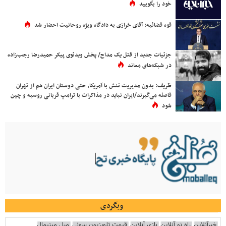
خود را بگویید
قوه قضائیه: آقای خرازی به دادگاه ویژه روحانیت احضار شد
جزئیات جدید از قتل یک مداح/ پخش ویدئوی پیکر حمیدرضا رجب‌زاده
در شبکه‌های معاند
ظریف: بدون مدیریت تنش با آمریکا، حتی دوستان ایران هم از تهران
فاصله می‌گیرند/ایران نباید در مذاکرات با ترامپ قربانی روسیه و چین
شود
وبگردی
خبرآنلاین
راه نو آنلاین
بازی آنلاین
قیمت تلویزیون سونی
مبل مینیمال