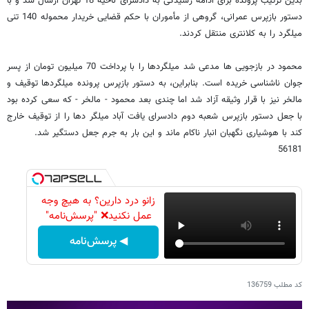
بدین ترتیب پرونده برای ادامه رسیدگی به دادسرای ناحیه 18 تهران ارسال شد و با
دستور بازپرس عمرانی، گروهی از مأموران با حکم قضایی خریدار محموله 140 تنی
میلگرد را به کلانتری منتقل کردند.
محمود در بازجویی ها مدعی شد میلگردها را با پرداخت 70 میلیون تومان از پسر
جوان ناشناسی خریده است. بنابراین، به دستور بازپرس پرونده میلگردها توقیف و
مالخر نیز با قرار وثیقه آزاد شد اما چندی بعد محمود - مالخر - که سعی کرده بود
با جعل دستور بازپرس شعبه دوم دادسرای یافت آباد میلگر دها را از توقیف خارج
کند با هوشیاری نگهبان انبار ناکام ماند و این بار به جرم جعل دستگیر شد.
56181
زانو درد دارین؟ به هیچ وجه
عمل نکنید❌ "پرسش‌نامه"
◀ پرسش‌نامه
کد مطلب
136759