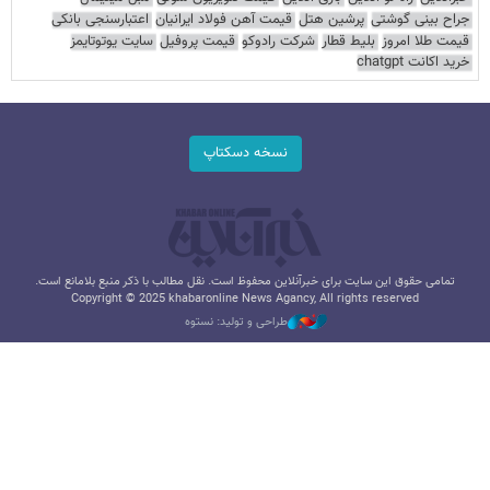
جراح بینی گوشتی
پرشین هتل
قیمت آهن فولاد ایرانیان
اعتبارسنجی بانکی
قیمت طلا امروز
بلیط قطار
شرکت رادوکو
قیمت پروفیل
سایت یوتوتایمز
خرید اکانت chatgpt
نسخه دسکتاپ
تمامی حقوق این سایت برای خبرآنلاین محفوظ است. نقل مطالب با ذکر منبع بلامانع است.
Copyright © 2025 khabaronline News Agancy, All rights reserved
طراحی و تولید: نستوه