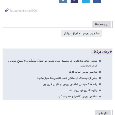
برچسب‌ها
سازمان بورس و اوراق بهادار
خبرهای مرتبط
محلول های ضدعفونی در ترمینال تبریز نصب می شود/ پیشگیری از شیوع ویروس
کرونا با رعایت…
شاخص بورس حباب دارد؟
بیش از دومسافر در صندلی عقب تاکسی ها سوار نشوند
رشد ۸.۵ درصدی شاخص بورس در انتهای فروردین
بازارها امروز قرمزپوش شدند
شاخص بورس ۱۳هزار واحد رشد کرد
نظر شما