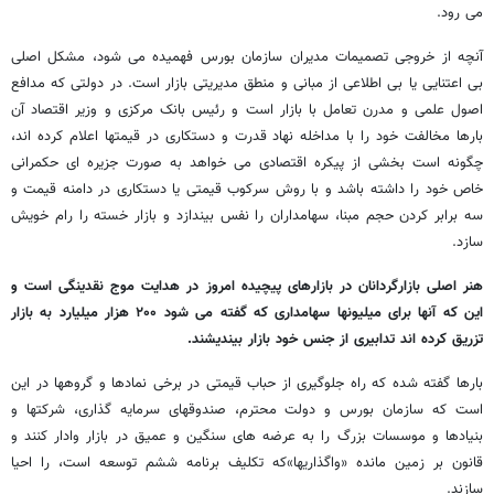
می رود.
آنچه از خروجی تصمیمات مدیران سازمان بورس فهمیده می شود، مشکل اصلی
بی اعتنایی یا بی اطلاعی از مبانی و منطق مدیریتی بازار است. در دولتی که مدافع
اصول علمی و مدرن تعامل با بازار است و رئیس بانک مرکزی و وزیر اقتصاد آن
بارها مخالفت خود را با مداخله نهاد قدرت و دستکاری در قیمتها اعلام کرده اند،
چگونه است بخشی از پیکره اقتصادی می خواهد به صورت جزیره ای حکمرانی
خاص خود را داشته باشد و با روش سرکوب قیمتی یا دستکاری در دامنه قیمت و
سه برابر کردن حجم مبنا، سهامداران را نفس بیندازد و بازار خسته را رام خویش
سازد.
هنر اصلی بازارگردانان در بازارهای پیچیده امروز در هدایت موج نقدینگی است و
این که آنها برای میلیونها سهامداری که گفته می شود ۲۰۰ هزار میلیارد به بازار
تزریق کرده اند تدابیری از جنس خود بازار بیندیشند.
بارها گفته شده که راه جلوگیری از حباب قیمتی در برخی نمادها و گروهها در این
است که سازمان بورس و دولت محترم، صندوقهای سرمایه گذاری، شرکتها و
بنیادها و موسسات بزرگ را به عرضه های سنگین و عمیق در بازار وادار کنند و
قانون بر زمین مانده «واگذاریها»که تکلیف برنامه ششم توسعه است، را احیا
سازند.