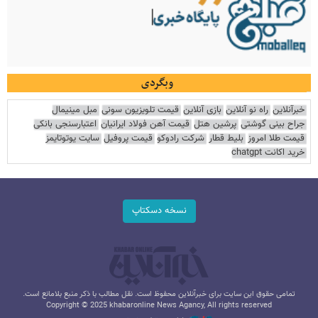
وبگردی
خبرآنلاین
راه نو آنلاین
بازی آنلاین
قیمت تلویزیون سونی
مبل مینیمال
جراح بینی گوشتی
پرشین هتل
قیمت آهن فولاد ایرانیان
اعتبارسنجی بانکی
قیمت طلا امروز
بلیط قطار
شرکت رادوکو
قیمت پروفیل
سایت یوتوتایمز
خرید اکانت chatgpt
نسخه دسکتاپ
تمامی حقوق این سایت برای خبرآنلاین محفوظ است. نقل مطالب با ذکر منبع بلامانع است.
Copyright © 2025 khabaronline News Agancy, All rights reserved