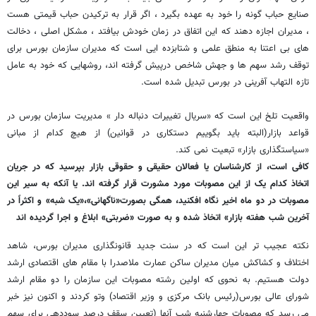
صنایع حباب گونه را خود به عهده بگیرد ، اگر قرار به ترکیدن حباب قیمتی هست
، مدیران اجازه دهند که این اتفاق در زمان خودش بیافتد ، مشکل اصلی ، دخالت
های بی اعتنا به منطق علمی و شتابزده ایی است که مدیران سازمان بورس برای
توقف رشد سهم ها و جهش شاخص درپیش گرفته اند، روشهایی که خود به عامل
تازه التهاب آفرینی در بورس تبدیل شده است.
واقعیت تلخ این است که «سریال تغییرات دنباله دار » مدیریت سازمان بورس در
قواعد بازار(البته باید بگوییم دستکاری در قوانین) از هیچ کدام از مبانی
«سیاستگذاری بازار» تبعیت نمی کند.
کافی است، از کارشناسان یا فعالان حقیقی و حقوقی بازار بپرسید که در جریان
اتخاذ کدام یک از این مصوبات مورد مشورت قرار گرفته اند. یا آنکه به سیر این
مصوبات در دو ماه اخیر نگاه افکنید، همگی بصورت«ناگهانی»،«یک شبه» و اکثراً در
آخرین شب هفته بازار» اتخاذ شده و به صورت «ضربتی» ابلاغ و اجرا گردیده اند
نکته عجیب تر این است که در سنت جدید قانونگذاری مدیران بورس، شاهد
اختلاف و کشاکش میان مدیران ساکن عمارت ملاصدرا با مقام های اقتصادی ارشد
دولت هستیم. به نحوی که اولین رشته مصوبات این سازمان را دو مقام ارشد
شورای عالی بورس(رئیس بانک مرکزی و وزیر اقتصاد) وتو کردند و اکنون نیز خبر
می رسد که مصوبات چهارشنبه شب آنها (تعیین سقف درصد سوددهی برای سهم