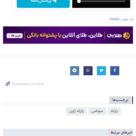
◀ پرسش‌نامه
کد مطلب
136963
برچسب‌ها
زلزله
سونامی
زلزله ژاپن
خبرهای مرتبط