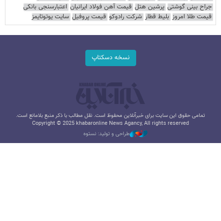
جراح بینی گوشتی
پرشین هتل
قیمت آهن فولاد ایرانیان
اعتبارسنجی بانکی
قیمت طلا امروز
بلیط قطار
شرکت رادوکو
قیمت پروفیل
سایت یوتوتایمز
نسخه دسکتاپ
تمامی حقوق این سایت برای خبرآنلاین محفوظ است. نقل مطالب با ذکر منبع بلامانع است.
Copyright © 2025 khabaronline News Agancy, All rights reserved
طراحی و تولید: نستوه