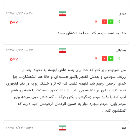
ياوري
۱۰:۳۰ - ۱۳۸۹/۱۲/۲۳
پاسخ
0
0
خدا به همه مارحم كند .خدا به دادشان برسد
بستیانی
۱۰:۴۷ - ۱۳۸۹/۱۲/۲۳
پاسخ
0
0
من نمیتونم باور کنم که خدا برای بنده هاش اینهمه بد بخواد، بعد از
زلزله...سونامی و بعدش انفجار راکتور هسته ای و حالا هم آتشفشان... چرا
خدای الرحمن ارحیم باید اینهمه غضب کنه که تر و خشک رو یه ور دنیا اینجوری
نابود کنه اما این ور دنیا هیچی...این از عدالت دور نیست؟؟ یا همه رو باهم
ادب کنه یا بذاره مردم زندگیشونو بکنن دیگه... آدم دلش خون میشه برای
مردم زاپن...مردم بیچاره...باز به همون الرحمان الرحیمش امید داریم که
کمکشون کنه...
ليلا
۱۱:۳۷ - ۱۳۸۹/۱۲/۲۳