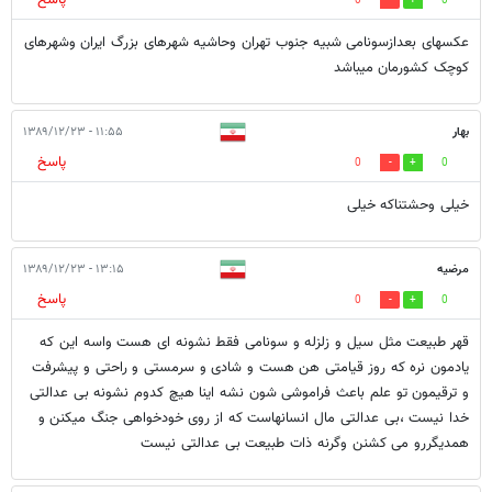
0
0
عکسهای بعدازسونامی شبیه جنوب تهران وحاشیه شهرهای بزرگ ایران وشهرهای
کوچک کشورمان میباشد
بهار
۱۱:۵۵ - ۱۳۸۹/۱۲/۲۳
پاسخ
0
0
خیلی وحشتناکه خیلی
مرضیه
۱۳:۱۵ - ۱۳۸۹/۱۲/۲۳
پاسخ
0
0
قهر طبیعت مثل سیل و زلزله و سونامی فقط نشونه ای هست واسه این که
یادمون نره که روز قیامتی هن هست و شادی و سرمستی و راحتی و پیشرفت
و ترقیمون تو علم باعث فراموشی شون نشه اینا هیچ کدوم نشونه بی عدالتی
خدا نیست ،بی عدالتی مال انسانهاست که از روی خودخواهی جنگ میکنن و
همدیگررو می کشنن وگرنه ذات طبیعت بی عدالتی نیست