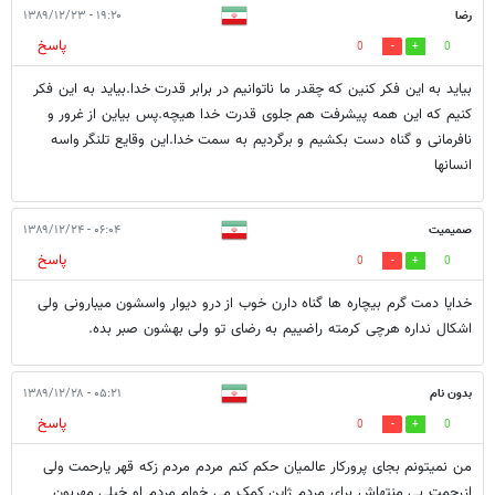
رضا
۱۹:۲۰ - ۱۳۸۹/۱۲/۲۳
پاسخ
0
0
بیاید به این فکر کنین که چقدر ما ناتوانیم در برابر قدرت خدا.بیاید به این فکر
کنیم که این همه پیشرفت هم جلوی قدرت خدا هیچه.پس بیاین از غرور و
نافرمانی و گناه دست بکشیم و برگردیم به سمت خدا.این وقایع تلنگر واسه
انسانها
صمیمیت
۰۶:۰۴ - ۱۳۸۹/۱۲/۲۴
پاسخ
0
0
خدایا دمت گرم بیچاره ها گناه دارن خوب از درو دیوار واسشون میبارونی ولی
اشکال نداره هرچی کرمته راضییم به رضای تو ولی بهشون صبر بده.
بدون نام
۰۵:۲۱ - ۱۳۸۹/۱۲/۲۸
پاسخ
0
0
من نمیتونم بجای پرورکار عالمیان حکم کنم مردم مردم زکه قهر یارحمت ولی
ازرحمت بی منتهاش برای مردم ژاپن کمک می خوام مردم او خیلی مهربون