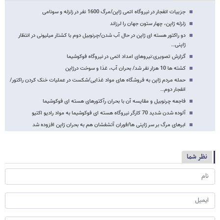
جزییات انفجار در نیروگاه اتمی ژاپن/مرگ 1600 نفر در زلزله و سونامی
زلزله ژاپن، چهار ستون جهان را لرزاند
دو راکتور هسته ای ژاپن در حال آب شدن/چرنوبیل دوم با کشتار میلیونی در انتظار
ژاپنی…
گزارش تصویری:نیروهای امداد اتمی در نیروگاه فوکوشیما
کشته ها 10 هزار نفر شد/ بحران آب، غذا و سوخت درژاپن
حمله مردم ژاپن به فروشگاه های مواد غذایی/شکست در عملیات خنک کردن راکتور/
انفجار دوم…
فاجعه چرنوبیل و مقایسه آن با بحران رآکتورهای هسته ای فوکوشیما
آلوده شدن شدید 70 کارگر نیروگاه هسته ای فوکوشیما به مواد رادیو اکتیو
ابرهای مرگ بر سر ژاپنی ها/فوران آتشفشان هم به بحران ژاپن افزوده شد
نظر شما