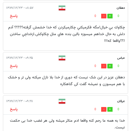
دهقان
۰۸:۵۷ - ۱۳۸۹/۱۲/۲۳
پاسخ
0
0
چكاوك بي خيال!مگه فكرميكني چكارميكردن كه خدا خشمش گرفته؟؟؟؟؟ آدم
دلش به حال خداهم ميسوزه بااين بنده هاي مثل چكاوكش.ازخداچي ساختن
!؟؟واقعا كه!!!
عباس
۰۹:۲۵ - ۱۳۸۹/۱۲/۲۳
پاسخ
0
0
دهقان عزیز در این شک نیست که دوری از خدا بلا نازل میکنه ولی تر و خشک
با هم میسوزن و نمیشه گفت کی گناهکاره
عرفان
۰۹:۲۸ - ۱۳۸۹/۱۲/۲۳
پاسخ
0
0
خدا به همه ما رحم کنه واقعا ادم متاثر میشه ولی هر غضب خدا بی حکمت
نیست.