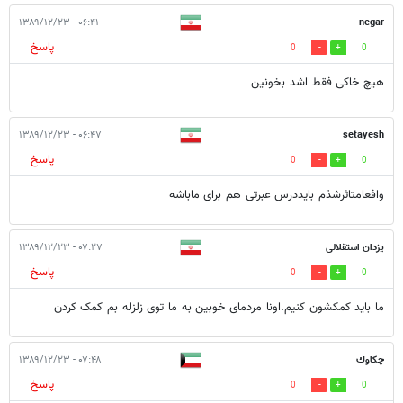
۰۶:۴۱ - ۱۳۸۹/۱۲/۲۳
negar
پاسخ
0
0
هیچ خاکی فقط اشد بخونین
۰۶:۴۷ - ۱۳۸۹/۱۲/۲۳
setayesh
پاسخ
0
0
وافعامتاثرشذم بایددرس عبرتی هم برای ماباشه
یزدان استقلالی
۰۷:۲۷ - ۱۳۸۹/۱۲/۲۳
پاسخ
0
0
ما باید کمکشون کنیم.اونا مردمای خوبین به ما توی زلزله بم کمک کردن
چكاوك
۰۷:۴۸ - ۱۳۸۹/۱۲/۲۳
پاسخ
0
0