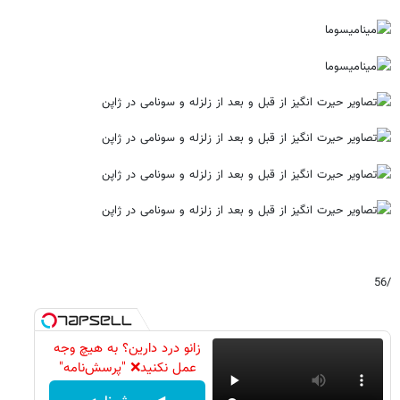
/56
زانو درد دارین؟ به هیچ وجه
عمل نکنید❌ "پرسش‌نامه"