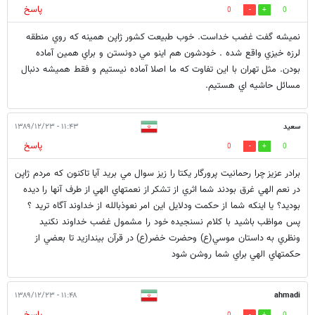
پاسخ
0
0
نميشه گفت غضب خداست. خوب طبيعت كشور ژاپن همينه كه روي منطقه
لرزه خيزي واقع شده . خودشون هم اينو مي دونستن و براي همين آماده
بودن. مثل تهران با اين تفاوت كه ما اصلا آماده نيستيم و فقط هميشه دنبال
مسائل حاشيه اي هستيم.
سعيد
۱۱:۴۳ - ۱۳۸۹/۱۲/۲۳
پاسخ
0
0
برادر عزيز چرا رحمانيت پرورگار يكتا را زيز سوال مي بريد آيا تاكنون كه مردم ژاپن
در نعم الهي غرق بودند شما اثري از تشكر از نعمتهاي الهي از طرف آنها را ديده
بوديد؟ يا اينكه شما از حكمت ودلايل اين امر نعوذبالله از خداوند آگاه تريد ؟
پس مواظب باشيد با كلام نسنجيده خود را مشمول غضب خداوند نكنيد
ونظري به داستان موسي(ع) وحضرت خضر(ع) در قرآن بيندازيد تا بعضي از
حكمتهاي الهي براي شما روشن شود
۱۱:۴۸ - ۱۳۸۹/۱۲/۲۳
ahmadi
پاسخ