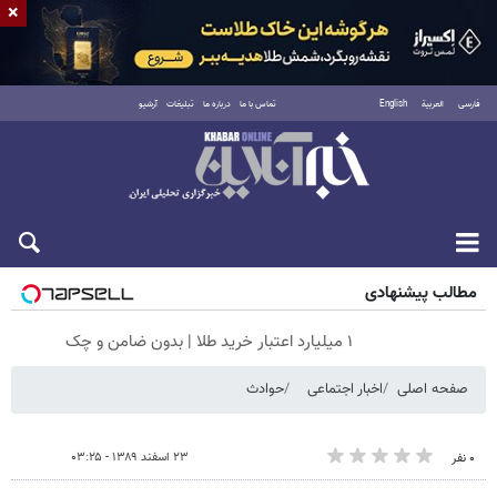
×
فارسی
العربية
English
تماس با ما
درباره ما
تبلیغات
آرشیو
جمعه ۱۶ مرداد ۱۴۰۵
مطالب پیشنهادی
۱ میلیارد اعتبار خرید طلا | بدون ضامن و چک
صفحه اصلی
اخبار اجتماعی
حوادث
۲۳ اسفند ۱۳۸۹ - ۰۳:۲۵
۰ نفر