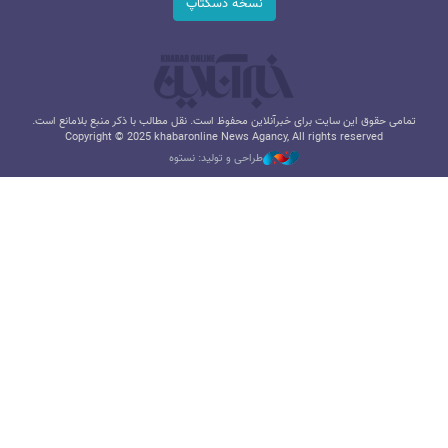
نسخه دسکتاپ
تمامی حقوق این سایت برای خبرآنلاین محفوظ است. نقل مطالب با ذکر منبع بلامانع است.
Copyright © 2025 khabaronline News Agancy, All rights reserved
طراحی و تولید: نستوه