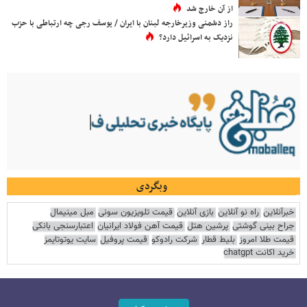
از آن خارج شد
راز دشمنی وزیرخارجه لبنان با ایران / یوسف رجی چه ارتباطی با حزب
نزدیک به اسرائیل دارد؟
وبگردی
خبرآنلاین
راه نو آنلاین
بازی آنلاین
قیمت تلویزیون سونی
مبل مینیمال
جراح بینی گوشتی
پرشین هتل
قیمت آهن فولاد ایرانیان
اعتبارسنجی بانکی
قیمت طلا امروز
بلیط قطار
شرکت رادوکو
قیمت پروفیل
سایت یوتوتایمز
خرید اکانت chatgpt