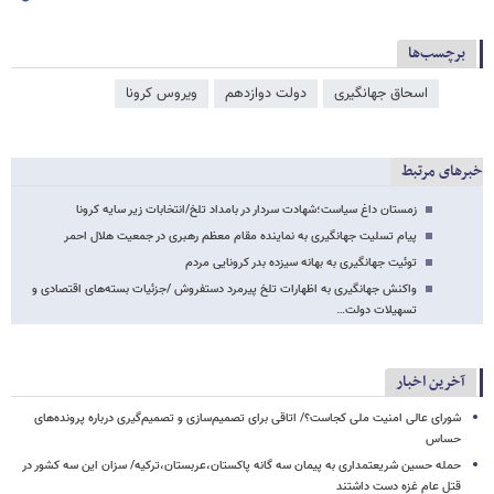
برچسب‌ها
اسحاق جهانگیری
دولت دوازدهم
ویروس کرونا
خبرهای مرتبط
زمستان داغ سیاست؛شهادت سردار در بامداد تلخ/انتخابات زیر سایه کرونا
پیام تسلیت جهانگیری به نماینده مقام معظم رهبری در جمعیت هلال احمر
توئیت جهانگیری به بهانه سیزده بدر کرونایی مردم
واکنش جهانگیری به اظهارات تلخ پیرمرد دستفروش /جزئیات بسته‌های اقتصادی و
تسهیلات دولت…
آخرین اخبار
شورای عالی امنیت ملی کجاست؟/ اتاقی برای تصمیم‌سازی و تصمیم‌گیری درباره پرونده‌های
حساس
حمله حسین شریعتمداری به پیمان سه گانه پاکستان،عربستان،ترکیه/ سزان این سه کشور در
قتل عام غزه دست داشتند