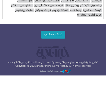
خبرآنلاین
راه نو آنلاین
بازی آنلاین
قیمت تلویزیون سونی
مبل مینیمال
جراح بینی گوشتی
پرشین هتل
قیمت آهن فولاد ایرانیان
اعتبارسنجی بانکی
قیمت طلا امروز
بلیط قطار
شرکت رادوکو
قیمت پروفیل
سایت یوتوتایمز
خرید اکانت chatgpt
نسخه دسکتاپ
تمامی حقوق این سایت برای خبرآنلاین محفوظ است. نقل مطالب با ذکر منبع بلامانع است.
Copyright © 2025 khabaronline News Agancy, All rights reserved
طراحی و تولید: نستوه