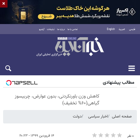
×
فارسی
العربية
English
تماس با ما
درباره ما
تبلیغات
آرشیو
شنبه ۱۷ مرداد ۱۴۰۵
مطالب پیشنهادی
کاهش وزن باورنکردنی، بدون عوارض، چربیسوز
گیاهی(۶۰% تخفیف)
صفحه اصلی
اخبار سیاسی
دولت
۱۴ فروردین ۱۳۹۹ - ۲۰:۲۳
۰ نفر