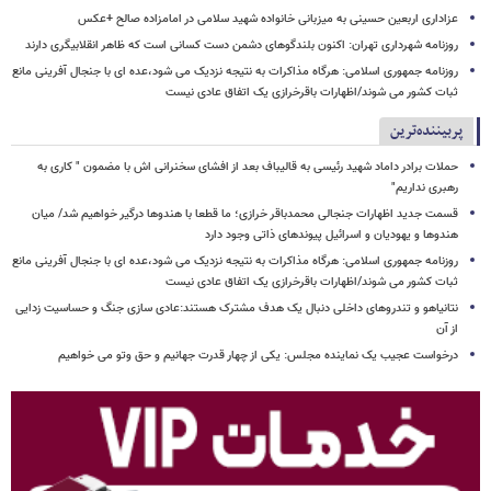
عزاداری اربعین حسینی به میزبانی خانواده شهید سلامی در امامزاده صالح +عکس
روزنامه شهرداری تهران: اکنون بلندگوهای دشمن دست کسانی است که ظاهر انقلابیگری دارند
روزنامه جمهوری اسلامی: هرگاه مذاکرات به نتیجه نزدیک می شود،عده ای با جنجال آفرینی مانع
ثبات کشور می شوند/اظهارات باقرخرازی یک اتفاق عادی نیست
پربیننده‌ترین
حملات برادر داماد شهید رئیسی به قالیباف بعد از افشای سخنرانی اش با مضمون " کاری به
رهبری نداریم"
قسمت جدید اظهارات جنجالی محمدباقر خرازی؛ ما قطعا با هندوها درگیر خواهیم شد/ میان
هندوها و یهودیان و اسرائیل پیوندهای ذاتی وجود دارد
روزنامه جمهوری اسلامی: هرگاه مذاکرات به نتیجه نزدیک می شود،عده ای با جنجال آفرینی مانع
ثبات کشور می شوند/اظهارات باقرخرازی یک اتفاق عادی نیست
نتانیاهو و تندروهای داخلی دنبال یک هدف مشترک هستند:عادی سازی جنگ و حساسیت زدایی
از آن
درخواست عجیب یک نماینده مجلس: یکی از چهار قدرت جهانیم و حق وتو می خواهیم