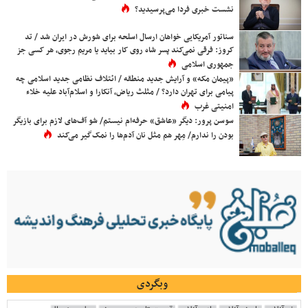
نشست خبری فردا می‌پرسیدید؟
سناتور آمریکایی خواهان ارسال اسلحه برای شورش در ایران شد / تد
کروز: فرقی نمی‌کند پسر شاه روی کار بیاید یا مریم رجوی، هر کسی جز
جمهوری اسلامی
«پیمان مکه» و آرایش جدید منطقه / ائتلاف نظامی جدید اسلامی چه
پیامی برای تهران دارد؟ / مثلث ریاض، آنکارا و اسلام‌آباد علیه خلاء
امنیتی غرب
سوسن پرور: دیگر «عاشق» حرفه‌ام نیستم/ شو آف‌های لازم برای بازیگر
بودن را ندارم/ مِهر هم مثل نان آدم‌ها را نمک‌گیر می‌کند
وبگردی