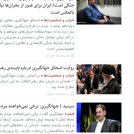
جنگی است/ ایران برای عبور از بحران‌ها نی
بالعکس است
احزاب و شخصیت‌ها
اسحاق جهانگیری معاون او
دوازدهم نوشت: مردم در طرح و پیگیری مطالبات ب
نیاز دارند و نه سوءاستفاده جریان‌های متوهم و وا
در کنار برخی عوامل داخلی، سیاستی و مدیریتی، 
و ایجاد شرایط جنگی اقتصادی و نظامی از سوی آمری
صهیونیستی است.
۱۴۰۴-۱۰-۱۴ ۱۳:۵۳
روایت اسحاق جهانگیری درباره پایبندی ره
احزاب و شخصیت‌ها
بر اساس روایت جهانگیری، 
– همدان در جریان سفر رهبر انقلاب به این استان
مطرح شده بود.
۱۴۰۴-۱۰-۱۰ ۰۵:۲۲
ببینید | جهانگیری: برخی نمی‌خواهند مردم 
فیلم
جهانگیری گفت: برخی نمی‌خواهند مردم به ر
لحاظ تفکر با توسعه ایران مخالف هستند. آن‌ها تصو
و دولت نیازمند بشوند. کسانی در دهه‌های اخیر ب
هزینه مخالفتشان را پرداخت نکردند. راه برون‌رف