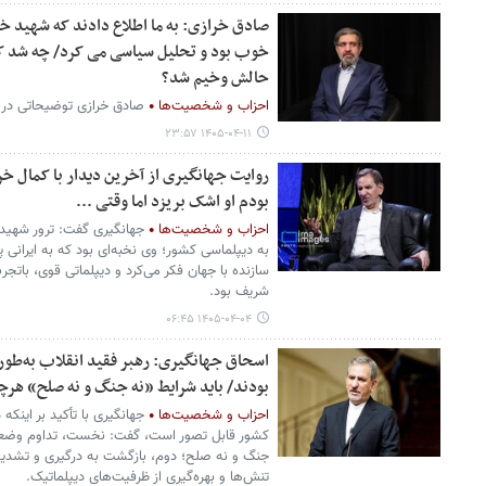
صادق خرازی: به ما اطلاع دادند که شهید خ
حالش وخیم شد؟
احزاب و شخصیت‌ها
صادق خرازی توضیحاتی دربا
۱۴۰۵-۰۴-۱۱ ۲۳:۵۷
روایت جهانگیری از آخرین دیدار با کمال خ
بودم او اشک بریزد اما وقتی ...
احزاب و شخصیت‌ها
جهانگیری گفت: ترور شهید 
به دیپلماسی کشور؛ وی نخبه‌ای بود که به ایرانی پ
سازنده با جهان فکر می‌کرد و دیپلماتی قوی، باتجر
شریف بود.
۱۴۰۵-۰۴-۰۴ ۰۶:۴۵
اسحاق جهانگیری: رهبر فقید انقلاب به‌طو
بودند/ باید شرایط «نه جنگ و نه صلح» هرچه 
احزاب و شخصیت‌ها
جهانگیری با تأکید بر این
کشور قابل تصور است، گفت: نخست، تداوم وضع
جنگ و نه صلح؛ دوم، بازگشت به درگیری و تش
تنش‌ها و بهره‌گیری از ظرفیت‌های دیپلماتیک.