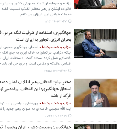
ارزنده و سرمایه ارزشمند مدیریتی کشور و سردار سل
خانواده ایشان و رهبر معظم انقلاب تسلیت گفته و
خدمات طولانی این عزیزان می دانم.
۱۴۰۴-۱۲-۲۷ ۱۲:۵۱
جهانگیری: استفاده از ظرفیت تنگه هرمز،اق
بحران انرژی، تجاوز به ایران است
احزاب و شخصیت‌ها
اسحاق جهانگیری معاون اول 
اینکه «ترامپ در تجاوز به خاک ایران به جای آنکه 
اقتصادی عمل کرده است» گفت: «استفاده ایران از 
اقدامی عاقلانه و دفاعی است و برای حل آن باید 
۱۴۰۴-۱۲-۲۶ ۰۹:۵۸
دختر امام: انتخاب رهبر انقلاب نشان دهند
اسحاق جهانگیری: این انتخاب ارزنده می‌تو
اثرگذار باشد
احزاب و شخصیت‌ها
چهره‌های سیاسی و مسئولان
آیت الله مجتبی خامنه‌ای به عنوان رهبر جدید را تب
۱۴۰۴-۱۲-۱۹ ۰۰:۴۲
جهانگیری: وضعیت دشوار ایران محصول تحری