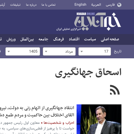
فارسی
العربية
English
تماس با ما
درباره ما
تبلیغات
آرشی
صفحه اصلی
سیاست
اقتصاد
فرهنگ
جامعه
بین‌الملل
ورزش
تا
تاریخ
ف
17
مرداد
1405
اسحاق جهانگیری
انتقاد جهانگیری از اتهام زنی به دولت، نیر
القای اختلاف بین حاکمیت و مردم طمع دشم
احزاب و شخصیت‌ها
معاون اول رئیس جمهور در
خواست تا با پرهیز از قطبی‌سازی‌های سیاسی، به