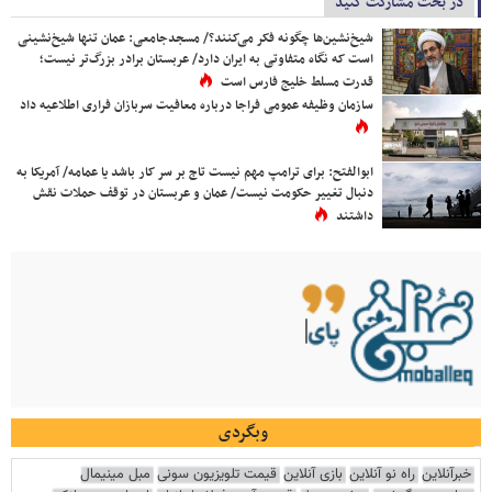
در بحث مشارکت کنید
شیخ‌نشین‌ها چگونه فکر می‌کنند؟/ مسجدجامعی: عمان تنها شیخ‌نشینی
است که نگاه متفاوتی به ایران دارد/ عربستان برادر بزرگ‌تر نیست؛
قدرت مسلط خلیج فارس است
سازمان وظیفه عمومی فراجا درباره معافیت سربازان فراری اطلاعیه داد
ابوالفتح: برای ترامپ مهم نیست تاج بر سر کار باشد یا عمامه/ آمریکا به
دنبال تغییر حکومت نیست/ عمان و عربستان در توقف حملات نقش
داشتند
وبگردی
خبرآنلاین
راه نو آنلاین
بازی آنلاین
قیمت تلویزیون سونی
مبل مینیمال