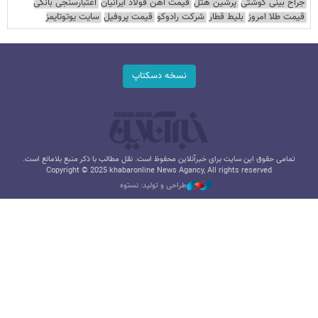
جراح بینی گوشتی
پرشین هتل
قیمت آهن فولاد ایرانیان
اعتبارسنجی بانکی
قیمت طلا امروز
بلیط قطار
شرکت رادوکو
قیمت پروفیل
سایت یوتوتایمز
نسخه دسکتاپ
تمامی حقوق این سایت برای خبرآنلاین محفوظ است. نقل مطالب با ذکر منبع بلامانع است.
Copyright © 2025 khabaronline News Agancy, All rights reserved
طراحی و تولید: نستوه