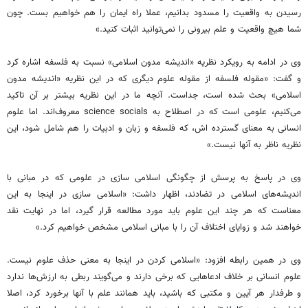
رسیدن به واقعیت را مسدود بدانیم، عملا راه ایمان را هم خواهیم بست. چون
شما هیچ واقعیت و علم بیرونی را نمی‌توانید اثبات کنید.»
وی در ادامه به رویکرد نظریه «اندیشه مدون اسلامی» نسبت به فلسفه اشاره کرد
و گفت: «مقوله فلسفه از مقوله علوم دیگری که در این نظریه «اندیشه مدون
اسلامی» بحث شده است، جداست. آنچه ما در این نظریه بیشتر بر آن تاکید
می‌کنیم، علومی است که در اصطلاح به science socials معروف‌اند. اما علوم
انسانی به معنای گسترده اش، که فلسفه و زبان و ادبیات را هم شامل شود، این
نظریه ناظر به آنها نیست.»
وی در پاسخ به پرسش از چگونگی اسلامی سازی در علومی که در مبانی با
اندیشه‌های اسلامی در تضادند، اظهار داشت: «اسلامی سازی در اینجا به این
معناست که هر چند این علوم باید مورد مطالعه قرار گیرد، اما در نهایت نقد
خواهند شد و زوایای اختلاف آن را با مبانی اسلامی مشخص خواهیم کرد.»
وی در همین رابطه افزود: «اسلامی کردن در اینجا به معنی حذف علوم نیست.
علوم انسانی بر خلاف ادعاهایی که برخی دارند و می‌گویند ربطی به ارزش‌ها ندارد
و طرفدار هر آیین و مکتبی که باشید، باید همانند علم با آنها برخورد کرد، اصلا