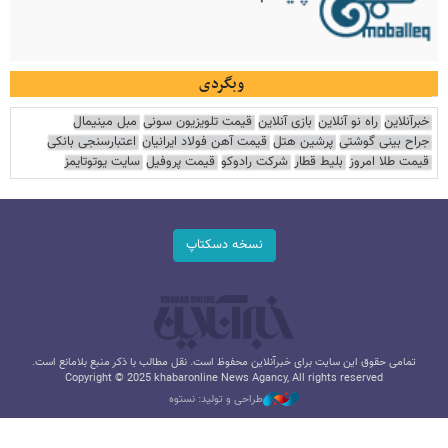
وبگردی
خبرآنلاین
راه نو آنلاین
بازی آنلاین
قیمت تلویزیون سونی
مبل مینیمال
جراح بینی گوشتی
پرشین هتل
قیمت آهن فولاد ایرانیان
اعتبارسنجی بانکی
قیمت طلا امروز
بلیط قطار
شرکت رادوکو
قیمت پروفیل
سایت یوتوتایمز
نسخه دسکتاپ
تمامی حقوق این سایت برای خبرآنلاین محفوظ است. نقل مطالب با ذکر منبع بلامانع است.
Copyright © 2025 khabaronline News Agancy, All rights reserved
طراحی و تولید: نستوه