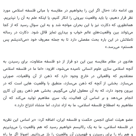
وی ادامه داد: «حال اگر این را بخواهیم در مقایسه با مبانی فلسفه اسلامی مورد
نظر قرار دهیم، یا باید واقعیت بیرونی را انکار کنیم، یا اینکه علم به آن را نپذیریم.
همانطوری که دکارت نیز با این بحران مواجه شد و به این سوال رسید که از کجا
می‌تواند بین واقعیت‌های عالم خواب و بیداری تمایز قائل شود. دکارت در رساله
تاملاتش در این باره بحث مفصلی دارد تا به جمله معروف خود «می‌اندیشم پس
هستم» می‌رسد.»
هادوی در مقام مقایسه بین این دو فراز از دو فلسفه متفاوت، برای رسیدن به
آنچه اسلامی سازی علوم انسانی نامیده می‌شود، افزود: «اما ما در فلسفه اسلامی
معتقدیم که واقعیاتی در خارج وجود دارد که ذهن از آن واقعیات، صورتی
می‌سازد. بخشی از آنچه که ذهن می‌سازد، منطبق با واقعیت هایی است که در
بیرون وجود دارد، که به آن معقول اولی می‌گوییم. بخشی هم ذهن روی آن کاری
انجام می‌دهد و بر اساس آن فعالیت، یک سری مفاهیم تولید می‌کند که آن
مفاهیم به اصطلاح فلسفه اسلامی، ما به ازاء ندارد، اما منشاء انتزاع دارد.»
عضو هیئت امنای انجمن حکمت و فلسفه ایران، اضافه کرد: «بر اساس این نظریه
در فلسفه اسلامی، ما به یک رئالیسم خواهیم رسید که هم واقعیت را می‌پذیریم
و هم راه را برای رسیدن و فهمیدن آن واقعیت را باز می‌دانیم. اصولا اگر ما راه