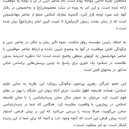
مخاطبان اولیه‏ خاصى مواجه بوده است، گاه عناصر دینى در آن با توجه به موقعیت
ارائه شده است، و این امر به ویژه در سنّت معصومان‏(ع) و به‌خصوص در رفتار
آنها، باید مورد توجه قرار گیرد. گنجینه معارف اسلامى مملوّ از عناصر جهان‏شمولی
است که از زمان بعثت رسول اکرم‏(ص) تا غیبت کبرى امام زمان(عج) بیان شده
است.»
به اعتقاد رئیس مؤسسه رواق حکمت، نحوه‏ تأثیر زمان و مکان در عناصر دینى و
چگونگى نقش موقعیت در آنها به وضوح تبیین نشده و ارتباط عناصر موقعیتى با
عناصر جهان‏شمول به گونه‏اى منطقى واضح نشده است؛ لذا «نظریه‏ اندیشه مدوّن
نظام‏مند در اسلام» یک تئورى براى پاسخ به چنین پرسش‌‏هایى براساس مبانى
مذکور در بحث‏هاى قبلى است.
این عضو خبرگان رهبری پیرامون چگونگی رویکرد این نظریه به مبانی علوم
اسلامی، همانند فلسفه، اظهار داشت: «برای آنکه بتوان این جایگاه را بهتر در مقام
فهم تثبیت کرد، می‌توان به عنوان مثال مبانی پدیدارشناسی را با مبانی فلسفه
اسلامی در رویارویی با واقعیت مقایسه کرد. هنگامی که شما در پدیدارشناسی
سخن می‌گویید، صرفا پدیده را بررسی می‌کنید که این بر پیش فرضی استوار
است؛ پیش فرض این است که آنچه وجود دارد و آنچه که برای شما از این پدیده
آشکار است، دو امر متفاوت است.»