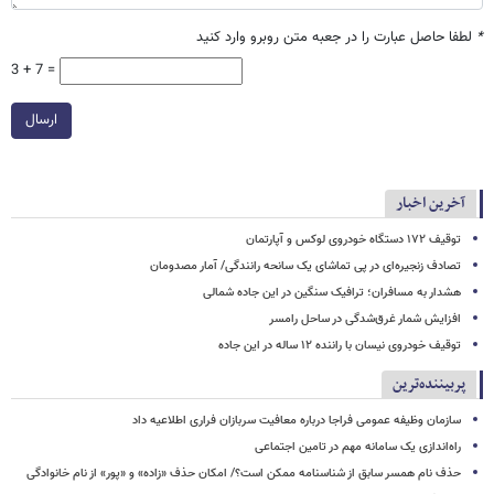
*
لطفا حاصل عبارت را در جعبه متن روبرو وارد کنید
3 + 7 =
ارسال
آخرین اخبار
توقیف ۱۷۲ دستگاه خودروی لوکس و آپارتمان
تصادف زنجیره‌ای در پی تماشای یک سانحه رانندگی/ آمار مصدومان
هشدار به مسافران؛ ترافیک سنگین در این جاده شمالی
افزایش شمار غرق‌شدگی در ساحل رامسر
توقیف خودروی نیسان با راننده ۱۲ ساله در این جاده
پربیننده‌ترین
سازمان وظیفه عمومی فراجا درباره معافیت سربازان فراری اطلاعیه داد
راه‌اندازی یک سامانه مهم در تامین اجتماعی
حذف نام همسر سابق از شناسنامه ممکن است؟/ امکان حذف «زاده» و «پور» از نام خانوادگی