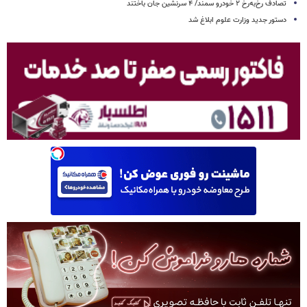
تصادف رخ‌به‌رخ ۲ خودرو سمند/ ۴ سرنشین جان باختند
دستور جدید وزارت علوم ابلاغ شد