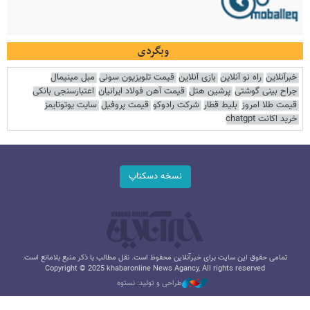
وبگردی
خبرآنلاین
راه نو آنلاین
بازی آنلاین
قیمت تلویزیون سونی
مبل مینیمال
جراح بینی گوشتی
پرشین هتل
قیمت آهن فولاد ایرانیان
اعتبارسنجی بانکی
قیمت طلا امروز
بلیط قطار
شرکت رادوکو
قیمت پروفیل
سایت یوتوتایمز
خرید اکانت chatgpt
نسخه دسکتاپ
تمامی حقوق این سایت برای خبرآنلاین محفوظ است. نقل مطالب با ذکر منبع بلامانع است.
Copyright © 2025 khabaronline News Agancy, All rights reserved
طراحی و تولید: نستوه