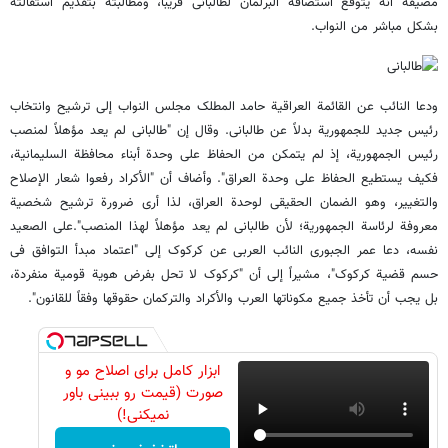
مضیفة أنه یتوقع استضافة البرلمان لطالبانی قریباً، ومطالبته بتقدیم استقالته
بشکل مباشر من النواب.
ودعا النائب عن القائمة العراقیة حامد المطلک مجلس النواب إلى ترشیح وانتخاب
رئیس جدید للجمهوریة بدلاً عن طالبانی. وقال إن "طالبانی لم یعد مؤهلاً لمنصب
رئیس الجمهوریة، إذ لم یتمکن من الحفاظ على وحدة أبناء محافظة السلیمانیة،
فکیف یستطیع الحفاظ على وحدة العراق". وأضاف أن "الأکراد رفعوا شعار الإصلاح
والتغییر، وهو الضمان الحقیقی لوحدة العراق، لذا أرى ضرورة ترشیح شخصیة
معروفة لرئاسة الجمهوریة؛ لأن طالبانی لم یعد مؤهلاً لهذا المنصب". على الصعید
نفسه، دعا عمر الجبوری النائب العربی عن کرکوک إلى "اعتماد مبدأ التوافق فی
حسم قضیة کرکوک"، مشیراً إلى أن "کرکوک لا تحل بفرض هویة قومیة منفردة،
بل یجب أن تأخذ جمیع مکوناتها العرب والأکراد والترکمان حقوقها وفقاً للقانون".
ابزار کامل برای اصلاح مو و
صورت (قیمت رو ببینی باور
نمیکنی!)