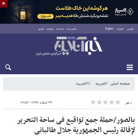
×
فارسی
العربية
English
تماس با ما
درباره ما
تبلیغات
آرشیو
شنبه ۱۷ مرداد ۱۴۰۵
صفحه اصلی
العربیه
1العربیه
۲۴ اسفند ۱۳۸۹ - ۰۹:۵۲
۰ نفر
بالصور/حملة جمع تواقیع فی ساحة التحریر
لإقالة رئیس الجمهوریة جلال طالبانی