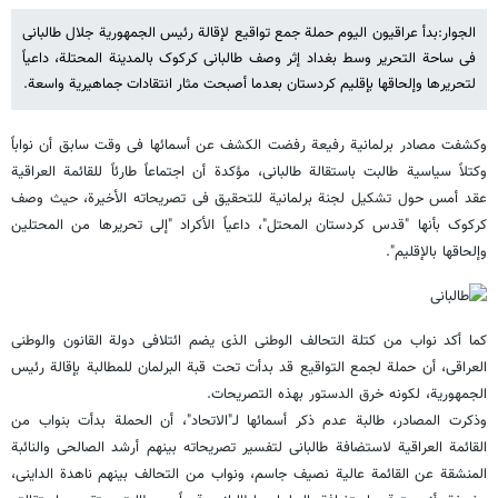
الجوار:بدأ عراقیون الیوم حملة جمع تواقیع لإقالة رئیس الجمهوریة جلال طالبانی
فی ساحة التحریر وسط بغداد إثر وصف طالبانی کرکوک بالمدینة المحتلة، داعیاً
لتحریرها وإلحاقها بإقلیم کردستان بعدما أصبحت مثار انتقادات جماهیریة واسعة.
وکشفت مصادر برلمانیة رفیعة رفضت الکشف عن أسمائها فی وقت سابق أن نواباً
وکتلاً سیاسیة طالبت باستقالة طالبانی، مؤکدة أن اجتماعاً طارئاً للقائمة العراقیة
عقد أمس حول تشکیل لجنة برلمانیة للتحقیق فی تصریحاته الأخیرة، حیث وصف
کرکوک بأنها "قدس کردستان المحتل"، داعیاً الأکراد "إلى تحریرها من المحتلین
وإلحاقها بالإقلیم".
کما أکد نواب من کتلة التحالف الوطنی الذی یضم ائتلافی دولة القانون والوطنی
العراقی، أن حملة لجمع التواقیع قد بدأت تحت قبة البرلمان للمطالبة بإقالة رئیس
الجمهوریة، لکونه خرق الدستور بهذه التصریحات.
وذکرت المصادر، طالبة عدم ذکر أسمائها لـ"الاتحاد"، أن الحملة بدأت بنواب من
القائمة العراقیة لاستضافة طالبانی لتفسیر تصریحاته بینهم أرشد الصالحی والنائبة
المنشقة عن القائمة عالیة نصیف جاسم، ونواب من التحالف بینهم ناهدة الداینی،