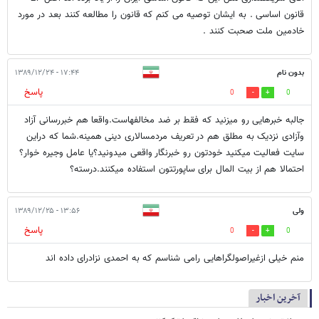
قانون اساسی . به ایشان توصیه می کنم که قانون را مطالعه کنند بعد در مورد
خادمین ملت صحبت کنند .
بدون نام
۱۷:۴۴ - ۱۳۸۹/۱۲/۲۴
پاسخ
0
0
جالبه خبرهایی رو میزنید که فقط بر ضد مخالفهاست.واقعا هم خبررسانی آزاد
وآزادی نزدیک به مطلق هم در تعریف مردمسالاری دینی همینه.شما که دراین
سایت فعالیت میکنید خودتون رو خبرنگار واقعی میدونید؟یا عامل وجیره خوار؟
احتمالا هم از بیت المال برای ساپورتتون استفاده میکنند.درسته؟
ولی
۱۳:۵۶ - ۱۳۸۹/۱۲/۲۵
پاسخ
0
0
منم خیلی ازغیراصولگراهایی رامی شناسم که به احمدی نزادرای داده اند
آخرین اخبار