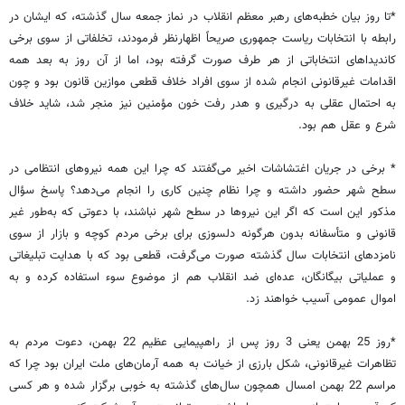
*تا روز بیان خطبه‌های رهبر معظم انقلاب در نماز جمعه سال گذشته، که ایشان در
رابطه با انتخابات ریاست جمهوری صریحاً اظهارنظر فرمودند، تخلفاتی از سوی برخی
کاندیداهای انتخاباتی از هر طرف صورت گرفته بود، اما از آن روز به بعد همه
اقدامات غیرقانونی انجام شده از سوی افراد خلاف قطعی موازین قانون بود و چون
به احتمال عقلی به درگیری و هدر رفت خون مؤمنین نیز منجر شد، شاید خلاف
شرع و عقل هم بود.
* برخی در جریان اغتشاشات اخیر می‌گفتند که چرا این همه نیروهای انتظامی در
سطح شهر حضور داشته و چرا نظام چنین کاری را انجام می‌دهد؟ پاسخ سؤال
مذکور این است که اگر این نیروها در سطح شهر نباشند، با دعوتی که به‌طور غیر
قانونی و متأسفانه بدون هرگونه دلسوزی برای برخی مردم کوچه و بازار از سوی
نامزدهای انتخابات سال گذشته صورت می‌گرفت، قطعی بود که با هدایت تبلیغاتی
و عملیاتی بیگانگان، عده‌ای ضد انقلاب هم از موضوع سوء استفاده کرده و به
اموال عمومی آسیب خواهند زد.
*روز 25 بهمن یعنی 3 روز پس از راهپیمایی عظیم 22 بهمن، دعوت مردم به
تظاهرات غیرقانونی، شکل بارزی از خیانت به همه آرمان‌های ملت ایران بود چرا که
مراسم 22 بهمن امسال همچون سال‌های گذشته به خوبی برگزار شده و هر کسی