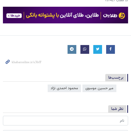
کد مطلب
137427
برچسب‌ها
میر حسین موسوی
محمود احمدی ‌نژاد
نظر شما