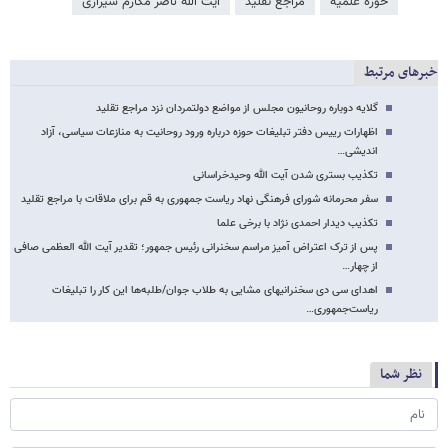
حوزه علمیه
مراجع تقلید
آیت الله ناصر مکارم شیرازی
خبرهای مرتبط
گلایه دوباره روحانیون مجلس از مواضع دولتمردان نزد مراجع تقلید
اظهارات رییس دفتر تبلیغات حوزه درباره ورود روحانیت به منازعات سیاسی، آزاد
اندیشی…
تکذیب بستری شدن آیت الله وحیدخراسانی
سفر محرمانه شورای فرهنگی نهاد ریاست جمهوری به قم برای ملاقات با مراجع تقلید
تکذیب دیدار احمدی نژاد با برخی علما
پس از ترک اعتراض آمیز مراسم سخنرانی رئیس جمهور؛ تقدیر آیت الله العظمی صافی
از چهار…
اهدای سی دی سخنرانی­های مشایی به طلاب جوان/طلبه‌ها این کار را تبلیغات
ریاست‌جمهوری…
نظر شما