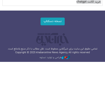
خرید اکانت chatgpt
نسخه دسکتاپ
تمامی حقوق این سایت برای خبرآنلاین محفوظ است. نقل مطالب با ذکر منبع بلامانع است.
Copyright © 2025 khabaronline News Agancy, All rights reserved
طراحی و تولید: نستوه