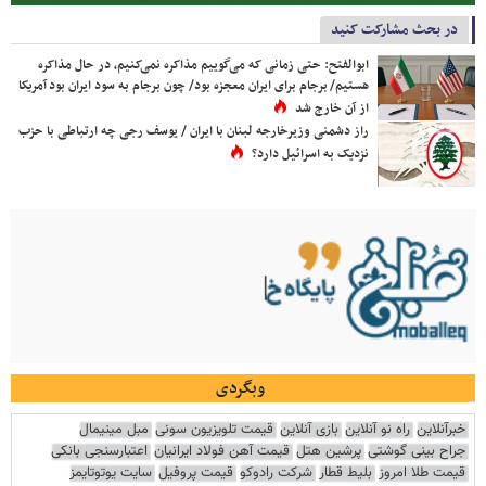
در بحث مشارکت کنید
ابوالفتح: حتی زمانی که می‌گوییم مذاکره نمی‌کنیم، در حال مذاکره
هستیم/ برجام برای ایران معجزه بود/ چون برجام به سود ایران بود آمریکا
از آن خارج شد
راز دشمنی وزیرخارجه لبنان با ایران / یوسف رجی چه ارتباطی با حزب
نزدیک به اسرائیل دارد؟
وبگردی
خبرآنلاین
راه نو آنلاین
بازی آنلاین
قیمت تلویزیون سونی
مبل مینیمال
جراح بینی گوشتی
پرشین هتل
قیمت آهن فولاد ایرانیان
اعتبارسنجی بانکی
قیمت طلا امروز
بلیط قطار
شرکت رادوکو
قیمت پروفیل
سایت یوتوتایمز