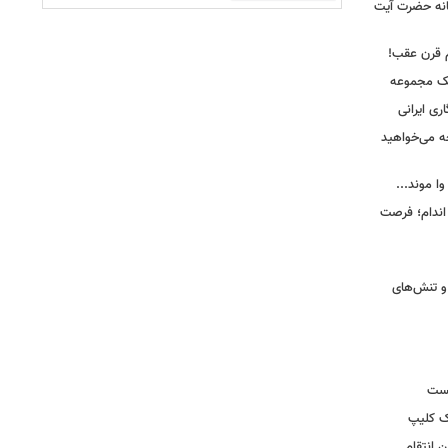
انه حضرت آیت
م قرن عقب!
یک مجموعه
ری ایرانی
ه می‌خواهید
وا موند...
اندام؛ فرصت
و تنش‌های
یست
ک کلیپ
 انتقام