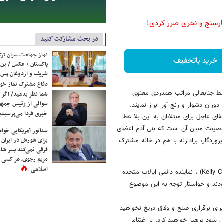
رسنج و نخری ضرر کردی!
در بحث مشارکت کنید
نماز جماعت سران ترک
خرید باتخفیف
پاکستان + عکس / بن‌س
شریف و اردوغان پس ا
دفاع مشترک نماز خوا
سط جنابعالی مراتب همدردی معنوی
شما نظر بدهید/ اگر خ
سوالی از رئیس جمه
ران دشوار و رنج آور ابراز نمایند.
خبری فردا می‌پرسیدی
ای عاجل برای مبتلایان به این بلا عطا
ن مصیبت مبین آن است که بنی آدم اعضای
سناتور آمریکایی خواه
برای شورش در ایران 
پروردگار، برادارنه با هم در خانه مشترک
فرقی نمی‌کند پسر شاه 
مریم رجوی، هر کسی 
اسلامی
با عنایت به چنین موارد و با چنین برداشتی، دفتر پاپ با سفیر کلی کرافت(Kelly Craft) ، نماینده دائمی ایالات متحده
ودند و خواستار توجه به این موضوع
 برای برقراری صلح و وفاق دریغ نخواهید
ود پرهیز خواهید کرد. با اغتنام