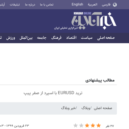
فارسی
العربية
English
تماس با ما
درباره ما
تبلیغات
آرشی
صفحه اصلی
سیاست
اقتصاد
فرهنگ
جامعه
بین‌الملل
ورزش
تا
مطالب پیشنهادی
ترید EURUSD با اسپرد از صفر پیپ
صفحه اصلی
وبلاگ
خبر وبلاگ
۲۳ فروردین ۱۳۹۹ - ۰۰:۰۳
۲۷ نفر