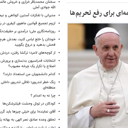
سخنان محمدباقر خرازی و خروش عالم
الله جوادی آملی
ه‌ای برای رفع تحریم‌ها
مدیرانی با تفکرات آستین کوتاهی و نی
لزوم تجمیع قوانین ماهوی کیفری در 
روزنامه‌نگاری ملی؛ درآمدی بر حقیقت‌نگا
خودتان را خلع لباس کنید، بعدش هرچ
فحش بدهید و دروغ بگویید
از کوچه‌های لامرد؛ ترکشا رفتِن، دردِش 
انتخابات فدراسیون بدنسازی و پرورش 
اصلاح یا تکرار یک چرخه معیوب؟
کدام دانشجویان من استعداد دارند؟
زنگ خطر تندروی؛ تلاقی تندروی داخلی 
منطقه‌ای
چرا نه به اعدام ؟
کودکان در تونل وحشت فیلترشکن‌ها
آقای نماینده! برای خیلی چیزها باید گر
تحقق وعده صادق نصر الهی به بهانه ی
توازن لرزان؛ دیپلماسی شکننده و دکترین