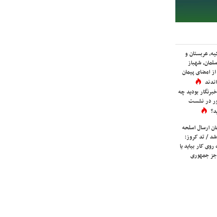
یه، عربستان و
لمان، شهباز
ز امضای پیمان
ندند
برنگار بودید چه
ور در نشست
د؟
ان ارسال اسلحه
شد / تد کروز:
روی کار بیاید یا
جز جمهوری