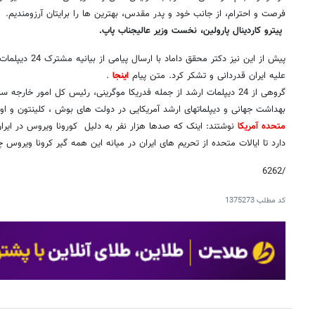
فرصت و احترام، از جانب خود و پدر مقدس، بهترین ها را برایتان آرزومندیم.
پیترو کاردینال پارولین، نخست وزیر عالیجناب پاپ.
پیش از این نیز دکتر محقق داماد
با ارسال پیامی
علیه ایران قدردانی و تشکر کرد. متن پیام
اینجا
.
گروهی از 24 دیپلمات ارشد از جمله فدریکا موگرینی، رئیس کل امور خارجه
بهداشت جهانی و دیپلماتهای ارشد آمریکایی در دولت های بوش ، کلینتون و اوب
متحده آمریکا
نوشتند: اینک که صدها هزار نفر به دلیل کورونا ویروس در ایرا
دارد تا ایالات متحده از تحریم های ایران در میانه این همه گیر کرونا ویروس
/6262
کد مطلب
1375273