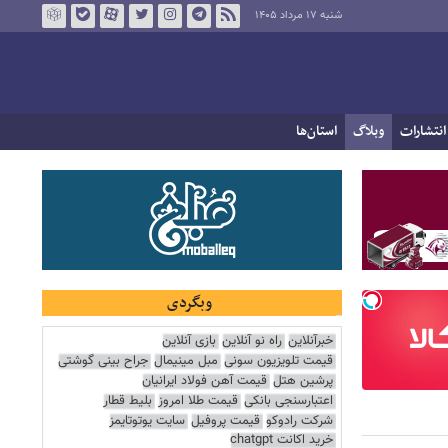
شنبه ۱۷ مرداد ۱۴۰۵
انتشارات
وبلاگ
استان‌ها
وبگردی
خبرآنلاین
راه نو آنلاین
بازی آنلاین
قیمت تلویزیون سونی
مبل مینیمال
جراح بینی گوشتی
پرشین هتل
قیمت آهن فولاد ایرانیان
اعتبارسنجی بانکی
قیمت طلا امروز
بلیط قطار
شرکت رادوکو
قیمت پروفیل
سایت یوتوتایمز
خرید اکانت chatgpt