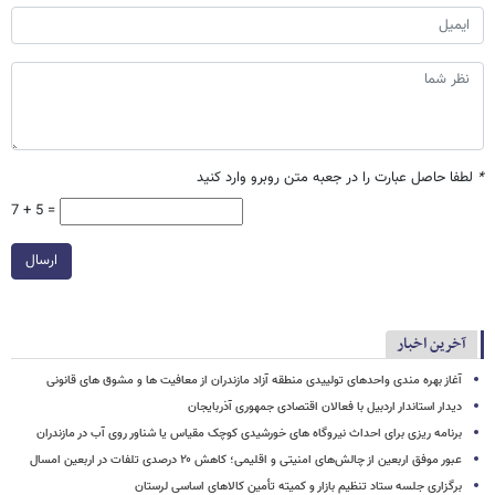
*
لطفا حاصل عبارت را در جعبه متن روبرو وارد کنید
7 + 5 =
ارسال
آخرین اخبار
آغاز بهره مندی واحدهای تولییدی منطقه آزاد مازندران از معافیت ها و مشوق های قانونی
دیدار استاندار اردبیل با فعالان اقتصادی جمهوری آذربایجان
برنامه ریزی برای احداث نیروگاه های خورشیدی کوچک مقیاس یا شناور روی آب در مازندران
عبور موفق اربعین از چالش‌های امنیتی و اقلیمی؛ کاهش ۲۰ درصدی تلفات در اربعین امسال
برگزاری جلسه ستاد تنظیم بازار و کمیته تأمین کالاهای اساسی لرستان