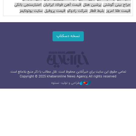
جراح بینی گوشتی
پرشین هتل
قیمت آهن فولاد ایرانیان
اعتبارسنجی بانکی
قیمت طلا امروز
بلیط قطار
شرکت رادوکو
قیمت پروفیل
سایت یوتوتایمز
نسخه دسکتاپ
تمامی حقوق این سایت برای خبرآنلاین محفوظ است. نقل مطالب با ذکر منبع بلامانع است.
Copyright © 2025 khabaronline News Agancy, All rights reserved
طراحی و تولید: نستوه