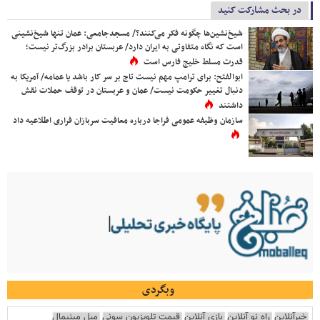
در بحث مشارکت کنید
شیخ‌نشین‌ها چگونه فکر می‌کنند؟/ مسجدجامعی: عمان تنها شیخ‌نشینی
است که نگاه متفاوتی به ایران دارد/ عربستان برادر بزرگ‌تر نیست؛
قدرت مسلط خلیج فارس است
ابوالفتح: برای ترامپ مهم نیست تاج بر سر کار باشد یا عمامه/ آمریکا به
دنبال تغییر حکومت نیست/ عمان و عربستان در توقف حملات نقش
داشتند
سازمان وظیفه عمومی فراجا درباره معافیت سربازان فراری اطلاعیه داد
وبگردی
خبرآنلاین
راه نو آنلاین
بازی آنلاین
قیمت تلویزیون سونی
مبل مینیمال