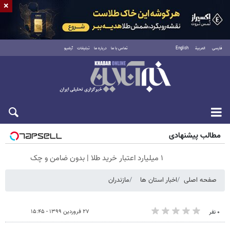
×
فارسی
العربية
English
تماس با ما
درباره ما
تبلیغات
آرشیو
پنجشنبه ۱۵ مرداد ۱۴۰۵
مطالب پیشنهادی
۱ میلیارد اعتبار خرید طلا | بدون ضامن و چک
صفحه اصلی
اخبار استان ها
مازندران
۲۷ فروردین ۱۳۹۹ - ۱۵:۴۵
۰ نفر