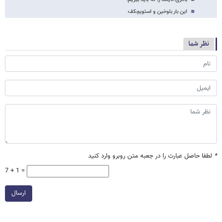
این بار بلوخین و استویچکف
نظر شما
*
لطفا حاصل عبارت را در جعبه متن روبرو وارد کنید
7 + 1 =
ارسال