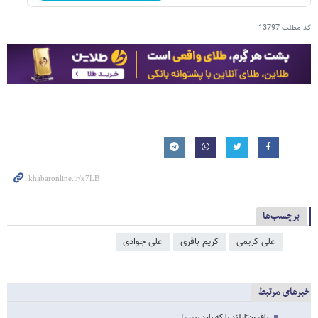
کد مطلب
13797
برچسب‌ها
علی کریمی
کریم باقری
علی جوادی
خبرهای مرتبط
باقری:تایلند را که باید ببریم!