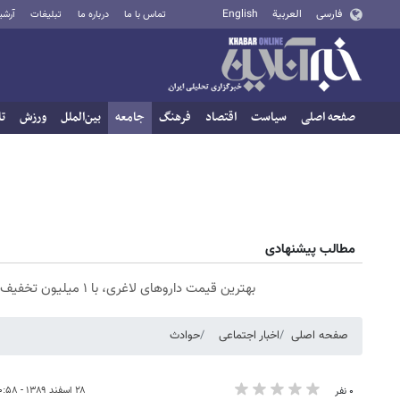
فارسی
العربية
English
تماس با ما
درباره ما
تبلیغات
آرشی
صفحه اصلی
سیاست
اقتصاد
فرهنگ
جامعه
بین‌الملل
ورزش
تا
مطالب پیشنهادی
بهترین قیمت داروهای لاغری، با ۱ میلیون تخفیف و ارسال از داروخانه‌
صفحه اصلی
اخبار اجتماعی
حوادث
۲۸ اسفند ۱۳۸۹ - ۲۰:۵۸
۰ نفر