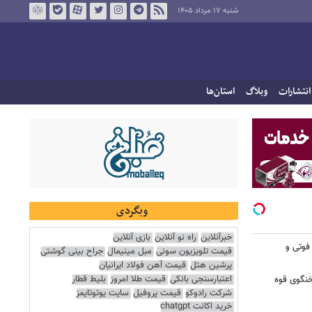
شنبه ۱۷ مرداد ۱۴۰۵
انتشارات
وبلاگ
استان‌ها
وبگردی
خبرآنلاین
راه نو آنلاین
بازی آنلاین
 فوتی و
قیمت تلویزیون سونی
مبل مینیمال
جراح بینی گوشتی
پرشین هتل
قیمت آهن فولاد ایرانیان
اعتبارسنجی بانکی
قیمت طلا امروز
بلیط قطار
خنگوی قوه
شرکت رادوکو
قیمت پروفیل
سایت یوتوتایمز
خرید اکانت chatgpt