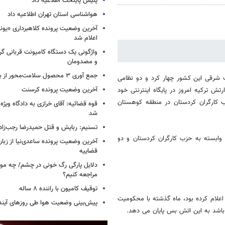
پلیس پایتخت اطلاعیه داد
هواشناسی استان تهران اطلاعیه داد
آخرین وضعیت پرونده کلاهبرداری «یون
اعلام شد
واژگونی یک دستگاه کامیونت قربانی گرف
و مصدومان
جمع آوری ۳ محصول سلامت‌محور از بازار/ اسامی
ب شرقی این کشور چهار کرد و دو نظامی
آخرین وضعیت پرونده کرسنت
ش ترکیه امروز در پایگاه اینترنتی خود
ب کارگران کردستان در منطقه کوهستان
قوه قضائیه: آقای خرازی به دادگاه ویژه
شد
تسنیم: ربایش و قتل حمیدرضا رجب‌زا
وابسته به حزب کارگران کردستان و دو
آخرین وضعیت پرونده ساعدی‌نیا از زب
قضاییه
دلایل پارگی رگ خونی در چشم/ چه موق
مراجعه کنیم؟
توقیف کامیون با راننده ۸ ساله
اعلام کرده بود، ماه گذشته با محکومیت
پیش‌بینی وضعیت هوا طی روزهای آیند
 باشد به این اتش بس پایان می دهد.