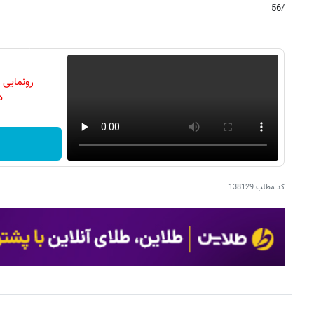
/56
رونمایی
دن
کد مطلب
138129