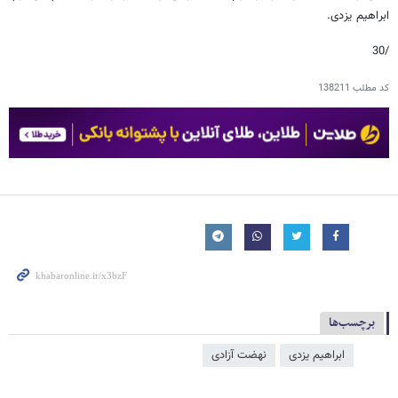
ابراهیم یزدی.
/30
کد مطلب
138211
برچسب‌ها
ابراهیم یزدی
نهضت آزادی