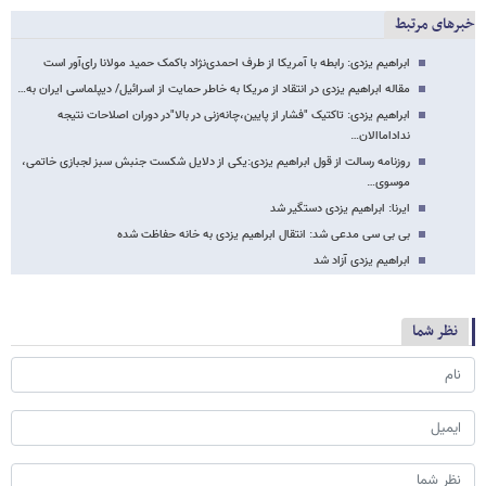
خبرهای مرتبط
ابراهیم یزدی: رابطه با آمریکا از طرف احمدی‌نژاد باکمک حمید مولانا رای‌آور است
مقاله ابراهیم یزدی در انتقاد از ‌مریکا به خاطر حمایت از اسرائیل/ دیپلماسی ایران به…
ابراهیم یزدی: تاکتیک "فشار از پایین،چانه‌زنی در بالا"در دوران اصلاحات نتیجه
نداداماالان…
روزنامه رسالت از قول ابراهیم یزدی:یکی از دلایل شکست جنبش سبز لجبازی خاتمی،
موسوی…
ایرنا: ابراهیم یزدی دستگیر شد
بی بی سی مدعی شد: انتقال ابراهیم یزدی به خانه حفاظت شده
ابراهیم یزدی آزاد شد
نظر شما