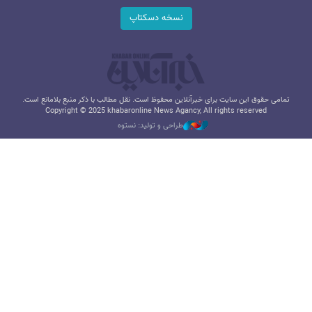
نسخه دسکتاپ
تمامی حقوق این سایت برای خبرآنلاین محفوظ است. نقل مطالب با ذکر منبع بلامانع است.
Copyright © 2025 khabaronline News Agancy, All rights reserved
طراحی و تولید: نستوه