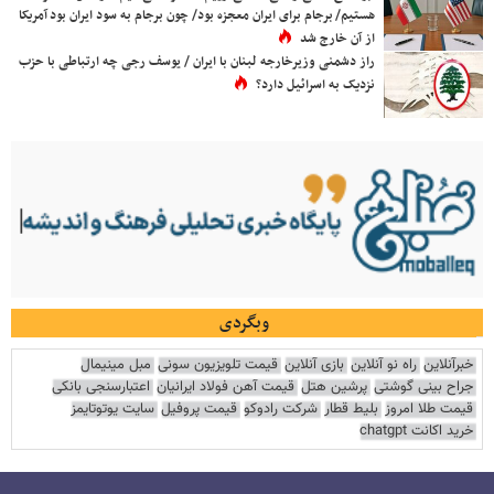
هستیم/ برجام برای ایران معجزه بود/ چون برجام به سود ایران بود آمریکا
از آن خارج شد
راز دشمنی وزیرخارجه لبنان با ایران / یوسف رجی چه ارتباطی با حزب
نزدیک به اسرائیل دارد؟
وبگردی
خبرآنلاین
راه نو آنلاین
بازی آنلاین
قیمت تلویزیون سونی
مبل مینیمال
جراح بینی گوشتی
پرشین هتل
قیمت آهن فولاد ایرانیان
اعتبارسنجی بانکی
قیمت طلا امروز
بلیط قطار
شرکت رادوکو
قیمت پروفیل
سایت یوتوتایمز
خرید اکانت chatgpt