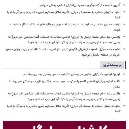
آخرین قسمت از گفت‌وگوی مسعود پزشکیان امشب پخش می‌شود
نماینده تهران خطاب به محمدباقر خرازی: اگر به شلاق محکوم شوی حاضرم با وضو آن را اجرا
کنم!
توئیت معاون سیاسی صداوسیما: سپاه با پدافند بومی هواگردهای آمریکا را شکار و غنیمت
گرفت
واکنش تند امام جمعه اردبیل به خرازی/ عاملی خطاب به دستگاه قضا: شخصی خبر دروغ به
رهبری بست و دفتر رهبری با صراحت آن را رد کرد، آیا این جرم است یا خیر؟
امام جمعه دزفول: تبعیت از شورای نگهبان تبعیت از شریعت است/ انتقام ایران با پایان حضور
آمریکا در منطقه تکمیل می‌شود
پربیننده‌ترین
فوری/ توضیح خبرگزاری فارس درباره خبر انتصاب محسن رضایی به دبیری شعام
اقامه نماز بر پیکر ابوالقاسم قاسم زاده توسط سید محمد خاتمی/ ظریف و همتی هم بودند +
عکس
واکنش تند امام جمعه اردبیل به خرازی/ عاملی خطاب به دستگاه قضا: شخصی خبر دروغ به
رهبری بست و دفتر رهبری با صراحت آن را رد کرد، آیا این جرم است یا خیر؟
نماینده تهران خطاب به محمدباقر خرازی: اگر به شلاق محکوم شوی حاضرم با وضو آن را اجرا
کنم!