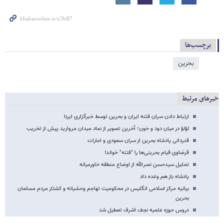
برچسب‌ها
بحرین
خبرهای مرتبط
ارتباط دادن سران فتنه ایران و بحرین توسط خبرگزاری ایرنا
لؤلؤ در میان دود و خون؛ آخرین تصویر از نماد میدان مروارید پیش از تخریب
قدردانی پادشاه بحرین از سران سعودی و امارات
قرضاوی قیام بحرینی‌ها را "فتنه" خواند!
تحلیل سیدحسن نصرالله از اوضاع منطقه خاورمیانه
پادشاه باز هم وعده داد
بیانیه مرکز اسلامی انگلیس در محکومیت تهاجم وحشیانه و کشتار مردم مسلمان
بحرین
دروس حوزه علمیه نجف اشرف تعطیل شد