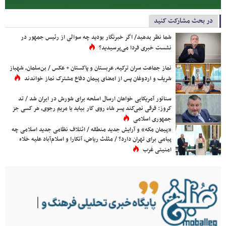
در بحث مشارکت کنید
شما نظر بدهید/ اگر خبرنگار بودید چه سوالی از رئیس جمهور در
نشست خبری فردا می‌پرسیدید؟
نماز جماعت سران ترکیه، عربستان و پاکستان + عکس / بن‌سلمان، شهباز
شریف و اردوغان پس از امضای پیمان دفاع مشترک نماز خواندند
سناتور آمریکایی خواهان ارسال اسلحه برای شورش در ایران شد / تد
کروز: فرقی نمی‌کند پسر شاه روی کار بیاید یا مریم رجوی، هر کسی جز
جمهوری اسلامی
«پیمان مکه» و آرایش جدید منطقه / ائتلاف نظامی جدید اسلامی چه
پیامی برای تهران دارد؟ / مثلث ریاض، آنکارا و اسلام‌آباد علیه خلاء
امنیتی غرب