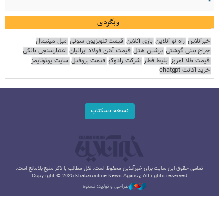
وبگردی
خبرآنلاین
راه نو آنلاین
بازی آنلاین
قیمت تلویزیون سونی
مبل مینیمال
جراح بینی گوشتی
پرشین هتل
قیمت آهن فولاد ایرانیان
اعتبارسنجی بانکی
قیمت طلا امروز
بلیط قطار
شرکت رادوکو
قیمت پروفیل
سایت یوتوتایمز
خرید اکانت chatgpt
نسخه دسکتاپ
تمامی حقوق این سایت برای خبرآنلاین محفوظ است. نقل مطالب با ذکر منبع بلامانع است.
Copyright © 2025 khabaronline News Agancy, All rights reserved
طراحی و تولید: نستوه