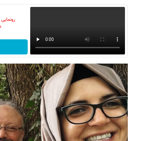
رونمایی
دن