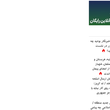
برنگار بودید چه
ور در نشست
د؟
یه، عربستان و
لمان، شهباز
ز امضای پیمان
ندند
ان ارسال اسلحه
شد / تد کروز:
روی کار بیاید یا
جز جمهوری
 جدید منطقه /
اسلامی چه پیامی