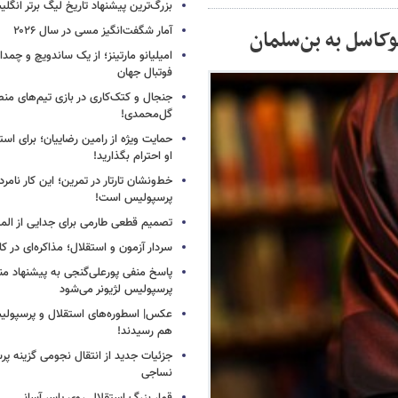
بزرگ‌ترین پیشنهاد تاریخ لیگ برتر انگل
آمار شگفت‌انگیز مسی در سال ۲۰۲۶
وکاسل به بن‌سلمان
امیلیانو مارتینز؛ از یک ساندویچ و چمد
فوتبال جهان
جنجال و کتک‌کاری در بازی تیم‌های منص
گل‌محمدی!
حمایت ویژه از رامین رضاییان؛ برای است
او احترام بگذارید!
خط‌ونشان تارتار در تمرین؛ این کار نامر
پرسپولیس است!
تصمیم قطعی طارمی برای جدایی از الم
سردار آزمون و استقلال؛ مذاکره‌ای در کار
پاسخ منفی پورعلی‌گنجی به پیشنهاد م
پرسپولیس لژیونر می‌شود
عکس| اسطوره‌های استقلال و پرسپولی
هم رسیدند!
جزئیات جدید از انتقال نجومی گزینه پ
نساجی