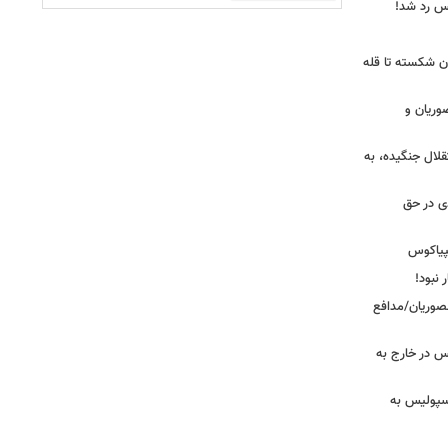
یس رد شد!
ان شکسته تا قله
وریان و
قلال جنگیده، به
دی در حق
پیاکوس
 نبود!
نصوریان/مدافع
س در خارج به
رسپولیس به