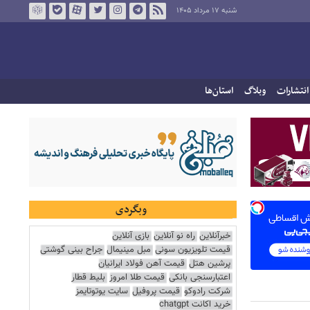
شنبه ۱۷ مرداد ۱۴۰۵
انتشارات
وبلاگ
استان‌ها
وبگردی
خبرآنلاین
راه نو آنلاین
بازی آنلاین
قیمت تلویزیون سونی
مبل مینیمال
جراح بینی گوشتی
پرشین هتل
قیمت آهن فولاد ایرانیان
اعتبارسنجی بانکی
قیمت طلا امروز
بلیط قطار
شرکت رادوکو
قیمت پروفیل
سایت یوتوتایمز
خرید اکانت chatgpt