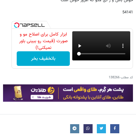
خوش باش و ز دی مگو که امروز خوش است
54141
ابزار کامل برای اصلاح مو و
صورت (قیمت رو ببینی باور
نمیکنی!)
باتخفیف بخر
کد مطلب
138266