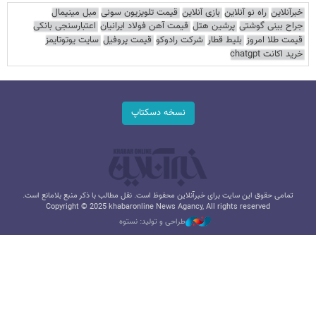
خبرآنلاین
راه نو آنلاین
بازی آنلاین
قیمت تلویزیون سونی
مبل مینیمال
جراح بینی گوشتی
پرشین هتل
قیمت آهن فولاد ایرانیان
اعتبارسنجی بانکی
قیمت طلا امروز
بلیط قطار
شرکت رادوکو
قیمت پروفیل
سایت یوتوتایمز
خرید اکانت chatgpt
نسخه دسکتاپ
تمامی حقوق این سایت برای خبرآنلاین محفوظ است. نقل مطالب با ذکر منبع بلامانع است.
Copyright © 2025 khabaronline News Agancy, All rights reserved
طراحی و تولید: نستوه