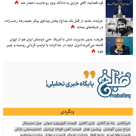
قوه قضائیه: آقای خرازی به دادگاه ویژه روحانیت احضار شد
جزئیات جدید از قتل یک مداح/ پخش ویدئوی پیکر حمیدرضا رجب‌زاده
در شبکه‌های معاند
ظریف: بدون مدیریت تنش با آمریکا، حتی دوستان ایران هم از تهران
فاصله می‌گیرند/ایران نباید در مذاکرات با ترامپ قربانی روسیه و چین
شود
وبگردی
خبرآنلاین
راه نو آنلاین
بازی آنلاین
قیمت تلویزیون سونی
مبل مینیمال
جراح بینی گوشتی
پرشین هتل
قیمت آهن فولاد ایرانیان
اعتبارسنجی بانکی
قیمت طلا امروز
بلیط قطار
شرکت رادوکو
قیمت پروفیل
سایت یوتوتایمز