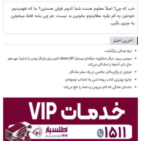
خب که چی؟ اصلاً معلوم هست شما کدوم طرفی هستین؟ ما که نفهمیدیم.
خودتون یه کم بقیه مطالبتونو بخونین بد نیست. هر چی بشه فقط میخواین
یه چیزی بگین.
آخرین اخبار
ژیلا هدائی درگذشت
سوسن پرور: دیگر «عاشق» حرفه‌ام نیستم/ show off لازم برای بازیگر بودن را ندارم/ مِهر هم
مثل نان آدم‌ها را نمک‌گیر می‌کند
تجلیل از برگزیدگان عکاسی در یک سفر ماندگار
جایزه بهترین کتاب روباه شنی به انتخاب نوجوانان
داستان تفنگی که کام عروس و داماد را تلخ می‌کند