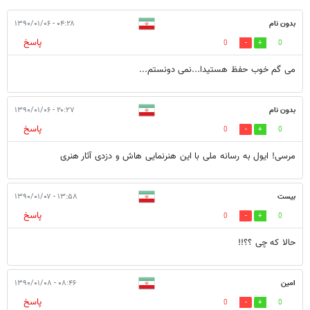
بدون نام
۰۴:۲۸ - ۱۳۹۰/۰۱/۰۶
پاسخ
0
0
می گم خوب حفظ هستیدا...نمی دونستم...
بدون نام
۲۰:۲۷ - ۱۳۹۰/۰۱/۰۶
پاسخ
0
0
مرسی! ایول به رسانه ملی با این هنرنمایی هاش و دزدی آثار هنری
بیست
۱۳:۵۸ - ۱۳۹۰/۰۱/۰۷
پاسخ
0
0
حالا که چی ؟؟!!
امین
۰۸:۴۶ - ۱۳۹۰/۰۱/۰۸
پاسخ
0
0