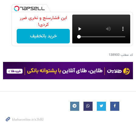
این فشارسنج و نخری ضرر
کردی!
خرید باتخفیف
کد مطلب
138900