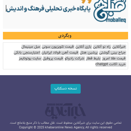
وبگردی
خبرآنلاین
راه نو آنلاین
بازی آنلاین
قیمت تلویزیون سونی
مبل مینیمال
جراح بینی گوشتی
پرشین هتل
قیمت آهن فولاد ایرانیان
اعتبارسنجی بانکی
قیمت طلا امروز
بلیط قطار
شرکت رادوکو
قیمت پروفیل
سایت یوتوتایمز
خرید اکانت chatgpt
نسخه دسکتاپ
تمامی حقوق این سایت برای خبرآنلاین محفوظ است. نقل مطالب با ذکر منبع بلامانع است.
Copyright © 2025 khabaronline News Agancy, All rights reserved