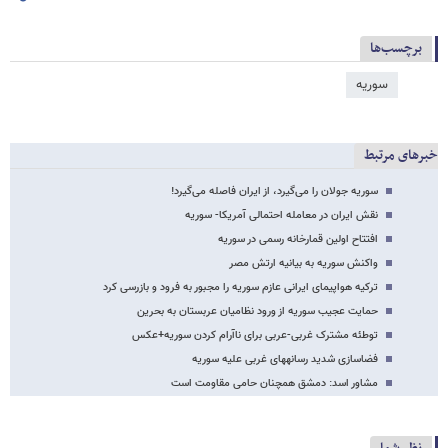
برچسب‌ها
سوریه
خبرهای مرتبط
سوریه جولان را می‌گیرد، از ایران فاصله مى‌گیرد!
نقش ایران در معامله احتمالی آمریکا- سوریه
افتتاح اولین قمارخانه رسمی در سوریه
واکنش سوریه به بیانیه ارتش مصر
ترکیه هواپیمای ایرانی عازم سوریه را مجبور به فرود و بازرسی کرد
حمایت عجیب سوریه از ورود نظامیان عربستان به بحرین
توطئه مشترک غربی-عربی برای ناآرام کردن سوریه+عکس
فضاسازی شدید رسانه‎های غربی علیه سوریه
مشاور اسد: دمشق همچنان حامی مقاومت است