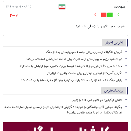
بدون نام
۰۸:۱۵ - ۱۳۹۰/۰۱/۰۶
پاسخ
0
0
عجب خبر انلاين بامزه اي هستيد
آخرین اخبار
گزارش تلگراف از بحران روانی جامعه صهیونیستی بعد از جنگ
دولت غزه: رژیم صهیونیستی از مذاکرات برای ادامه نسل‌کشی استفاده می‌کند
حشد شعبی: دفاتر غیرمجاز اعلام شده توسط وزارت کشور، هیچ ارتباطی با ما ندارند
نگرانی آمریکا از توانایی اوکراین برای ساخت پاتریوت ارزان‌تر
پایان جنگ ۴۰ ساله نزدیک است؟ پارلمان ترکیه وارد فاز جدید صلح با پ.ک.ک شد
پربیننده‌ترین
ادعای اوکراین: دو لانچر اس-۴۰۰ را زدیم
چگونه ابوظبی قاپ واشنگتن را دزدید؟ / گزارش فایننشیال تایمز از مسیر تبدیل امارات به متحد
آمریکا / بانکدار ایران یا متحد طلایی ترامپ؟