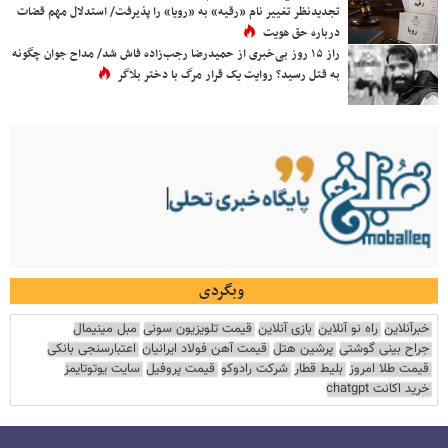
تجدیدنظر تغییر نام «رقیه» به «رویا» را پذیرفت/ استدلال مهم قضات
درباره حق هویت
راز ۱۵ روز بی‌خبری از حمیدرضا رجب‌زاده فاش شد/ مداح جوان چگونه
به قتل رسید؟ روایت یک قرار مرگ با دختر بلاگر
وبگردی
خبرآنلاین
راه نو آنلاین
بازی آنلاین
قیمت تلویزیون سونی
مبل مینیمال
جراح بینی گوشتی
پرشین هتل
قیمت آهن فولاد ایرانیان
اعتبارسنجی بانکی
قیمت طلا امروز
بلیط قطار
شرکت رادوکو
قیمت پروفیل
سایت یوتوتایمز
خرید اکانت chatgpt