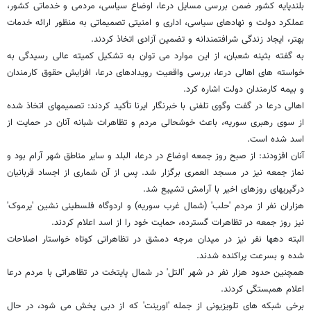
بلندپایه کشور ضمن بررسی مسایل درعا، اوضاع سیاسی، مردمی و خدماتی کشور،
عملکرد دولت و نهادهای سیاسی، اداری و امنیتی تصمیماتی به منظور ارائه خدمات
بهتر، ایجاد زندگی شرافتمندانه و تضمین آزادی اتخاذ کردند.
به گفته بثینه شعبان، از این موارد می توان به تشکیل کمیته عالی رسیدگی به
خواسته های اهالی درعا، بررسی واقعیت رویدادهای درعا، افزایش حقوق کارمندان
و بیمه کارمندان دولت اشاره کرد.
اهالی درعا در گفت وگوی تلفنی با خبرنگار ایرنا تأکید کردند: تصمیمهای اتخاذ شده
از سوی رهبری سوریه، باعث خوشحالی مردم و تظاهرات شبانه آنان در حمایت از
اسد شده است.
آنان افزودند: از صبح روز جمعه اوضاع در درعا، البلد و سایر مناطق شهر آرام بود و
نماز جمعه نیز در مسجد العمری برگزار شد. پس از آن شماری از اجساد قربانیان
درگیریهای روزهای اخیر با آرامش تشییع شد.
هزاران نفر از مردم 'حلب' (شمال غرب سوریه) و اردوگاه فلسطینی نشین 'یرموک'
نیز روز جمعه در تظاهرات گسترده، حمایت خود را از اسد اعلام کردند.
البته دهها نفر نیز در میدان مرجه دمشق در تظاهراتی کوتاه خواستار اصلاحات
شده و بسرعت پراکنده شدند.
همچنین حدود هزار نفر در شهر 'التل' در شمال پایتخت در تظاهراتی با مردم درعا
اعلام همبستگی کردند.
برخی شبکه های تلویزیونی از جمله 'اورینت' که از دبی پخش می شود، در حال