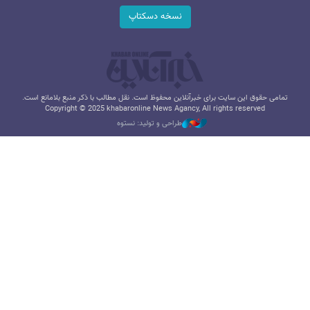
نسخه دسکتاپ
تمامی حقوق این سایت برای خبرآنلاین محفوظ است. نقل مطالب با ذکر منبع بلامانع است.
Copyright © 2025 khabaronline News Agancy, All rights reserved
طراحی و تولید: نستوه