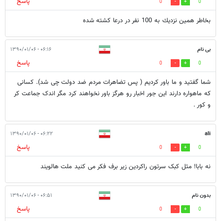
پاسخ
0
0
بخاطر همين نزديك به 100 نفر در درعا كشته شده
بی نام
۰۶:۱۶ - ۱۳۹۰/۰۱/۰۶
پاسخ
0
0
شما گفتید و ما باور کردیم ( پس تضاهرات مردم ضد دولت چی شد). کسانی
که ماهواره دارند این جور اخبار رو هرگز باور نخواهند کرد مگر اندک جماعت کر
و کور .
۰۶:۲۲ - ۱۳۹۰/۰۱/۰۶
ali
پاسخ
0
0
نه بابا! مثل کبک سرتون راکردین زیر برف فکر می کنید ملت هالویند
بدون نام
۰۶:۵۱ - ۱۳۹۰/۰۱/۰۶
پاسخ
0
0