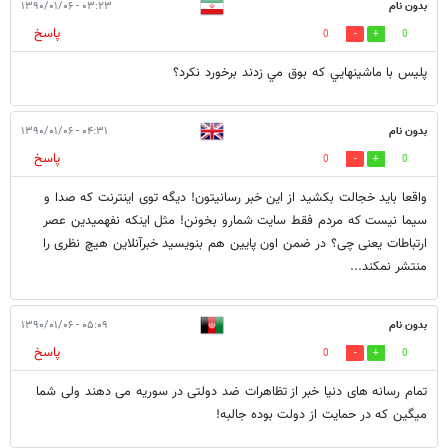
بدون نام
۰۳:۲۳ - ۱۳۹۰/۰۱/۰۶
پاسخ
0
0
پليس با ماشينهايي كه بوق مي زدند برخورد نكرد؟
بدون نام
۰۴:۳۱ - ۱۳۹۰/۰۱/۰۶
پاسخ
0
0
واقعا باید خجالت بکشید از این خبر رسانیتون! دیگه توی اینترنت که صدا و
سیما نیست که مردم فقط سایت شمارو بخونن! مثل اینکه نفهمیدین عصر
ارتباطات یعنی چی؟ در ضمن اون پایین هم بنویسید خبرآنلاین هیچ نظری را
منتشر نمکند...
بدون نام
۰۵:۰۹ - ۱۳۹۰/۰۱/۰۶
پاسخ
0
0
تمام رسانه های دنیا خبر از تظاهرات ضد دولتی در سوریه می دهند ولی شما
میگین که در حمایت از دولت بوده جالبه!