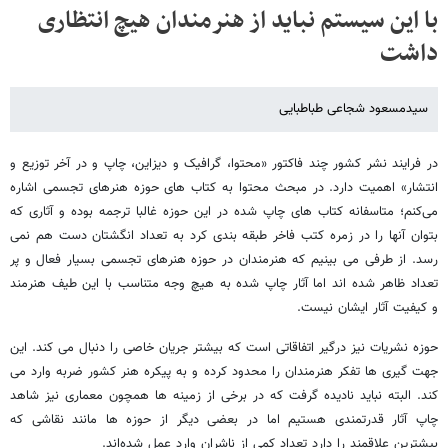
با این سیستم نباید از هنرمندان هیچ انتظاری
داشت
سیدمسعود شجاعی طباطبایی
در فرایند نشر کشور چند فاکتور «محتوا، گرافیک و دیزاین، چاپ و در آخر توزیع و
انتشار» اهمیت دارد. در مبحث محتوا به کتاب های حوزه هنرهای تجسمی اشاره
می‌کنم؛ متاسفانه کتاب های چاپ شده در این حوزه غالبا ترجمه بوده و آثاری که
بتوان آنها را در زمره کتب فاخر طبقه بندی کرد به تعداد انگشتان دست هم نمی
رسد. از طرفی می بینیم که هنرمندان در حوزه هنرهای تجسمی بسیار فعال و پر
تعداد ظاهر شده اند اما آثار چاپ شده به هیچ وجه متناسب با این طیف هنرمند
و کیفیت آثار ایشان نیست.
حوزه نشریات نیز درگیر اتفاقاتی است که بیشتر جریان خاصی را دنبال می کند. این
جهت گیری ها تفکر هنرمندان را محدود کرده و به پیکره هنر کشور ضربه وارد می
کند. البته نباید نادیده گرفت که در برخی از زمینه ها همچون معماری نیز شاهد
چاپ آثار قدرتمندی هستیم اما در بعضی دیگر از حوزه ها مانند نقاشی که
بیشترین علاقمند را دارد تعداد کمی از ناشران وارد عمل شده‌اند.