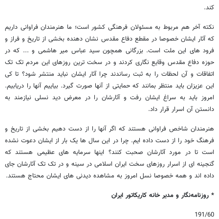
کند.
نکته آخر هم مربوط به مسئولان فرهنگی کشور است؛ ما هنرمندان فراوانی داریم
که آثار ایشان خصوصا در مقطع دفاع مقدس نشان دهنده بخشی از تاریخ و فراز و
فرود های این ملت است. بزرگانی همچون سید عباس میر هاشمی و ... که در
حوزه دفاع مقدس وقایع نگاری کردند و در سخت ترین روزهای این مردم تک تک
اتفاقات و آن لحظات را به ثبت رساندند چرا آثار ایشان نباید منتشر شود؟ تا کی
این عزیزان باید منتظر بمانند که حمایتی از آنها صورت گیرد. بیاییم آنها را دریابیم.
امروز باید به سراغ ایشان رفت و آثارشان را در معرض دید نسلی نیازمند به
دانستن آن اسرار قرار داد.
هنرمندان شاخص فراوانی هستند که اگر آنها را از دست دهیم بخشی از تاریخ و
فرهنگ خود را از دست داده ایم. چرا در این سال ها یک بار از ایشان دعوت نشده
است تا در مورد آثارشان صحبت کنند؟ اینها سرمایه های عظیمی هستند که
گنجینه ای از اسرار روزهای سخت ایران اسلامی در سینه و در تک تک آثارشان جای
داده اند و همه خصوصا نسل امروز به مشاهده دیدنی های ایشان محتاج هستند.
* روزنامه‌نگار و مدیر خانه کاریکاتور ایران
191/60