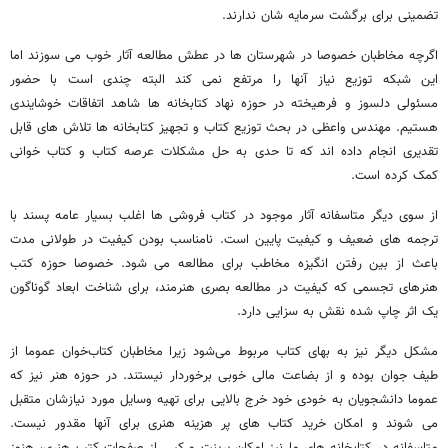
تضمینی برای برگشت سرمایه شان ندارند.
اگرچه مخاطبان خصوصا در شهرستان ها در عطش مطالعه آثار خوب می سوزند اما
این شبکه توزیع نیاز آنها را مرتفع نمی کند البته چندی است با حضور
مسئولی دلسوز و فرهیخته در حوزه نهاد کتابخانه ها شاهد اتفاقات خوشایندی
هستیم. مهندس واعظی در بحث توزیع کتاب و تجهیز کتابخانه ها تلاش های قابل
تقدیری انجام داده اند که تا حدی به حل مشکلات عرصه کتاب و کتاب خوانی
کمک کرده است.
از سوی دیگر متاسفانه آثار موجود در کتاب فروشی ها اغلب بسیار عامه پسند با
ترجمه های ضعیف و کیفیت پایین است. نامناسب بودن کیفیت در طولانی مدت
باعث از بین رفتن انگیزه مخاطب برای مطالعه می شود. خصوصا حوزه کتب
هنرهای تجسمی که کیفیت در مطالعه بصری هنرمند، برای شناخت ابعاد گوناگون
یک اثر چاپ شده نقش به سزایی دارد.
مشکل دیگر نیز به بهای کتاب مربوط می‌شود زیرا مخاطبان کتاب‌خوان عموما از
طیف جوان بوده و از بضاعت مالی خوبی برخوردار نیستند. در حوزه هنر نیز که
عموما دانشجویان به خودی خود خرج بالایی برای تهیه وسایل مورد نیازشان متقبل
می شوند و امکان خرید کتاب های پر هزینه هنری برای آنها مقدور نیست.