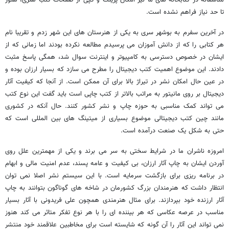
متاسفانه در کتابخانه های ما نیز امکان پرینت و کپی از صفحات کتب هنری، هنوز
تا حد نیاز فراهم نشده است.
در آخرین سفرم به بوشهر سری به یکی از هنرستان های این شهر زدم و تقریبا نام
هر کتابی را که از دانش آموزان می پرسیدم مطالعه نکرده بودند اما زمانی که از
ایشان در خصوص دسترسی به کامپیوتر و اینترنت سوال شد، همگی پاسخ مثبت
دادند. این موضوع اهمیت کتب دیجیتال را مطرح می سازد که بسیار ارزان بوده و
در عین حال امکان نشر در تیراژ بالا برای آن ممکن است. از آنجا که کیفیت آثار
دیجیتال بر روی مانیتور به مراتب بالاتر از کتب چاپی است باید گفت این نوع کتب
می تواند کمک مناسبی به حوزه چاپ و نشر کشور کنند. حال آنکه در کشوری
مانند چین کتب دیجیتالی موضوع بسیاری از میتینگ های بین المللی است که
حتی به شکل یک صنعت درآمده است.
امروزه ناشران ما در شرایط سختی به سر می برند و یکی از مهمترین علل روی
آوردن ایشان به چاپ آثار ارزان، بی کیفیت و عامه پسند، عدم امنیت مالی و ابهام
در برنامه ریزی برای بازگشت سرمایه است. با این سیستم نشر اصلا نمی توان
انتظار داشت که هنرمندان بزرگ کشورمان در شاخه های گوناگون بتوانند به چاپ
آثار ارزنده خود بپردازند. برای مثال هنرمندی همچون علی فریدونی با آثار بسیار
مناسب در عرصه عکاسی که هر بیننده ای را با هر نوع تفکر متاثر می کند هنوز
نمی تواند این آثار را آن گونه که شایسته است برای مخاطبین علاقمند خود منتشر