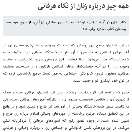
همه چیز درباره زنان از نگاه عرفانی
ﻛﺘﺎﺏ «ﺯﻥ ﺩﺭ ﺁﻳﻨﻪ ﻋﺮﻓﺎﻥ» ﻧﻮﺷﺘﻪ ﻣﺤﻤﺪﺍﻣﻴﻦ ﺻﺎﺩﻗﻲ ﺍﺭﺯﮔﺎﻧﻲ، ﺍﺯ ﺳﻮﻱ ﻣﻮﺳﺴﻪ
ﺑﻮﺳﺘﺎﻥ ﻛﺘﺎﺏ ﺗﺠﺪﻳﺪ ﭼﺎﭖ ﺷﺪ.
در این تحقیق، پاسخ این پرسش که «ساحات وجودی و مقام‌های معنوی زن در
آینه عرفان اسلامی به خصوص از آن نظر که خاستگاه وحیانی دارد، چگونه جلوه
کرده است؟» بیان می‌شود. ایبنا نوشت: این پژوهش بﺮﺍﻱ ﻧﺨﺴﺘﻴﻦ‌ﺑﺎﺭ، ﺳﺎﺣﺖ
ﻭﺟﻮﺩﻱ ﺯﻥ ﺭﺍ ﺩﺭ ﺁﻳﻨﻪ ﺣﻘﻴﻘﺖ‌ﻧﻤاد ﻋﺮﻓﺎﻥ ﺍﺳﻼ‌ﻣﻲ ﺑﺎﺯﻛﺎﻭﻱ ﻭ ﺍﺯ ﺟﻨﺒﻪ‌ﻫﺎﻱ ﻣﺨﺘﻠﻒ
ﻋﺮﻓﺎﻧﻲ، ﻣﻌﻨﻮﻱ، ﻓﺮﺩﻱ، ﺧﺎﻧﻮﺍﺩﮔﻲ، ﺍﺟﺘﻤﺎﻋﻲ ﺑﻪ ﻃﻮﺭ ﻧﺴﺒﺘﺎ ﺟﺎﻣﻊ ﺑﺎﺯﺷﻨﺎﺳﻲ ﻛﺮﺩﻩ ﻛﻪ
ﺩﺭ ﻧﻮﻉ ﺧﻮﺩ ﺍﺑﺘﻜﺎﺭﻱ ﻧﻮ ﻭ ﺟﺪﻳﺪ ﺍﺳﺖ.
ﭼﻨﺎﻥ ﻛﻪ ﺍﺯ ﺍﺳﻢ ﺍﻳﻦ ﺍﺛﺮ ﭘﻴﺪﺍﺳﺖ، ﺭﻭﻳﻜﺮﺩ ﺍﺻﻠﻲ ﺍﻳﻦ ﺗﺤﻘﻴﻖ، ﻋﺮﻓﺎﻧﻲ ﺍﺳﺖ ﻭ ﻫﺪﻑ
ﺍﺯ ﺗﺪﻭﻳﻦ ﺁﻥ، ﺑﺎﺯﺷﻨﺎﺳﻲ ﺷﺨﺼﻴﺖ ﻣﻌﻨﻮﻱ ﺯﻥ ﺍﺯ ﻧﻈﺮﮔﺎﻩ ﺁﻣﻮﺯﻩ‌ﻫﺎﻱ ﻋﺮﻓﺎﻧﻲ ﺍﺳﺖ، ﻭﻟﻲ
ﺑﻪ ﺗﻨﺎﺳﺐ ﺳﻌﻲ ﺷﺪﻩ ﺧﺎﺳﺘﮕﺎﻩ ﻭﺣﻴﺎﻧﻲ ﺁﻥ ﺁﻣﻮﺯﻩ‌ﻫﺎ ﻧﻴﺰ ﻃﺮﺡ ﻭ ﺗﺒﻴﻴﻦ ﺷﻮﺩ ﻭ ﺩﺭ ﻭﺍﻗﻊ
ﺩﺭ ﺍﻳﻦ ﺗﺤﻘﻴﻖ ﺩﻳﺪﮔﺎﻩ ﻋﺮﻓﺎﻥ ﺑﺮﺧﺎﺳﺘﻪ ﺍﺯ ﺁﻣﻮﺯﻩ‌ﻫﺎﻱ ﻭﺣﻴﺎﻧﻲ ﺍﺳﻼ‌ﻡ ﺩﺭﺑﺎﺭﻩ ﺯﻥ ﻃﺮﺡ ﻭ
ﺗﺒﻴﻴﻦ ﺷﺪﻩ ﺍﺳﺖ. ﺑﺎ ﻭﺟﻮﺩ ﺗﺼﻮﺭ ﺭﺍﻳﺞ ﻛﻪ ﺁﻣﻮﺯﻩ‌ﻫﺎﻱ ﻋﺮﻓﺎﻧﻲ ﺭﺍ ﻓﺮﺩﮔﺮﺍﻳﺎﻧﻪ ﺗﻠﻘﻲ
ﻣﻲ‌ﻛﻨﺪ، ﺩﺭ ﺍﻳﻦ ﭘﮋﻭﻫﺶ ﻧﻘﺶ ﺧﺎﻧﻮﺍﺩﮔﻲ ﻭ ﺍﺟﺘﻤﺎﻋﻲ ﺯﻥ ﺑﺎ ﺭﻭﻳﻜﺮﺩ ﻭﺣﻴﺎﻧﻲ ﻭ ﻋﺮﻓﺎﻧﻲ