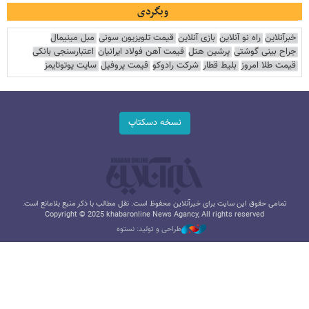
وبگردی
خبرآنلاین
راه نو آنلاین
بازی آنلاین
قیمت تلویزیون سونی
مبل مینیمال
جراح بینی گوشتی
پرشین هتل
قیمت آهن فولاد ایرانیان
اعتبارسنجی بانکی
قیمت طلا امروز
بلیط قطار
شرکت رادوکو
قیمت پروفیل
سایت یوتوتایمز
نسخه دسکتاپ
تمامی حقوق این سایت برای خبرآنلاین محفوظ است. نقل مطالب با ذکر منبع بلامانع است.
Copyright © 2025 khabaronline News Agancy, All rights reserved
طراحی و تولید: نستوه