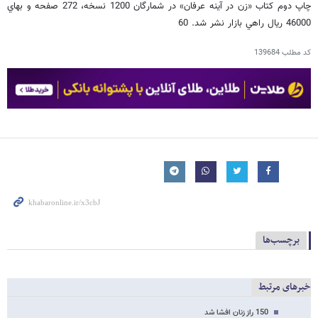
ﭼﺎﭖ ﺩﻭﻡ ﻛﺘﺎﺏ «ﺯﻥ ﺩﺭ ﺁﻳﻨﻪ ﻋﺮﻓﺎﻥ» ﺩﺭ ﺷﻤﺎﺭﮔﺎﻥ 1200 ﻧﺴﺨﻪ، 272 ﺻﻔﺤﻪ ﻭ ﺑﻬﺎﻱ
46000 ﺭﻳﺎﻝ ﺭﺍﻫﻲ ﺑﺎﺯﺍﺭ ﻧﺸﺮ ﺷﺪ. 60
کد مطلب
139684
برچسب‌ها
خبرهای مرتبط
150 راز زنان افشا شد