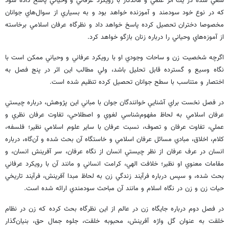
ﺳﻌﻲ ﺷﺪﻩ ﺩﺭ ﻳﻚ ﺍﺛﺮ ﻋﻠﻤﻲ ﻭ ﻣﺎﻧﺪﮔﺎﺭ ﺑﺎ ﺭﻭﻳﻜﺮﺩ ﻋﺮﻓﺎﻧﻲ ﻭ ﻭﺣﻴﺎﻧﻲ ﭘﺎﺳﺦ ﺩﺍﺩﻩ ﺷﻮﺩ
ﻛﻪ ﺩﺭ ﻧﻮﻉ ﺧﻮﺩ ﺳﻮﺩﻣﻨﺪ ﻭ ﺁﻣﻮﺯﻧﺪﻩ ﺧﻮﺍﻫﺪ ﺑﻮﺩ ﻭ ﺑﻪ ﺑﺴﻴﺎﺭﻱ ﺍﺯ ﺳﻮﺍﻝ‌ﻫﺎﻱ ﺟﻮﺍﻧﺎﻥ
ﻣﺨﺼﻮﺻﺎ ﺩﺧﺘﺮﺍﻥ ﺗﺤﺼﻴﻞ ﻛﺮﺩﻩ ﭘﺎﺳﺦ ﺧﻮﺍﻫﺪ ﺩﺍﺩ ﻭ ﻧﻈﺮﮔﺎﻩ ﻋﺮﻓﺎﻥ ﺍﺳﻼ‌ﻣﻲ ﺑﺮﺧﺎﺳﺘﻪ
ﺍﺯ ﺁﻣﻮﺯﻩ‌ﻫﺎﻱ ﻭﺣﻴﺎﻧﻲ ﺭﺍ ﺩﺭﺑﺎﺭﻩ ﺯﻧﺎﻥ ﺑﺎﺯﮔﻮ ﺧﻮﺍﻫﺪ ﻛﺮﺩ.
ﺍﮔﺮﭼﻪ ﺷﺨﺼﻴﺖ ﺯﻥ ﻭ ﺳﺎﺣﺎﺕ ﻭﺟﻮﺩﻱ ﺍﻭ ﺑﺎ ﺭﻭﻳﻜﺮﺩ ﻋﺮﻓﺎﻧﻲ ﻭ ﻭﺣﻴﺎﻧﻲ ﻣﻤﻜﻦ ﺍﺳﺖ ﺑﺎ
ﻧﮕﺎﻩ ﻭﺳﻴﻊ ﻭ ﮔﺴﺘﺮﺩﻩ ﻗﺎﺑﻞ ﺗﺤﻠﻴﻞ ﺑﺎﺷﺪ، ﻭﻟﻲ ﻣﻄﺎﻟﺐ ﺍﻳﻦ ﺍﺛﺮ ﺩﺭ ﭘﻨﺞ ﻓﺼﻞ ﺑﻪ
ﺍﺧﺘﺼﺎﺭ ﻭ ﻣﺘﻨﺎﺳﺐ ﺑﺎ ﺳﻄﺢ ﺟﻮﺍﻧﺎﻥ ﺗﺤﺼﻴﻞ ﻛﺮﺩﻩ ﺗﻨﻈﻴﻢ ﺷﺪﻩ ﺍﺳﺖ.
ﺩﺭ ﻓﺼﻞ ﻧﺨﺴﺖ ﺑﺮﺍﻱ ﺁﺷﻨﺎﻳﻲ ﺧﻮﺍﻧﻨﺪﮔﺎﻥ ﺟﻮﺍﻥ ﺑﺎ ﻣﺒﺎﻧﻲ ﺍﻳﻦ ﭘﮋﻭﻫﺶ، ﺩﺭﺑﺎﺭﻩ ﭼﻴﺴﺘﻲ
ﻋﺮﻓﺎﻥ ﺍﺳﻼ‌ﻣﻲ ﺑﻪ ﻟﺤﺎﻅ ﻣﻔﻬﻮﻡ‌ﺷﻨﺎﺳﻲ ﻟﻐﻮﻱ ﻭ ﺍﺻﻄﻼ‌ﺣﻲ، ﺗﻔﺎﻭﺕ ﻋﺮﻓﺎﻥ ﻧﻈﺮﻱ ﻭ
ﻋﻤﻠﻲ، ﺗﻔﺎﻭﺕ ﻋﺮﻓﺎﻥ ﻭ ﺗﺼﻮﻑ، ﻧﺴﺒﺖ ﻋﺮﻓﺎﻥ ﺑﺎ ﺳﺎﻳﺮ ﻋﻠﻮﻡ ﺍﺳﻼ‌ﻣﻲ ﻧﻈﻴﺮ؛ ﻓﻠﺴﻔﻪ،
ﻛﻼ‌ﻡ، ﺍﺧﻼ‌ﻕ، ﻣﺒﺎﺩﻱ ﻣﺴﺎﺋﻞ ﻋﺮﻓﺎﻥ ﺍﺳﻼ‌ﻣﻲ ﻭ ﺧﺎﺳﺘﮕﺎﻩ ﺁﻥ ﺑﺤﺚ ﺷﺪﻩ ﻭ ﺁﻥ‌ﮔﺎﻩ، ﺩﺭﺑﺎﺭﻩ
ﺍﻧﺴﺎﻥ ﺩﺭ ﻋﺮﻑ ﻋﺮﻓﺎﻥ ﺍﺯ ﻧﻈﺮ ﭼﻴﺴﺘﻲ ﺍﻧﺴﺎﻥ ﺍﺯ ﻧﮕﺎﻩ ﻋﺮﻓﺎﻥ، ﺳﺮ ﺁﻓﺮﻳﻨﺶ ﺍﻧﺴﺎﻥ، ﻭ
ﻣﻘﺎﻣﺎﺕ ﻣﻌﻨﻮﻱ ﺍﻭ ﻧﻈﻴﺮ؛ ﺧﻼ‌ﻓﺖ ﺍﻟﻬﻲ، ﻛﺮﺍﻣﺖ ﺍﻧﺴﺎﻧﻲ ﻭ ﻣﺎﻧﻨﺪ ﺁﻥ ﺑﺎ ﺭﻭﻳﻜﺮﺩ ﻋﺮﻓﺎﻧﻲ
ﺑﺤﺚ ﺷﺪﻩ، ﻭ ﺳﭙﺲ ﺩﺭﺑﺎﺭﻩ ﻓﺮﺁﻳﻨﺪ ﺯﻧﺪﮔﻲ ﺯﻥ ﺑﻪ ﻟﺤﺎﻅ ﻣﺒﺪﺍ ﺁﻓﺮﻳﻨﺶ، ﻓﺮﺁﻳﻨﺪ ﺗﺎﺭﻳﺨﻲ
ﺣﻴﺎﺕ ﺯﻥ ﻭ ﺯﻥ ﺩﺭ ﻧﮕﺎﻩ ﺍﺳﻼ‌ﻡ ﻭ ﻣﺎﻧﻨﺪ ﺁﻥ ﻣﺒﺎﺣﺚ ﺳﻮﺩﻣﻨﺪﻱ ﺍﺭﺍﺋﻪ ﺷﺪﻩ ﺍﺳﺖ.
ﺩﺭ ﻓﺼﻞ ﺩﻭﻡ ﺩﺭﺑﺎﺭﻩ ﺟﺎﻳﮕﺎﻩ ﺯﻥ ﺩﺭ ﻋﺎﻟﻢ ﺍﺯ ﺍﻳﻦ ﻧﻈﺮﮔﺎﻩ ﺑﺤﺚ ﻛﺮﺩﻩ ﻛﻪ ﺯﻥ ﺩﺭ ﻧﻈﺎﻡ
ﺧﻠﻘﺖ ﺑﻪ ﻋﻨﻮﺍﻥ ﮔﻞ ﻭﺍﮊﻩ ﺁﻓﺮﻳﻨﺶ، ﻣﺤﺒﻮﺑﻪ ﺧﻠﻘﺖ، ﺟﻠﻮﻩ ﺟﻤﺎﻝ ﺣﻖ، ﺑﻨﻴﺎﻥ‌ﮔﺬﺍﺭ