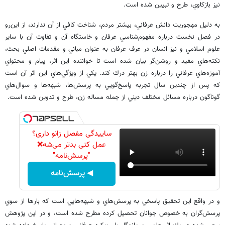
ﻧﻴﺰ ﺑﺎﺯﻛﺎﻭﻱ، ﻃﺮﺡ ﻭ ﺗﺒﻴﻴﻦ ﺷﺪﻩ ﺍﺳﺖ.
ﺑﻪ ﺩﻟﻴﻞ ﻣﻬﺠﻮﺭﻳﺖ ﺩﺍﻧﺶ ﻋﺮﻓﺎﻧﻲ، ﺑﻴﺸﺘﺮ ﻣﺮﺩﻡ، ﺷﻨﺎﺧﺖ ﻛﺎﻓﻲ ﺍﺯ ﺁﻥ ﻧﺪﺍﺭﻧﺪ، ﺍﺯ ﺍﻳﻦ‌ﺭﻭ
ﺩﺭ ﻓﺼﻞ ﻧﺨﺴﺖ ﺩﺭﺑﺎﺭﻩ ﻣﻔﻬﻮﻡ‌ﺷﻨﺎﺳﻲ ﻋﺮﻓﺎﻥ ﻭ ﺧﺎﺳﺘﮕﺎﻩ ﺁﻥ ﻭ ﺗﻔﺎﻭﺕ ﺁﻥ ﺑﺎ ﺳﺎﻳﺮ
ﻋﻠﻮﻡ ﺍﺳﻼ‌ﻣﻲ ﻭ ﻧﻴﺰ ﺍﻧﺴﺎﻥ ﺩﺭ ﻋﺮﻑ ﻋﺮﻓﺎﻥ ﺑﻪ ﻋﻨﻮﺍﻥ ﻣﺒﺎﻧﻲ ﻭ ﻣﻘﺪﻣﺎﺕ ﺍﺻﻠﻲ ﺑﺤﺚ،
ﻧﻜﺘﻪ‌ﻫﺎﻱ ﻣﻔﻴﺪ ﻭ ﺭﻭﺷﻦ‌ﮔﺮ ﺑﻴﺎﻥ ﺷﺪﻩ ﺍﺳﺖ ﺗﺎ ﺧﻮﺍﻧﻨﺪﻩ ﺍﻳﻦ ﺍﺛﺮ، ﭘﻴﺎﻡ ﻭ ﻣﺤﺘﻮﺍﻱ
ﺁﻣﻮﺯﻩ‌ﻫﺎﻱ ﻋﺮﻓﺎﻧﻲ ﺭﺍ ﺩﺭﺑﺎﺭﻩ ﺯﻥ ﺑﻬﺘﺮ ﺩﺭﻙ ﻛﻨﺪ. ﻳﻜﻲ ﺍﺯ ﻭﻳﮋﮔﻲ‌ﻫﺎﻱ ﺍﻳﻦ ﺍﺛﺮ ﺁﻥ ﺍﺳﺖ
ﻛﻪ ﭘﺲ ﺍﺯ ﭼﻨﺪﻳﻦ ﺳﺎﻝ ﺗﺠﺮﺑﻪ ﭘﺎﺳﺦ‌ﮔﻮﻳﻲ ﺑﻪ ﭘﺮﺳﺶ‌ﻫﺎ، ﺷﺒﻬﻪ‌ﻫﺎ ﻭ ﺳﻮﺍﻝ‌ﻫﺎﻱ
ﮔﻮﻧﺎﮔﻮﻥ ﺩﺭﺑﺎﺭﻩ ﻣﺴﺎﺋﻞ ﻣﺨﺘﻠﻒ ﺩﻳﻨﻲ ﺍﺯ ﺟﻤﻠﻪ ﻣﺴﺎﻟﻪ ﺯﻥ، ﻃﺮﺡ ﻭ ﺗﺪﻭﻳﻦ ﺷﺪﻩ ﺍﺳﺖ.
ساییدگی مفصل زانو داری؟
عمل کنی بدتر می‌شه❌
"پرسش‌نامه"
◀ پرسش‌نامه
ﻭ ﺩﺭ ﻭﺍﻗﻊ ﺍﻳﻦ ﺗﺤﻘﻴﻖ ﭘﺎﺳﺨﻲ ﺑﻪ ﭘﺮﺳﺶ‌ﻫﺎﻱ ﻭ ﺷﺒﻬﻪ‌ﻫﺎﻳﻲ ﺍﺳﺖ ﻛﻪ ﺑﺎﺭﻫﺎ ﺍﺯ ﺳﻮﻱ
ﭘﺮﺳﺶ‌ﮔﺮﺍﻥ ﺑﻪ ﺧﺼﻮﺹ ﺟﻮﺍﻧﺎﻥ ﺗﺤﺼﻴﻞ ﻛﺮﺩﻩ ﻣﻄﺮﺡ ﺷﺪﻩ ﺍﺳﺖ، ﻭ ﺩﺭ ﺍﻳﻦ ﭘﮋﻭﻫﺶ