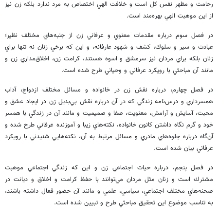
ﺭﺣﺎﻣﺖ ﻭ ﻣﻈﻬﺮ ﻧﻔﺲ ﻛﻞ ﺍﺳﺖ ﻭ ﺧﻼ‌ﻓﺖ ﺍﻟﻬﻲ ﺍﺧﺘﺼﺎﺹ ﺑﻪ ﻣﺮﺩ ﻧﺪﺍﺭﺩ ﺑﻠﻜﻪ ﺯﻥ ﻧﻴﺰ
ﺍﺯ ﺍﻳﻦ ﻣﻮﻫﺒﺖ ﺍﻟﻬﻲ ﺑﻬﺮﻩ‌ﻣﻨﺪ ﺍﺳﺖ.
ﺩﺭ ﻓﺼﻞ ﺳﻮﻡ ﺩﺭﺑﺎﺭﻩ ﻣﻘﺪﻣﺎﺕ ﻣﻌﻨﻮﻱ ﻭ ﻋﺮﻓﺎﻧﻲ ﺯﻥ ﺍﺯ ﺟﻨﺒﻪ‌ﻫﺎﻱ ﻣﺨﺘﻠﻒ ﻧﻈﻴﺮ؛
ﻋﺒﺎﺩﺕ ﻭ ﺳﻴﺮ ﻭ ﺳﻠﻮﻙ، ﻛﺸﻒ ﻭ ﺷﻬﻮﺩ ﻋﺎﺭﻓﺎﻧﻪ، ﻭ ﺍﻳﻦ ﻛﻪ ﺑﺮﺧﻲ ﺯﻧﺎﻥ ﻧﻪ ﺗﻨﻬﺎ ﺑﺮﺍﻱ
ﺯﻧﺎﻥ ﺑﻠﻜﻪ ﺑﺮﺍﻱ ﻣﺮﺩﺍﻥ ﻧﻴﺰ ﺳﺮﻣﺸﻖ ﻭ ﺍﺳﻮﻩ ﻫﺴﺘﻨﺪ، ﻛﺮﺍﻣﺖ ﺯﻥ، ﺍﺧﻼ‌ﻕ‌ﻣﺪﺍﺭﻱ ﺯﻥ ﻭ
ﻣﺎﻧﻨﺪ ﺁﻥ ﻣﺒﺎﺣﺜﻲ ﺑﺎ ﺭﻭﻳﻜﺮﺩ ﻋﺮﻓﺎﻧﻲ ﻭ ﻭﺣﻴﺎﻧﻲ ﻃﺮﺡ ﺷﺪﻩ ﺍﺳﺖ.
ﺩﺭ ﻓﺼﻞ ﭼﻬﺎﺭﻡ، ﺩﺭﺑﺎﺭﻩ ﻧﻘﺶ ﺯﻥ ﺩﺭ ﺧﺎﻧﻮﺍﺩﻩ ﻭ ﻣﺴﺎﺋﻞ ﻣﺨﺘﻠﻒ ﺍﺯﺩﻭﺍﺝ، ﺁﺩﺍﺏ
ﻫﻤﺴﺮﺩﺍﺭﻱ ﻭ ﺩﺭﺱ‌ﻧﺎﻣﻪ ﺯﻧﺪﮔﻲ ﻛﻪ ﺩﺭ ﺁﻥ ﺩﺭﺑﺎﺭﻩ ﻧﻘﺶ ﺑﻲ‌ﺑﺪﻳﻞ ﺯﻥ ﺩﺭ ﺍﻳﺠﺎﺩ ﻋﺸﻖ ﻭ
ﻣﺤﺒﺖ، ﺁﺳﺎﻳﺶ ﻭ ﺁﺭﺍﻣﺶ، ﻣﻌﻨﻮﻳﺖ، ﺻﻔﺎ ﻭ ﺻﻤﻴﻤﻴﺖ ﻭ ﻣﺎﻧﻨﺪ ﺁﻥ ﺩﺭ ﺯﻧﺪﮔﻲ ﺑﺎ ﻫﻤﺴﺮ
ﺧﻮﺩ ﻭ ﮔﺮﻡ ﻧﮕﺎﻩ ﺩﺍﺷﺘﻦ ﻛﺎﻧﻮﻥ ﺧﺎﻧﻮﺍﺩﻩ، ﻧﻜﺘﻪ‌ﻫﺎﻱ ﺯﻳﺒﺎ ﻭ ﺁﻣﻮﺯﻧﺪﻩ ﻋﺮﻓﺎﻧﻲ ﻃﺮﺡ ﺷﺪﻩ ﻭ
ﺁﻥ‌ﮔﺎﻩ ﺩﺭﺑﺎﺭﻩ ﺟﻠﻮﻩ‌ﻫﺎﻱ ﻣﺎﺩﺭﻱ ﻭ ﻣﺴﺎﺋﻞ ﻣﺮﺗﺒﻂ ﺑﻪ ﺁﻥ، ﻧﻜﺘﻪ‌ﻫﺎﻳﻲ ﺷﻨﻴﺪﻧﻲ ﺑﺎ ﺭﻭﻳﻜﺮﺩ
ﻋﺮﻓﺎﻧﻲ ﺑﻴﺎﻥ ﺷﺪﻩ ﺍﺳﺖ.
ﺩﺭ ﻓﺼﻞ ﭘﻨﺠﻢ، ﺩﺭﺑﺎﺭﻩ ﺣﻴﺎﺕ ﺍﺟﺘﻤﺎﻋﻲ ﺯﻥ ﻭ ﺍﻳﻦ ﻛﻪ ﺯﻧﺪﮔﻲ ﺍﺟﺘﻤﺎﻋﻲ ﻣﻮﻫﺒﺖ
ﻣﺸﺘﺮﻙ ﺍﺳﺖ ﻭ ﺯﻧﺎﻥ ﻣﺜﻞ ﻣﺮﺩﺍﻥ ﻣﻲ‌ﺗﻮﺍﻧﻨﺪ ﺑﺎ ﺣﻔﻆ ﻛﺮﺍﻣﺖ ﻭ ﺍﺧﻼ‌ﻕ ﻭ ﺩﻳﺎﻧﺖ ﺩﺭ
ﺻﺤﻨﻪ‌ﻫﺎﻱ ﻣﺨﺘﻠﻒ ﺍﺟﺘﻤﺎﻋﻲ، ﺳﻴﺎﺳﻲ، ﻋﻠﻤﻲ ﻭ ﻣﺎﻧﻨﺪ ﺁﻥ ﺣﻀﻮﺭ ﻓﻌﺎﻝ ﺩﺍﺷﺘﻪ ﺑﺎﺷﻨﺪ،
ﺑﻪ ﺗﻨﺎﺳﺐ ﻣﻮﺿﻮﻉ ﺍﻳﻦ ﺗﺤﻘﻴﻖ ﻣﺒﺎﺣﺜﻲ ﻃﺮﺡ ﻭ ﺗﺒﻴﻴﻦ ﺷﺪﻩ ﺍﺳﺖ.