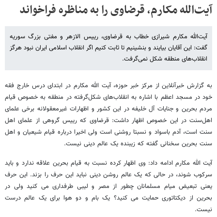
آیت‌الله مکارم، قرضاوی را به مناظره فراخواند
آیت‌الله مکارم شیرازی خطاب به قرضاوی، رییس الازهر و مفتی بزرگ سوریه
گفت: این آقایان بیایند و بنشینیم تا ثابت کنیم اگر انقلاب اسلامی ایران نبود هرگز
انقلاب‌های منطقه شکل نمی‌گرفت.
به گزارش خبرآنلاین از مرکز خبر حوزه، آیت الله مکارم در ابتدای درس خارج فقه
خود در مسجد اعظم با اشاره به انقلاب‌های شکل‌گرفته در منطقه به خصوص قیام
مردم بحرین و جنایات آل خلیفه در این کشور و اظهارات غیرمعقولانه برخی علمای
اهل‌سنت در این خصوص اظهار داشت: قرضاوی که رییس گروهی از علمای اهل
سنت است، آدم باسواد و نسبتا روشنی است ولی اخیرا درباره قیام شیعیان و اهل
سنت بحرین سخنانی گفته که زیبنده یک عالم دینی نیست.
آیت الله مکارم ادامه داد:‌ وی اظهار کرده نسبت به قیام بحرین علاقه ندارد و باید
سرکوب شوند، در حالی که یک عالم روشن دینی نباید این حرف را بزند. این حرف
یعنی تبعیض میام مسلمانان چطور از مصر و لیبی طرفداری می کنید ولی در
بحرین از دیکتاتوری حمایت می کنید؟ یک بام و دو هوا برای یک عالم درست
نیست.