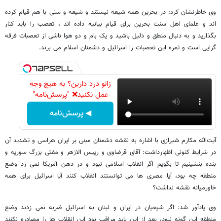
وی خاطرنشان کرد: در بحرین همه شیعه نیستند و شیعه و سنی با هم قیام کرده
اند و علمای اهل سنت بحرین برای قیام بیانیه داده اند ، تعصب را باید کنار
بگذارید و به دنبال منطق و دلیل باشید و یک بام و دو هوا ناشی از تعصبات فرقه
گرایی است و ثمره این تعصبات را اسرائیل و دشمنان اسلام می برند.
زانو درد دارین؟ به هیچ وجه
عمل نکنید❌ "پرسش‌نامه"
◀ پرسش‌نامه
آیت‌الله مکارم شیرازی با اشاره به نقشه دشمنان مبنی بر ایران هراسی و تشدید آن
در شرایط کنونی اظهارداشت: آقای قرضاوی و رییس الازهر و مفتی بزرگ سوریه و
بنده بنشینیم تا بگویم اگر انقلاب اسلامی نبود و در دهن آمریکا نمی زد وضع
منطقه چه بود، آیا مصری ها می توانستند انقلاب کنند آیا اسرائیل برای همه
خاورمیانه نقشه نداشت؟
وی یادآور شد: اگر شیعیان در ایران و لبنان به اسرائیل ضربه نمی زدند وضع
منطقه این گونه نبود، بعد از این باید مراقب بود این انقلاب ها را مصادره نکنند