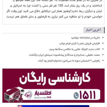
در بحرین که در تمام مدت تظاهرات 16 نفر کشته شد این همه هیاهو را
انداختند و در یک روز بشار اسد 120 نفر نفر سنی را کشت چرا به اسرائیل و
لبنان و دیگران ربط دادید؟وهنوز هماز این دیکتاتور دفاع می کنید اون وقت اگر
خواستی خودم با تو مناظره می کنم نیازی به قرضاوی و سایر علمائ هم نیست
آخرین اخبار
«ناریا» در تماشاخانه جوانمرد
افزایش فروش شعر با اکران فیلم نولان
کتاب جدید کیارنگ علایی به عکاسی سنگ‌ها رسید
محمد حقیقی، صدابردار و صداگذار پیشکسوت سینمای ایران درگذشت
راهیابی ۲ انیمیشن سوره به سی‌امین جشنواره فیلم رود آیلند