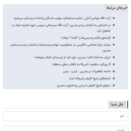
خبرهای مرتبط
آیت الله جوادی آملی: خشم مسلمانان جهان دامنگیر پادشاه عربستان می‌شود
در اعتراض به کشتار مردم بحرین؛ آیت الله سیستانی دروس حوزه علمیه نجف را
تعطیل کرد
قرضاوی قیام بحرینی‌ها را "فتنه" خواند!
بیانیه مرکز اسلامی انگلیس در محکومیت تهاجم وحشیانه و کشتار مردم مسلمان
بحرین
ایران مداخله نکند/ بحرین حق دارد از عربستان کمک بخواهد!
3 رویکرد متفاوت آمریکا به انقلاب های منطقه
ادامه تظاهرات در بحرین ، اردن ، یمن
استعفای شیخ الازهر پذیرفته نشد
دعوای شیخ الازهر با برخی روحانیون مصری
نظر شما