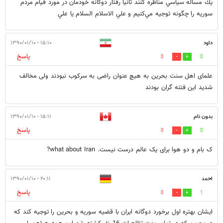
يك مساله سياسي مناظره كنند ثانيا رفتار دوگانه خودمان در مورد قيام مردم
سوريه را چگونه توجيه مي‌كنيم و علي الاسلام السلام يا علي
داود
۱۵:۱۰ - ۱۳۹۰/۰۱/۱۰
پاسخ
0
0
علمای اهل سنت بحرین به هیچ عنوان راضی به سرکوب نبودند ولی مخالف
شدید این فتنه گران بودند
بدون نام
۱۵:۱۱ - ۱۳۹۰/۰۱/۱۰
پاسخ
0
0
ک بام و دو هوا برای یک عالم درست نیست. what about Iran?
احمد
۲۰:۱۱ - ۱۳۹۰/۰۱/۱۰
پاسخ
0
1
ایشان بهتره اول برخورد دوگانه ایران با قضیه سوریه و بحرین را توجیه کند که