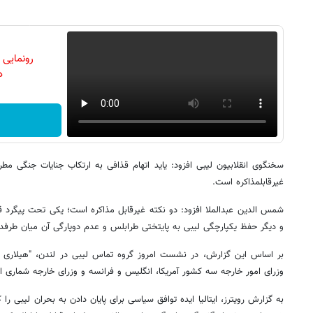
رونمایی
دن
سخنگوی انقلابیون لیبی افزود: یاید اتهام قذافی به ارتکاب جنایات جنگی مط
غیرقابل‎مذاکره است.
شمس الدین عبدالملا افزود: دو نکته غیرقابل مذاکره است؛ یکی تحت پیگرد ق
و دیگر حفظ یکپارچگی لیبی به پایتختی طرابلس و عدم دوپارگی آن میان طرفدا
بر اساس این گزارش، در نشست امروز گروه تماس لیبی در لندن، "هیلاری کلی
وزرای امور خارجه سه کشور آمریکا، انگلیس و فرانسه و وزرای خارجه شماری ا
به گزارش رویترز، ایتالیا ایده توافق سیاسی برای پایان دادن به بحران لیبی ر