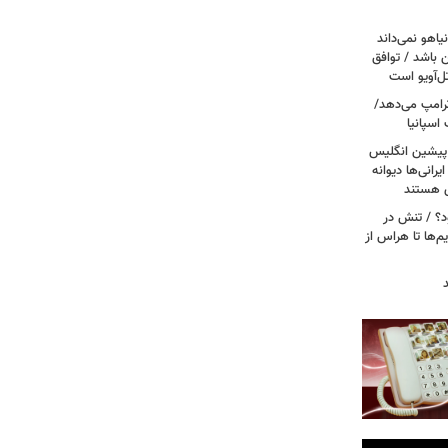
یاهو نمی‌داند
ن باشد / توافق
ل‌آویو است
 ترامپ می‌دهد/
اسپانیا
 پیشین انگلیس
یرانی‌ها دیوانه
ی هستند
ود؟ / تنش در
م‌ها تا هراس از