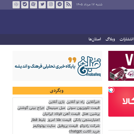
شنبه ۱۷ مرداد ۱۴۰۵
انتشارات
وبلاگ
استان‌ها
وبگردی
خبرآنلاین
راه نو آنلاین
بازی آنلاین
قیمت تلویزیون سونی
مبل مینیمال
جراح بینی گوشتی
پرشین هتل
قیمت آهن فولاد ایرانیان
اعتبارسنجی بانکی
قیمت طلا امروز
بلیط قطار
شرکت رادوکو
قیمت پروفیل
سایت یوتوتایمز
خرید اکانت chatgpt