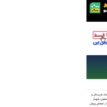
یه، عربستان و
لمان، شهباز
ز امضای پیمان