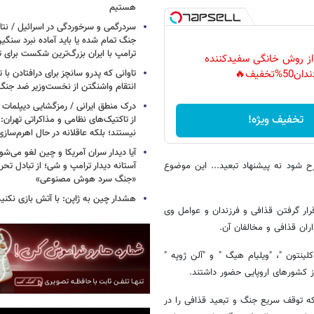
هستیم
سردرگمی و سرخوردگی در اسرائیل / نتان
جنگ تمام شده یا باید آماده نبرد سنگی
ترامپ با ایران بزرگ‌ترین شکست برای ت
 از روش خانگی سفیدکننده
تاوانی که پدرو سانچز برای درافتادن با
دان50%تخفیف🔥
انتقام واشنگتن از نخست‌وزیر ضد جنگ 
درک منطق ایرانی / رمزگشایی دیپلمات
تخفیف ویژه!
از تاکتیک‌های نظامی و مذاکراتی تهران: ا
نیستند؛ بلکه عاقلانه در حال اهرم‌ساز
آیا دیدار سران آمریکا و چین لغو می‌ش
رح شود نه پیشنهاد تبعید... این موضوع
آستانه دیدار ترامپ و شی؛ از تبادل تحری
«جنگ سرد هوش مصنوعی»
هشدار چین به ژاپن: با آتش بازی نکنید
رار گرفتن قذافی و فرزندان و عوامل وی
ران قذافی و مخالفان آن.
نتون "، "ویلیام هیگ " و "آلن ژوپه "
ز کشورهای اروپایی حضور داشتند.
ا که توقف سریع جنگ و تبعید قذافی را در