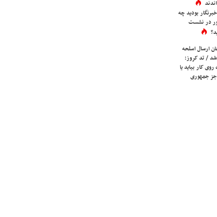
ندند
برنگار بودید چه
ور در نشست
د؟
ان ارسال اسلحه
شد / تد کروز:
روی کار بیاید یا
جز جمهوری