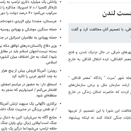
پاداش یک میلیارد دلاری ترامپ به راست
تازه‌کار کلمبیا / د لا اسپریلا: مذاکره را 
سرکوب می‌کنم؛ ۴۰ درصد دولت را دور می‌ریزم
عربستان، مجددا برای الزیدی دعوت‌نامه
 به نشست غربی‎ها در لندن درباره قذافی، با تصمیم آنان مخالفت کرد و گفت
حمله سنگین موشکی و پهپادی روسیه 
حمله پهپادی به نظامیان اسرائیل در جن
وزیر دفاع پاکستان:درهای توافق مکه بر
بسته نیست/جهان اسلام باید در مقابل
 شهرهای شرقی در حال نزدیک شدن و فتح
شود/ کمک به حل اختلاف میان کشورهای
 القذافی، ایده انتقال قذافی به خارج
اسلامی
رویترز: آمریکا فروش بیش از پنج هزار
به چند کشور عربی را تائید کرد
ه شهر "سرت " زادگاه "معمر قذافی "
اسحاق‌ دار: به حضور در مراسم امضای 
جه و نمایندگان حدود 40 کشور و مقامات ارشد سازمان ملل و برخی سازمان‌های
افتخار می‌کنم / امیدواریم که منجر به 
 کردند که حاضرند امکان زندگی در خارج
منطقه‌ای شود
برکناری ناگهانی یک سپهبد ارتش آمریک
/ او نقش پررنگی در مدیریت جنگ داش
شمس الدین عبدالملا سخنگوی شورای ملی انتقالی لیبی در بنغازی با اعلام مخالفت این شورا با این تصمیم، از غربی‎ها
منابع آگاه به سی‌ان‌ان: کین به دنبال ی
ایات جنگی اتخاذ کنند نه اینکه پیشنهاد
جنگ است/وقتی ژنرال برای پایان جنگ
حلقه ترامپ می‌شود/ما درگیر یک بازی