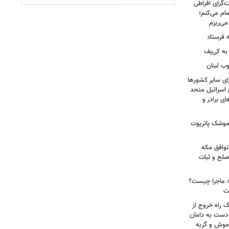
‌گرای افراطی
تمام می‌کنم؛
 فرستاد
به کی‌یف
وب لبنان
ای سایر کشورها
 اسرائیل متحد
 برادر و
 موشک پاتریوت
توافق مکه
صلح و ثبات
ا؛ ماجرا چیست؟
ت
ک راه خروج از
 دست به دامان
 موش و گربه