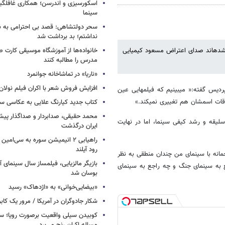
اسکورسیزی و اندرسن؛ همکاری غافلگیر
سینما
سحر دولتشاهی: قصد بی احترامی به با
نداشتم؛ بد برداشت شد
ه شده​اند صدای اعتراض مسعود کیمیایی
خانواده‌ها از آموزشگاه موسیقی کارت
مدرس را مطالبه کنند
«ناریا» در تماشاخانه جوانمرد
افزایش فروش شعر با اکران فیلم نولان
یس گفته:« می​بینیم که فیلم​هایی عین
قات اسم​شان هم تغییری نمی​کند.»
کتاب جدید کیارنگ علایی به عکاسی س
محمد حقیقی، صدابردار و صداگذار پ
سلیقه و رشد کیفی سینما، اما در نهایت
ایران درگذشت
راهیابی ۲ انیمیشن سوره به سی‌امی
رود آیلند
مانه با سینمای من چندان منطقی به نظر
بازیگر مالزیایی، فیلمساز سال سینمای آ
​گذاشتند در دهه 60فیلم​هایم را چه راجع به سینمای جنگ و چه راجع به سینمای
بوسان شد
«بیضایی‌خوانی» به «اژدهاک» رسید
شکار جادوگران در آمریکا / مرور یک کاب
کوبیدن سیلی واقعیت برصورت رویا؛ سی