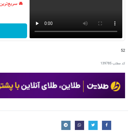
🚘 سریع‌ترین
52
کد مطلب
139785