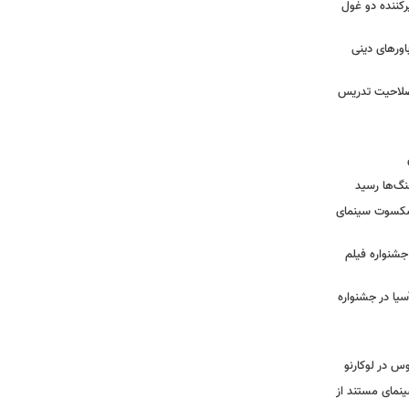
کننده دو غول
ورهای دینی
 صلاحیت تدریس
نگ‌ها رسید
یشکسوت سینمای
ن جشنواره فیلم
سیا در جشنواره
وس در لوکارنو
نمای مستند از