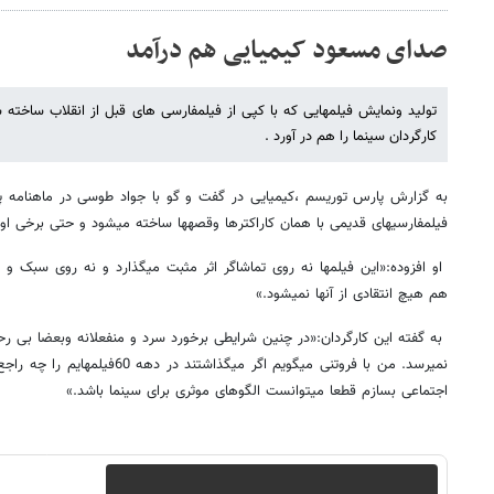
صدای مسعود کیمیایی هم درآمد
تولید ونمایش فیلم​هایی که با کپی از فیلمفارسی های قبل از انقلاب ساخت
کارگردان سینما را هم در آورد .
به گزارش پارس توریسم ،کیمیایی در گفت و گو با جواد طوسی در ماهنامه پرد
فیلمفارسی​های قدیمی با همان کاراکترها وقصه​ها ساخته می​شود و حتی برخی او
او افزوده:«این فیلم​ها نه روی تماشاگر اثر مثبت می​گذارد و نه روی سبک و 
هم هیچ انتقادی از آن​ها نمی​شود.»
به گفته این کارگردان:«در چنین شرایطی برخورد سرد و منفعلانه وبعضا بی رح
نمی​رسد. من با فروتنی می​گویم اگر می
اجتماعی بسازم قطعا می​توانست الگوهای موثری برای سینما باشد.»