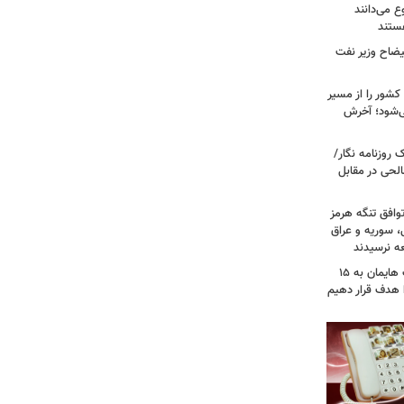
ع می‌دانند
ستند
یضاح وزیر نفت
شور را از مسیر
ی‌شود؛ آخرش
روزنامه نگار/
حی در مقابل
وافق تنگه هرمز
ی، سوریه و عراق
عه نرسیدند
امام‌ جمعه اهواز: با افزایش برد موشک هایمان به ۱۵
ا هدف قرار دهیم