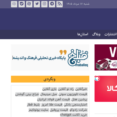
شنبه ۱۷ مرداد ۱۴۰۵
انتشارات
وبلاگ
استان‌ها
وبگردی
خبرآنلاین
راه نو آنلاین
بازی آنلاین
قیمت تلویزیون سونی
مبل مینیمال
جراح بینی گوشتی
پرشین هتل
قیمت آهن فولاد ایرانیان
اعتبارسنجی بانکی
قیمت طلا امروز
بلیط قطار
شرکت رادوکو
قیمت پروفیل
سایت یوتوتایمز
خرید اکانت chatgpt