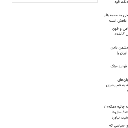
دنگ، قوه
طحی به محمدباقر
ی داعش است
صاص و خون
دن گذشته
ه دشمن دادن
یران را
 قواعد جنگ
بان‌های
به نام رهبران
 جانبه «مکه» /
ند/ سال‌ها
نیت نیاورد
ای سیاسی که