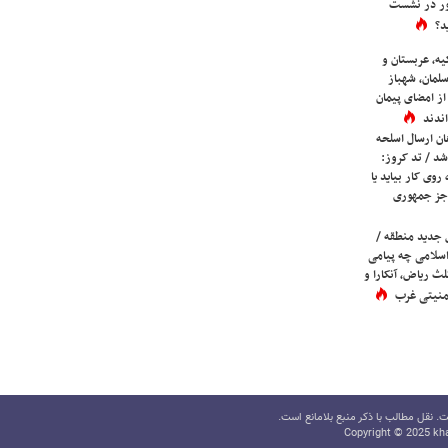
ور در نشست
د؟
یه، عربستان و
لمان، شهباز
ز امضای پیمان
ندند
ان ارسال اسلحه
شد / تد کروز:
روی کار بیاید یا
جز جمهوری
 جدید منطقه /
اسلامی چه پیامی
لث ریاض، آنکارا و
 امنیتی غرب
 نقل مطالب با ذکر منبع بلامانع است.
Copyright © 2025 kha