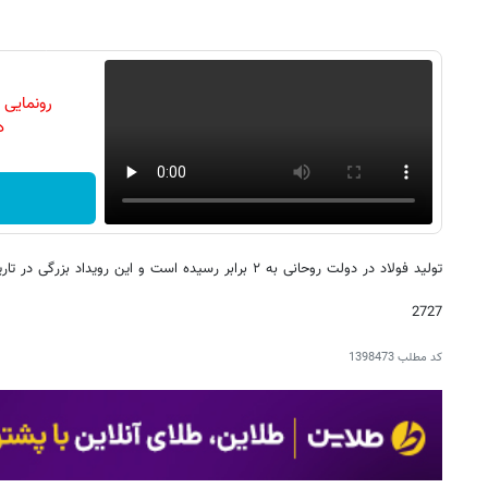
رونمایی
دن
‏تولید ‎فولاد در دولت ‎روحانی به ۲ برابر رسیده است و این رویداد بزرگی در تاریخ صنایع و معادن ایران است.»
2727
کد مطلب
1398473