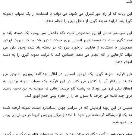
شد.
این ربات که از راه دور کنترل می شود، می تواند با استفاده از یک سواب (نمونه
گیر) بلند فرایند نمونه گیری از داخل بینی را انجام دهد.
این سیستم شامل ابزاری مخصوص ثابت نگه داشتن سر بیمار، یک دسته بلند و
نمایشگری است که توسط کاربر انسانی برای حرکت دادن ربات به کار میرود. اپراتور
همچنین با استفاده از قابلیت بازخورد نیرو که در دسته یاد شده وجود دارد می
تواند کارهایی را که انجام می دهد احساس کند تا فرایند نمونه گیری را به دقت
انجام دهد.
طی فرآیند نمونه گیری یک اپراتور انسانی در اتاقی جداگانه روبروی مانیتور می
نشیند و رفتار آن را کنترل می کند. در این فرآیند یک سواب نمونه برداری به
اعماق بینی فرو می رود تا به پشت گلو برسد. زمانی که سواب به این ناحیه رسید
برای چند ثانیه می چرخد تا سلول ها را از حفره بینی جمع آوری کند.
سپس در این رویه آزمایش که در سراسر جهان استاندارد است، نمونه گرفته شده
به یک آزمایشگاه فرستاده می شود تا ماده ژنتیکی ویروس کرونا در دی.ان.ای بیمار
جستجو شود.
سئو جون هو
از آزمایشگاه تجهیزات پزشکی مرکز تحقیقات فناوری دیگو می گوید: