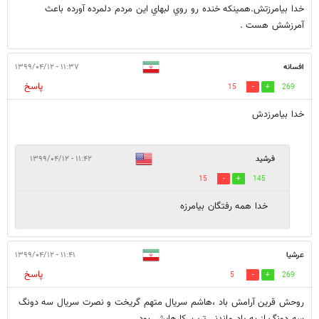
خدا بيامرزتش.همينكه خنده رو روي لبهاي اين مردم دلمرده آورده باعث
آمرزشش هست .
افسانه
۱۱:۳۷ - ۱۳۹۹/۰۴/۱۲
پاسخ
15
269
خدا بیامرزدش
فرشید
۱۱:۴۲ - ۱۳۹۹/۰۴/۱۲
15
145
خدا همه رفتگان بیامرزه
عرشیا
۱۱:۴۱ - ۱۳۹۹/۰۴/۱۲
پاسخ
5
269
روحش قرین آرامش باد ،هاشم سریال متهم گریخت و نصرت سریال سه دونگ