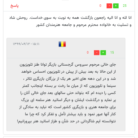
پاسخ
0
25
انا لله و انا الیه راجعون بازگشت همه به نوبت به سوی خداست. روحش شاد
و تسلیت به خانواده محترم مرحوم و جامعه هنرمندان کشور
۱۵:۱۱ - ۱۳۹۹/۰۴/۱۲
0
15
جای خالی مرحوم سیروس گرجستانی بازیگر توانا طنز تلویزیون
از این حالا به بعد بیش از پیش در تلویزیون احساس خواهد
شد و در این دهه های اخیر هر یک از بزرگان بازیگری تئاتر ،
سینما و تلویزیون که از میان ما رخت بر بسته اینجانب کمتر
کسی را دیده ام که بتواند حتی سالهای بعد جای خالی آنان را
پر نماید و درگذشت ایشان و دیگر اساتید هنر سلمه ای بزرگ
برای جامعه هنری و بازیگری کشور است که نباید به سادگی از
کنار آنها عبور نمود و باید بیشتر تأمل و تفکر کرد که چرا ما
نتوانسته ایم شاگردانی در حد شأن و طراز اساتید هنر بپرورانیم!