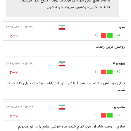
تا حالا هیچ کس خونه ی بازیگرها نرفته، دروغ نگو، بازیگران
فقط همکاران خودشون میروند خونه شون.
مجید
۱۳:۲۹ - ۱۳۹۹/۰۴/۱۲
پاسخ
1
24
روحش قرین رحمت
۱۳:۲۹ - ۱۳۹۹/۰۴/۱۲
Maryam
پاسخ
1
30
خیلی دوستش داشتم همیشه قیافش منو یاده بابام مینداخت خیلی دلشکسته
شدم
محمودی
۱۳:۳۲ - ۱۳۹۹/۰۴/۱۲
پاسخ
2
28
سلام . روحت شاد ای مرد. تمام خنده هاو خوشی هایم را به تو مدیونم