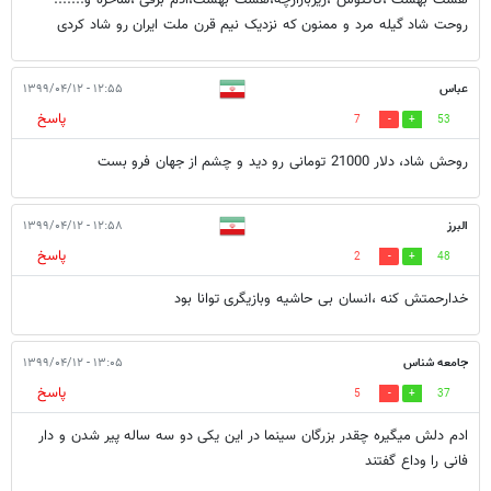
هشت بهشت ،کاکتوس ،زیربازارچه،هشت بهشت،آدم برفی ،ساحره و.......
روحت شاد گیله مرد و ممنون که نزدیک نیم قرن ملت ایران رو شاد کردی
عباس
۱۲:۵۵ - ۱۳۹۹/۰۴/۱۲
پاسخ
7
53
روحش شاد، دلار 21000 تومانی رو دید و چشم از جهان فرو بست
البرز
۱۲:۵۸ - ۱۳۹۹/۰۴/۱۲
پاسخ
2
48
خدارحمتش کنه ،انسان بی حاشیه وبازیگری توانا بود
جامعه شناس
۱۳:۰۵ - ۱۳۹۹/۰۴/۱۲
پاسخ
5
37
ادم دلش میگیره چقدر بزرگان سینما در این یکی دو سه ساله پیر شدن و دار
فانی را وداع گفتند