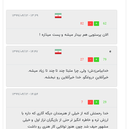
۱۳:۲۹ - ۱۳۹۹/۰۴/۱۲
82
62
الان پرستویی هم بیدار میشه و پست میذاره !
۱۴:۴۷ - ۱۳۹۹/۰۴/۱۲
e
27
79
خدابیامرزدش؛ ولی, چرا مثبتا چند تا چند تا زیاد می‎شه.
خبرآنلاینِ دروغ‎گو. خدا خبرآنلاین رو نبخشه.
۱۴:۵۴ - ۱۳۹۹/۰۴/۱۲
7
29
خدا رحمتش کنه از خیلی از هنرمندان دیگه آثاری که داره با
ارزش تره و خاطره انگیز تر حتی از بازیگران تراز اول و خیلی
مشهور حیف شد چون هنوز توانایی کار هنری رو داشت