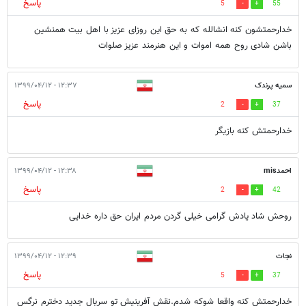
پاسخ
5
55
خدارحمتشون کنه انشالله که به حق این روزای عزیز با اهل بیت همنشین
باشن شادی روح همه اموات و این هنرمند عزیز صلوات
سمیه پرندک
۱۲:۳۷ - ۱۳۹۹/۰۴/۱۲
پاسخ
2
37
خدارحمتش کنه بازیگر
احمدmis
۱۲:۳۸ - ۱۳۹۹/۰۴/۱۲
پاسخ
2
42
روحش شاد یادش گرامی خیلی گردن مردم ایران حق داره خدایی
نجات
۱۲:۳۹ - ۱۳۹۹/۰۴/۱۲
پاسخ
5
37
خدارحمتش کنه واقعا شوکه شدم.نقش آفرینیش تو سریال جدید دخترم نرگس