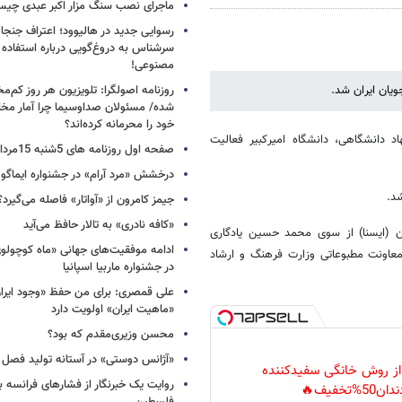
ماجرای نصب سنگ مزار اکبر عبدی چی
رسوایی جدید در هالیوود؛ اعتراف جنجال
سرشناس به دروغ‌گویی درباره استفاده
مصنوعی!
یان ایران شد.
روزنامه اصولگرا: تلویزیون هر روز کم‌مخا
شده/ مسئولان صداوسیما چرا آمار مخاط
خود را محرمانه کرده‌اند؟
دانشگاهی، دانشگاه امیرکبیر فعالیت‌
صفحه اول روزنامه های 5شنبه 15مرداد 1405
درخشش «مرد آرام» در جشنواره ایماگو ا
د.
جیمز کامرون از «آواتار» فاصله می‌گیرد؟
«کافه نادری» به تالار حافظ می‌آید
ن (ایسنا) از سوی محمد حسین یادگاری
ادامه موفقیت‌های جهانی «ماه کوچول
معاونت مطبوعاتی وزارت فرهنگ و ارشاد
در جشنواره ماربیا اسپانیا
علی قمصری: برای من حفظ «وجود ایران»
«ماهیت ایران» اولویت دارد
محسن وزیری‌مقدم که بود؟
«آژانس دوستی» در آستانه تولید فصل 
 از روش خانگی سفیدکننده
روایت یک خبرنگار از فشارهای فرانسه 
دان50%تخفیف🔥