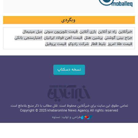
وبگردی
خبرآنلاین
راه نو آنلاین
بازی آنلاین
قیمت تلویزیون سونی
مبل مینیمال
جراح بینی گوشتی
پرشین هتل
قیمت آهن فولاد ایرانیان
اعتبارسنجی بانکی
قیمت طلا امروز
بلیط قطار
شرکت رادوکو
قیمت پروفیل
نسخه دسکتاپ
تمامی حقوق این سایت برای خبرآنلاین محفوظ است. نقل مطالب با ذکر منبع بلامانع است.
Copyright © 2025 khabaronline News Agancy, All rights reserved
طراحی و تولید: نستوه