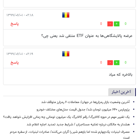
۰۲:۱۸ - ۱۳۹۹/۰۶/۰۱
پاسخ
0
0
عرضه پالایشگاهی‌ها به عنوان ETF منتفی شد یعنی چی؟
۰۲:۱۹ - ۱۳۹۹/۰۶/۰۱
پاسخ
0
0
بالاخره که میاد
آخرین اخبار
آخرین وضعیت بازار رمزارزها در جهان/ معاملات ۶ رمزارز متوقف شد
پژوپارس ۶۴۰ میلیون تومان شد/ جدول قیمت مدل‌های مختلف خودرو
یک تغییر مهم در حوزه کالابرگ/ رقم کالابرگ یک میلیون تومانی چه زمانی افزایش خواهد یافت؟
هشدار به مالکان درباره تخلیه مستاجران / شرایط جدید تمدید اجاره اعلام شد
مصرف لبنیات یک‌چهارم شده اما بازهم شیر را گران می‌کنند/ صادرات لبنیات، از سفره مردم
است