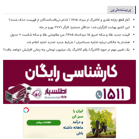
پربیننده‌ترین
آغاز قطع یارانه نقدی و کالابرگ از مرداد ۱۴۰۵ / کدام دریافت‌کنندگان از فهرست حذف شدند؟
این کشور بهشت کارگران شد؛ حداقل دستمزد کارگر ۲۷۷۱ یورو در ماه
قیمت جدید طلا و سکه امروز ۱۵ مردادماه ۱۴۰۵/ مرز مقاومتی طلا و سکه شکست + جدول
هشدار به مالکان درباره تخلیه مستاجران / شرایط جدید تمدید اجاره اعلام شد
یک تغییر مهم در حوزه کالابرگ/ رقم کالابرگ یک میلیون تومانی چه زمانی افزایش خواهد یافت؟