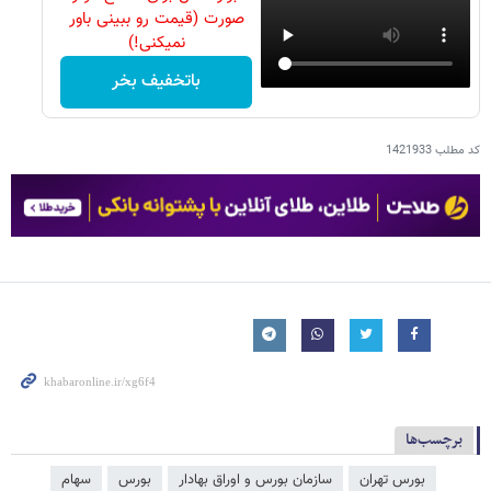
صورت (قیمت رو ببینی باور
نمیکنی!)
باتخفیف بخر
کد مطلب
1421933
برچسب‌ها
بورس تهران
سازمان بورس و اوراق بهادار
بورس
سهام