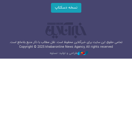
نسخه دسکتاپ
تمامی حقوق این سایت برای خبرآنلاین محفوظ است. نقل مطالب با ذکر منبع بلامانع است.
Copyright © 2025 khabaronline News Agancy, All rights reserved
طراحی و تولید: نستوه